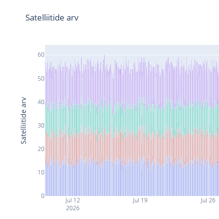
Satelliitide arv
60
50
Satelliitide arv
40
30
20
10
0
Jul 12
Jul 19
Jul 26
2026