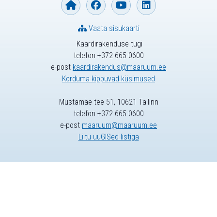
Vaata sisukaarti
Kaardirakenduse tugi
telefon +372 665 0600
e-post
kaardirakendus@maaruum.ee
Korduma kippuvad küsimused
Mustamäe tee 51, 10621 Tallinn
telefon +372 665 0600
e-post
maaruum@maaruum.ee
Liitu uuGISed listiga