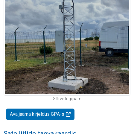
Sõrve tugijaam
Ava jaama kirjeldus GPA-s
Satelliitide taevakaardid