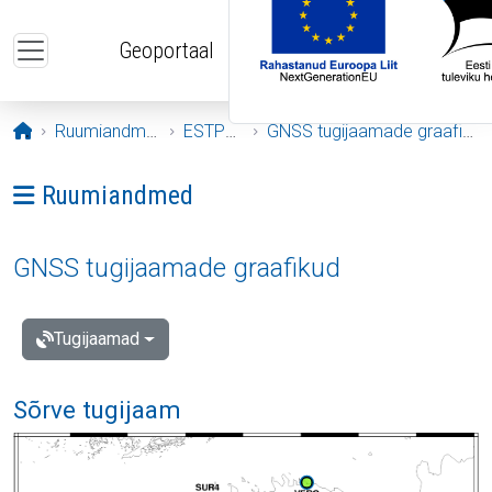
Liigu edasi põhisisu juurde
Geoportaal
Avaleht
Ruumiandmed
ESTPOS
GNSS tugijaamade graafikud
Ava menüü: Ruumiandmed
Ruumiandmed
GNSS tugijaamade graafikud
Tugijaamad
Sõrve tugijaam