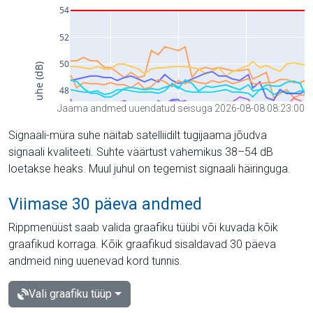
Jaama andmed uuendatud seisuga 2026-08-08 08:23:00
Signaali-müra suhe näitab satelliidilt tugijaama jõudva
signaali kvaliteeti. Suhte väärtust vahemikus 38–54 dB
loetakse heaks. Muul juhul on tegemist signaali häiringuga.
Viimase 30 päeva andmed
Rippmenüüst saab valida graafiku tüübi või kuvada kõik
graafikud korraga. Kõik graafikud sisaldavad 30 päeva
andmeid ning uuenevad kord tunnis.
Vali graafiku tüüp