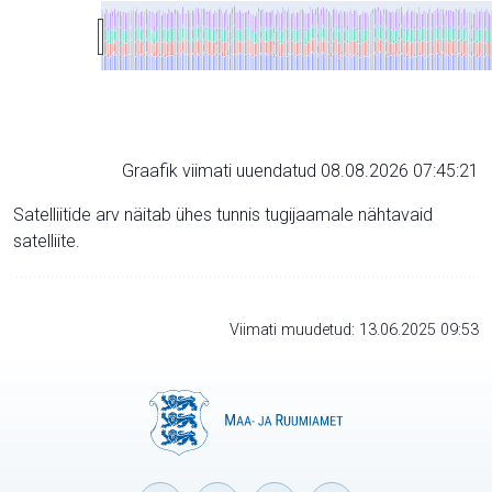
Graafik viimati uuendatud 08.08.2026 07:45:21
Satelliitide arv näitab ühes tunnis tugijaamale nähtavaid
satelliite.
Viimati muudetud: 13.06.2025 09:53