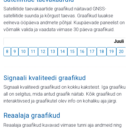
Satelliitide taevakaartide graafikud näitavad GNSS-
satelliitide suunda ja kõrgust taevas. Graafikud luuakse
eelneva ööpäeva andmete põhjal. Kuupäevade paneelist on
võimalik valida ja vaadata viimase 30 päeva graafikuid.
Juuli
8
9
10
11
12
13
14
15
16
17
18
19
20
Signaali kvaliteedi graafikud
Signaali kvaliteedi graafikuid on kokku kaksteist. Iga graafiku
all on selgitus, mida antud graafik näitab. Kõik graafikud on
interaktiivsed ja graafikutel olev info on kohaliku aja järgi.
Reaalaja graafikud
Reaalaja graafikud kuvavad viimase tunni aja andmeid ning