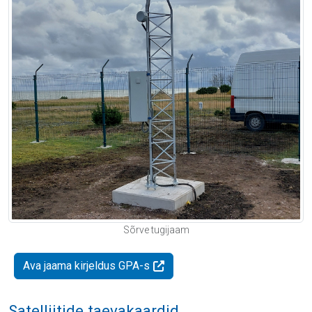
Sõrve tugijaam
Ava jaama kirjeldus GPA-s
Satelliitide taevakaardid