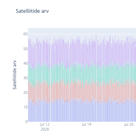
Satelliitide arv
60
50
Satelliitide arv
40
30
20
10
0
Jul 12
Jul 19
Jul 26
2026