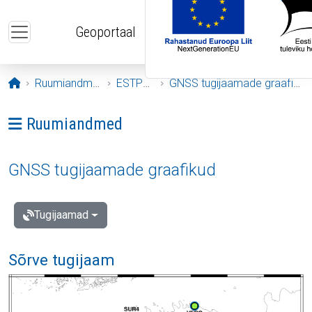
Liigu edasi põhisisu juurde
Geoportaal
Avaleht
Ruumiandmed
ESTPOS
GNSS tugijaamade graafikud
Ava menüü: Ruumiandmed
Ruumiandmed
GNSS tugijaamade graafikud
Tugijaamad
Sõrve tugijaam