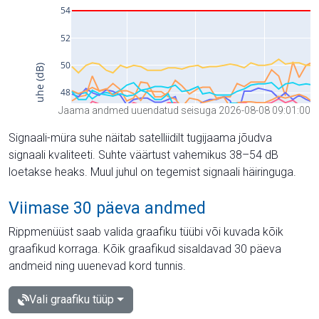
Jaama andmed uuendatud seisuga 2026-08-08 09:01:00
Signaali-müra suhe näitab satelliidilt tugijaama jõudva
signaali kvaliteeti. Suhte väärtust vahemikus 38–54 dB
loetakse heaks. Muul juhul on tegemist signaali häiringuga.
Viimase 30 päeva andmed
Rippmenüüst saab valida graafiku tüübi või kuvada kõik
graafikud korraga. Kõik graafikud sisaldavad 30 päeva
andmeid ning uuenevad kord tunnis.
Vali graafiku tüüp