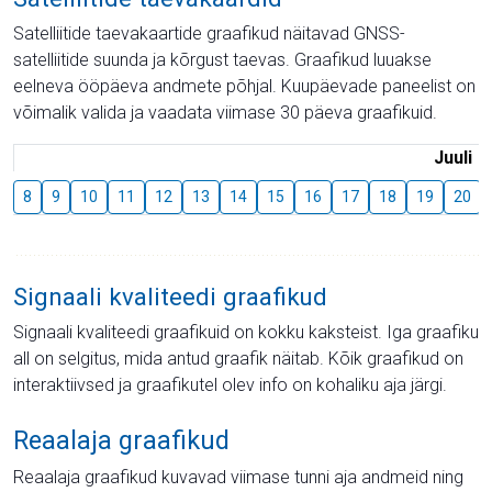
Satelliitide taevakaartide graafikud näitavad GNSS-
satelliitide suunda ja kõrgust taevas. Graafikud luuakse
eelneva ööpäeva andmete põhjal. Kuupäevade paneelist on
võimalik valida ja vaadata viimase 30 päeva graafikuid.
Juuli
8
9
10
11
12
13
14
15
16
17
18
19
20
Signaali kvaliteedi graafikud
Signaali kvaliteedi graafikuid on kokku kaksteist. Iga graafiku
all on selgitus, mida antud graafik näitab. Kõik graafikud on
interaktiivsed ja graafikutel olev info on kohaliku aja järgi.
Reaalaja graafikud
Reaalaja graafikud kuvavad viimase tunni aja andmeid ning