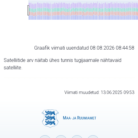
Graafik viimati uuendatud 08.08.2026 08:44:58
Satelliitide arv näitab ühes tunnis tugijaamale nähtavaid
satelliite.
Viimati muudetud: 13.06.2025 09:53