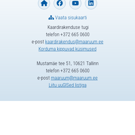
Vaata sisukaarti
Kaardirakenduse tugi
telefon +372 665 0600
e-post
kaardirakendus@maaruum.ee
Korduma kippuvad küsimused
Mustamäe tee 51, 10621 Tallinn
telefon +372 665 0600
e-post
maaruum@maaruum.ee
Liitu uuGISed listiga