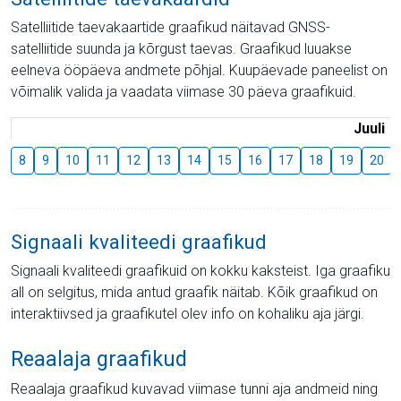
Satelliitide taevakaartide graafikud näitavad GNSS-
satelliitide suunda ja kõrgust taevas. Graafikud luuakse
eelneva ööpäeva andmete põhjal. Kuupäevade paneelist on
võimalik valida ja vaadata viimase 30 päeva graafikuid.
Juuli
8
9
10
11
12
13
14
15
16
17
18
19
20
Signaali kvaliteedi graafikud
Signaali kvaliteedi graafikuid on kokku kaksteist. Iga graafiku
all on selgitus, mida antud graafik näitab. Kõik graafikud on
interaktiivsed ja graafikutel olev info on kohaliku aja järgi.
Reaalaja graafikud
Reaalaja graafikud kuvavad viimase tunni aja andmeid ning