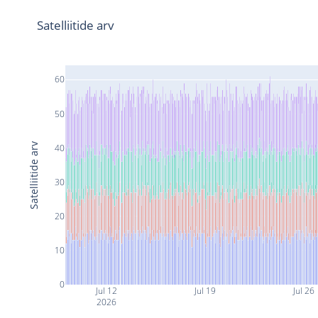
Satelliitide arv
60
50
Satelliitide arv
40
30
20
10
0
Jul 12
Jul 19
Jul 26
2026