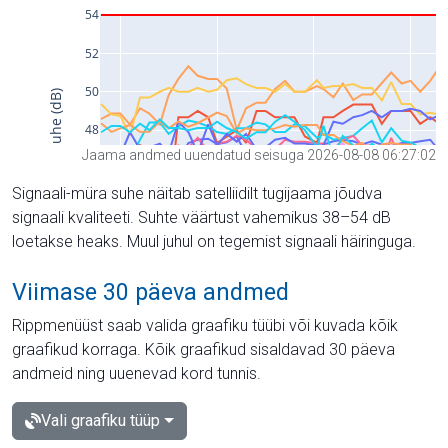
Jaama andmed uuendatud seisuga 2026-08-08 06:27:02
Signaali-müra suhe näitab satelliidilt tugijaama jõudva
signaali kvaliteeti. Suhte väärtust vahemikus 38–54 dB
loetakse heaks. Muul juhul on tegemist signaali häiringuga.
Viimase 30 päeva andmed
Rippmenüüst saab valida graafiku tüübi või kuvada kõik
graafikud korraga. Kõik graafikud sisaldavad 30 päeva
andmeid ning uuenevad kord tunnis.
Vali graafiku tüüp