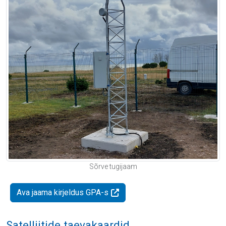
Sõrve tugijaam
Ava jaama kirjeldus GPA-s
Satelliitide taevakaardid