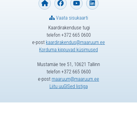
Vaata sisukaarti
Kaardirakenduse tugi
telefon +372 665 0600
e-post
kaardirakendus@maaruum.ee
Korduma kippuvad küsimused
Mustamäe tee 51, 10621 Tallinn
telefon +372 665 0600
e-post
maaruum@maaruum.ee
Liitu uuGISed listiga