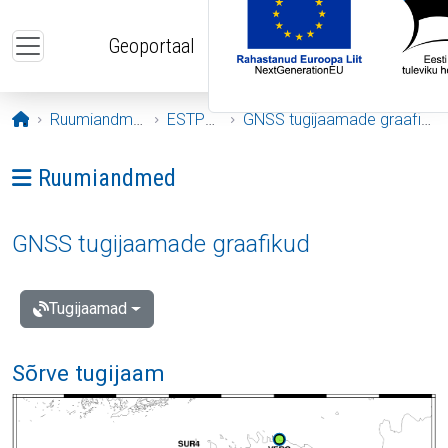
Liigu edasi põhisisu juurde
Geoportaal
Avaleht
Ruumiandmed
ESTPOS
GNSS tugijaamade graafikud
Ava menüü: Ruumiandmed
Ruumiandmed
GNSS tugijaamade graafikud
Tugijaamad
Sõrve tugijaam