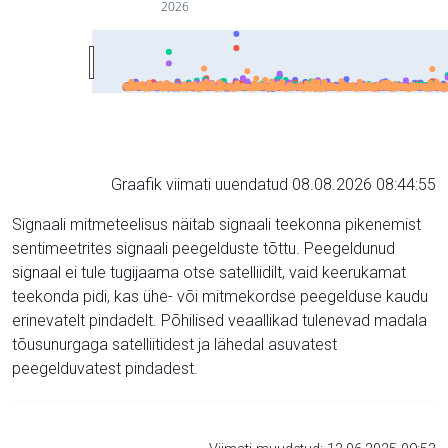
2026
Graafik viimati uuendatud 08.08.2026 08:44:55
Signaali mitmeteelisus näitab signaali teekonna pikenemist
sentimeetrites signaali peegelduste tõttu. Peegeldunud
signaal ei tule tugijaama otse satelliidilt, vaid keerukamat
teekonda pidi, kas ühe- või mitmekordse peegelduse kaudu
erinevatelt pindadelt. Põhilised veaallikad tulenevad madala
tõusunurgaga satelliitidest ja lähedal asuvatest
peegelduvatest pindadest.