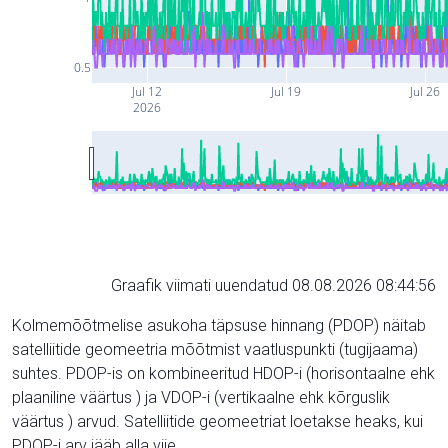
0.5
Jul 12
Jul 19
Jul 26
2026
Graafik viimati uuendatud 08.08.2026 08:44:56
Kolmemõõtmelise asukoha täpsuse hinnang (PDOP) näitab
satelliitide geomeetria mõõtmist vaatluspunkti (tugijaama)
suhtes. PDOP-is on kombineeritud HDOP-i (horisontaalne ehk
plaaniline väärtus ) ja VDOP-i (vertikaalne ehk kõrguslik
väärtus ) arvud. Satelliitide geomeetriat loetakse heaks, kui
PDOP-i arv jääb alla viie.