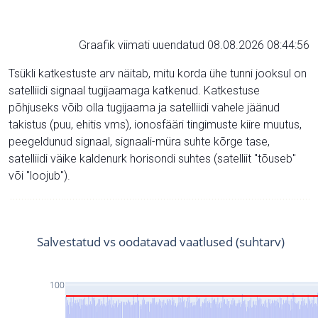
Graafik viimati uuendatud 08.08.2026 08:44:56
Tsükli katkestuste arv näitab, mitu korda ühe tunni jooksul on
satelliidi signaal tugijaamaga katkenud. Katkestuse
põhjuseks võib olla tugijaama ja satelliidi vahele jäänud
takistus (puu, ehitis vms), ionosfääri tingimuste kiire muutus,
peegeldunud signaal, signaali-müra suhte kõrge tase,
satelliidi väike kaldenurk horisondi suhtes (satelliit "tõuseb"
või "loojub").
Salvestatud vs oodatavad vaatlused (suhtarv)
100