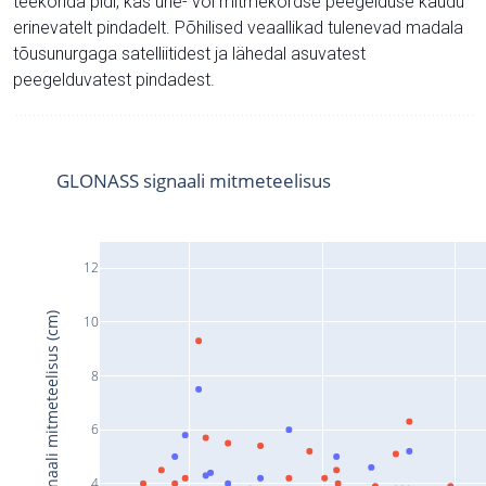
teekonda pidi, kas ühe- või mitmekordse peegelduse kaudu
erinevatelt pindadelt. Põhilised veaallikad tulenevad madala
tõusunurgaga satelliitidest ja lähedal asuvatest
peegelduvatest pindadest.
GLONASS signaali mitmeteelisus
12
Signaali mitmeteelisus (cm)
10
8
6
4