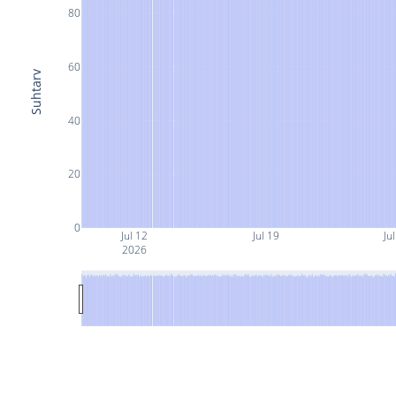
80
60
Suhtarv
40
20
0
Jul 12
Jul 19
Ju
2026