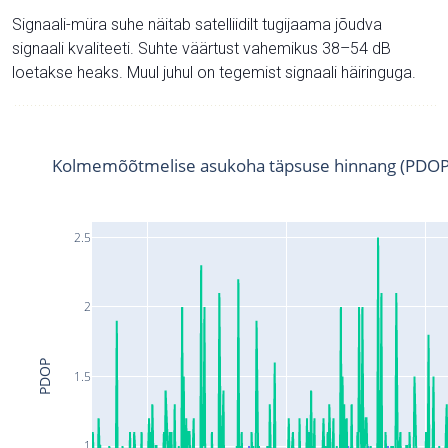
Signaali-müra suhe näitab satelliidilt tugijaama jõudva
signaali kvaliteeti. Suhte väärtust vahemikus 38–54 dB
loetakse heaks. Muul juhul on tegemist signaali häiringuga.
Kolmemõõtmelise asukoha täpsuse hinnang (PDOP
2.5
2
PDOP
1.5
1