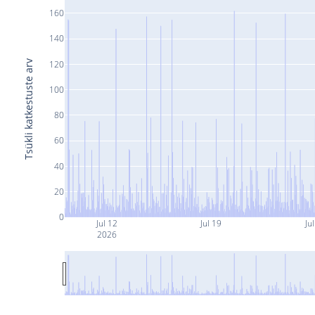
160
140
Tsükli katkestuste arv
120
100
80
60
40
20
0
Jul 12
Jul 19
Ju
2026