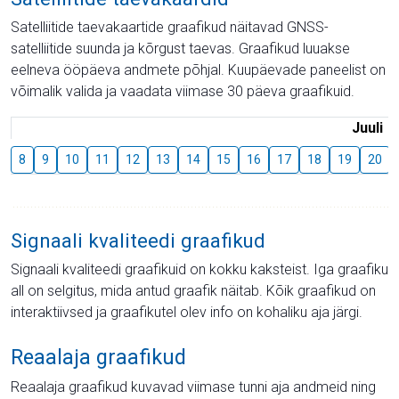
Satelliitide taevakaartide graafikud näitavad GNSS-
satelliitide suunda ja kõrgust taevas. Graafikud luuakse
eelneva ööpäeva andmete põhjal. Kuupäevade paneelist on
võimalik valida ja vaadata viimase 30 päeva graafikuid.
Juuli
8
9
10
11
12
13
14
15
16
17
18
19
20
Signaali kvaliteedi graafikud
Signaali kvaliteedi graafikuid on kokku kaksteist. Iga graafiku
all on selgitus, mida antud graafik näitab. Kõik graafikud on
interaktiivsed ja graafikutel olev info on kohaliku aja järgi.
Reaalaja graafikud
Reaalaja graafikud kuvavad viimase tunni aja andmeid ning