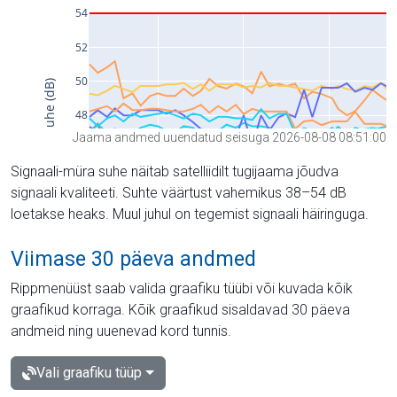
Jaama andmed uuendatud seisuga 2026-08-08 08:51:00
Signaali-müra suhe näitab satelliidilt tugijaama jõudva
signaali kvaliteeti. Suhte väärtust vahemikus 38–54 dB
loetakse heaks. Muul juhul on tegemist signaali häiringuga.
Viimase 30 päeva andmed
Rippmenüüst saab valida graafiku tüübi või kuvada kõik
graafikud korraga. Kõik graafikud sisaldavad 30 päeva
andmeid ning uuenevad kord tunnis.
Vali graafiku tüüp