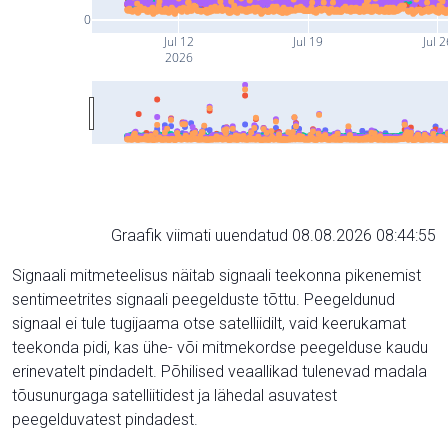
0
Jul 12
Jul 19
Jul 2
2026
Graafik viimati uuendatud 08.08.2026 08:44:55
Signaali mitmeteelisus näitab signaali teekonna pikenemist
sentimeetrites signaali peegelduste tõttu. Peegeldunud
signaal ei tule tugijaama otse satelliidilt, vaid keerukamat
teekonda pidi, kas ühe- või mitmekordse peegelduse kaudu
erinevatelt pindadelt. Põhilised veaallikad tulenevad madala
tõusunurgaga satelliitidest ja lähedal asuvatest
peegelduvatest pindadest.