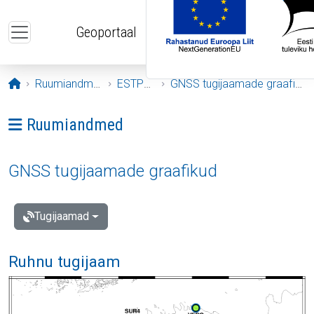
Liigu edasi põhisisu juurde
Geoportaal
Avaleht
Ruumiandmed
ESTPOS
GNSS tugijaamade graafikud
Ava menüü: Ruumiandmed
Ruumiandmed
GNSS tugijaamade graafikud
Tugijaamad
Ruhnu tugijaam