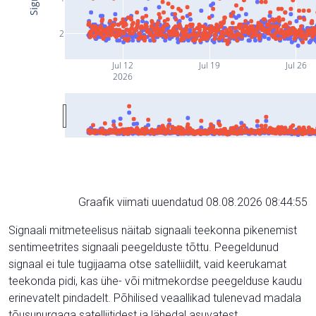
2
Jul 12
Jul 19
Jul 26
2026
Graafik viimati uuendatud 08.08.2026 08:44:55
Signaali mitmeteelisus näitab signaali teekonna pikenemist
sentimeetrites signaali peegelduste tõttu. Peegeldunud
signaal ei tule tugijaama otse satelliidilt, vaid keerukamat
teekonda pidi, kas ühe- või mitmekordse peegelduse kaudu
erinevatelt pindadelt. Põhilised veaallikad tulenevad madala
tõusunurgaga satelliitidest ja lähedal asuvatest