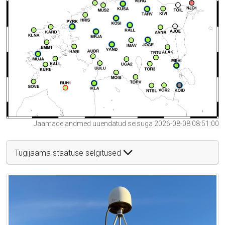
Jaamade andmed uuendatud seisuga 2026-08-08 08:51:00
Tugijaama staatuse selgitused