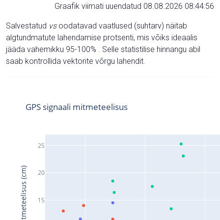
Graafik viimati uuendatud 08.08.2026 08:44:56
Salvestatud
vs
oodatavad vaatlused (suhtarv) näitab
algtundmatute lahendamise protsenti, mis võiks ideaalis
jääda vahemikku 95-100% . Selle statistilise hinnangu abil
saab kontrollida vektorite võrgu lahendit.
GPS signaali mitmeteelisus
25
Signaali mitmeteelisus (cm)
20
15