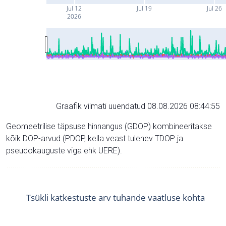
Jul 12
Jul 19
Jul 26
2026
Graafik viimati uuendatud 08.08.2026 08:44:55
Geomeetrilise täpsuse hinnangus (GDOP) kombineeritakse
kõik DOP-arvud (PDOP, kella veast tulenev TDOP ja
pseudokauguste viga ehk UERE).
Tsükli katkestuste arv tuhande vaatluse kohta