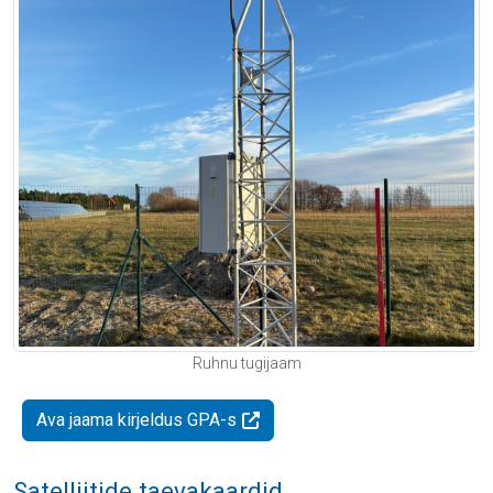
Ruhnu tugijaam
Ava jaama kirjeldus GPA-s
Satelliitide taevakaardid