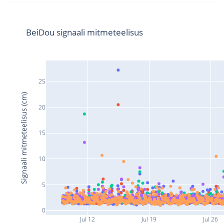
BeiDou signaali mitmeteelisus
25
Signaali mitmeteelisus (cm)
20
15
10
5
0
Jul 12
Jul 19
Jul 26