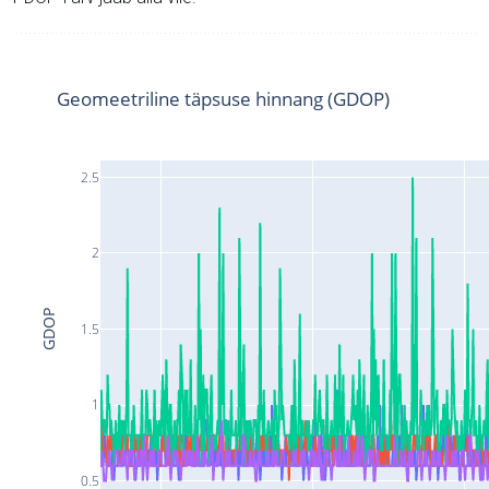
Geomeetriline täpsuse hinnang (GDOP)
2.5
2
GDOP
1.5
1
0.5