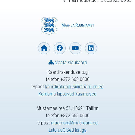
Viimati muudetud: 13.06.2025 09:53
Vaata sisukaarti
Kaardirakenduse tugi
telefon +372 665 0600
e-post
kaardirakendus@maaruum.ee
Korduma kippuvad küsimused
Mustamäe tee 51, 10621 Tallinn
telefon +372 665 0600
e-post
maaruum@maaruum.ee
Liitu uuGISed listiga