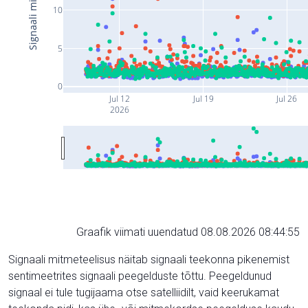
10
5
0
Jul 12
Jul 19
Jul 26
2026
Graafik viimati uuendatud 08.08.2026 08:44:55
Signaali mitmeteelisus näitab signaali teekonna pikenemist
sentimeetrites signaali peegelduste tõttu. Peegeldunud
signaal ei tule tugijaama otse satelliidilt, vaid keerukamat