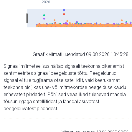
2026
Graafik viimati uuendatud 09.08.2026 10:45:28
Signaali mitmeteelisus näitab signaali teekonna pikenemist
sentimeetrites signaali peegelduste tõttu. Peegeldunud
signaal ei tule tugijaama otse satelliidilt, vaid keerukamat
teekonda pidi, kas ühe- või mitmekordse peegelduse kaudu
erinevatelt pindadelt. Põhilised veaallikad tulenevad madala
tõusunurgaga satelliitidest ja lähedal asuvatest
peegelduvatest pindadest.