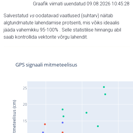
Graafik viimati uuendatud 09.08.2026 10:45:28
Salvestatud
vs
oodatavad vaatlused (suhtarv) näitab
algtundmatute lahendamise protsenti, mis võiks ideaalis
jääda vahemikku 95-100% . Selle statistilise hinnangu abil
saab kontrollida vektorite võrgu lahendit.
GPS signaali mitmeteelisus
25
Signaali mitmeteelisus (cm)
20
15