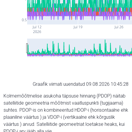
0.5
Jul 12
Jul 19
Jul 26
2026
Graafik viimati uuendatud 09.08.2026 10:45:28
Kolmemõõtmelise asukoha täpsuse hinnang (PDOP) näitab
satelliitide geomeetria mõõtmist vaatluspunkti (tugijaama)
suhtes. PDOP-is on kombineeritud HDOP-i (horisontaalne ehk
plaaniline väärtus ) ja VDOP-i (vertikaalne ehk kõrguslik
väärtus ) arvud. Satelliitide geomeetriat loetakse heaks, kui
PDOP-i arv jääb alla viie.