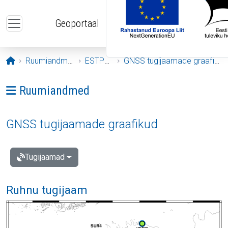
Liigu edasi põhisisu juurde
Geoportaal
Avaleht
Ruumiandmed
ESTPOS
GNSS tugijaamade graafikud
Ava menüü: Ruumiandmed
Ruumiandmed
GNSS tugijaamade graafikud
Tugijaamad
Ruhnu tugijaam