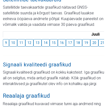
Satelliitide taevakaartide graafikud näitavad GNSS-
satelliitide suunda ja kõrgust taevas. Graafikud luuakse
eelneva ööpäeva andmete põhjal. Kuupäevade paneelist on
võimalik valida ja vaadata viimase 30 päeva graafikuid.
Juuli
9
10
11
12
13
14
15
16
17
18
19
20
21
Signaali kvaliteedi graafikud
Signaali kvaliteedi graafikuid on kokku kaksteist. Iga graafiku
all on selgitus, mida antud graafik näitab. Kõik graafikud on
interaktiivsed ja graafikutel olev info on kohaliku aja järgi.
Reaalaja graafikud
Reaalaja graafikud kuvavad viimase tunni aja andmeid ning