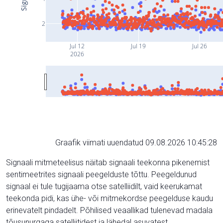
2
Jul 12
Jul 19
Jul 26
2026
Graafik viimati uuendatud 09.08.2026 10:45:28
Signaali mitmeteelisus näitab signaali teekonna pikenemist
sentimeetrites signaali peegelduste tõttu. Peegeldunud
signaal ei tule tugijaama otse satelliidilt, vaid keerukamat
teekonda pidi, kas ühe- või mitmekordse peegelduse kaudu
erinevatelt pindadelt. Põhilised veaallikad tulenevad madala
tõusunurgaga satelliitidest ja lähedal asuvatest