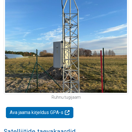
Ruhnu tugijaam
Ava jaama kirjeldus GPA-s
Satelliitide taevakaardid