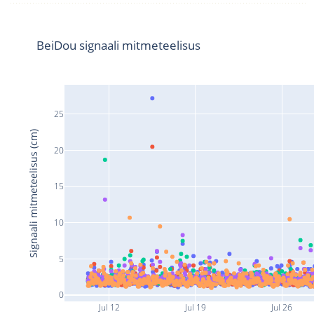
BeiDou signaali mitmeteelisus
25
Signaali mitmeteelisus (cm)
20
15
10
5
0
Jul 12
Jul 19
Jul 26