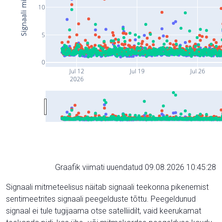
10
5
0
Jul 12
Jul 19
Jul 26
2026
Graafik viimati uuendatud 09.08.2026 10:45:28
Signaali mitmeteelisus näitab signaali teekonna pikenemist
sentimeetrites signaali peegelduste tõttu. Peegeldunud
signaal ei tule tugijaama otse satelliidilt, vaid keerukamat