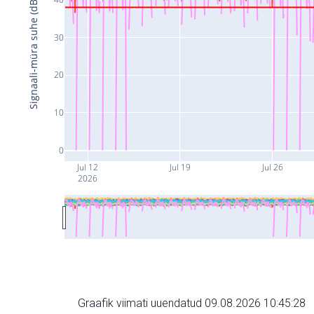
Signaali-müra suhe (dB)
30
20
10
0
Jul 12
Jul 19
Jul 26
2026
Graafik viimati uuendatud 09.08.2026 10:45:28