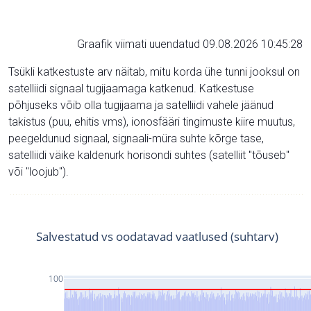
Graafik viimati uuendatud 09.08.2026 10:45:28
Tsükli katkestuste arv näitab, mitu korda ühe tunni jooksul on
satelliidi signaal tugijaamaga katkenud. Katkestuse
põhjuseks võib olla tugijaama ja satelliidi vahele jäänud
takistus (puu, ehitis vms), ionosfääri tingimuste kiire muutus,
peegeldunud signaal, signaali-müra suhte kõrge tase,
satelliidi väike kaldenurk horisondi suhtes (satelliit "tõuseb"
või "loojub").
Salvestatud vs oodatavad vaatlused (suhtarv)
100