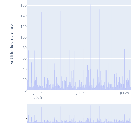
160
140
Tsükli katkestuste arv
120
100
80
60
40
20
0
Jul 12
Jul 19
Jul 26
2026