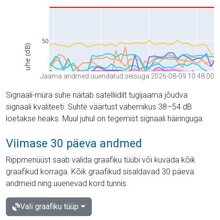
Jaama andmed uuendatud seisuga 2026-08-09 10:48:00
Signaali-müra suhe näitab satelliidilt tugijaama jõudva
signaali kvaliteeti. Suhte väärtust vahemikus 38–54 dB
loetakse heaks. Muul juhul on tegemist signaali häiringuga.
Viimase 30 päeva andmed
Rippmenüüst saab valida graafiku tüübi või kuvada kõik
graafikud korraga. Kõik graafikud sisaldavad 30 päeva
andmeid ning uuenevad kord tunnis.
Vali graafiku tüüp