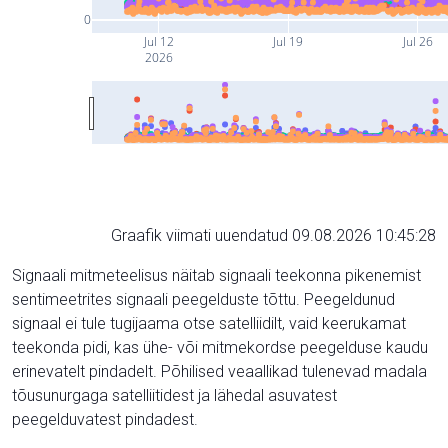
0
Jul 12
Jul 19
Jul 26
2026
Graafik viimati uuendatud 09.08.2026 10:45:28
Signaali mitmeteelisus näitab signaali teekonna pikenemist
sentimeetrites signaali peegelduste tõttu. Peegeldunud
signaal ei tule tugijaama otse satelliidilt, vaid keerukamat
teekonda pidi, kas ühe- või mitmekordse peegelduse kaudu
erinevatelt pindadelt. Põhilised veaallikad tulenevad madala
tõusunurgaga satelliitidest ja lähedal asuvatest
peegelduvatest pindadest.