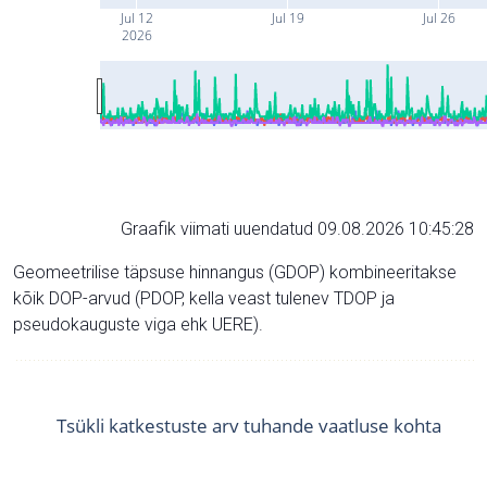
Jul 12
Jul 19
Jul 26
2026
Graafik viimati uuendatud 09.08.2026 10:45:28
Geomeetrilise täpsuse hinnangus (GDOP) kombineeritakse
kõik DOP-arvud (PDOP, kella veast tulenev TDOP ja
pseudokauguste viga ehk UERE).
Tsükli katkestuste arv tuhande vaatluse kohta