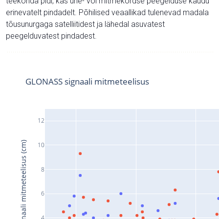
teekonda pidi, kas ühe- või mitmekordse peegelduse kaudu
erinevatelt pindadelt. Põhilised veaallikad tulenevad madala
tõusunurgaga satelliitidest ja lähedal asuvatest
peegelduvatest pindadest.
GLONASS signaali mitmeteelisus
12
Signaali mitmeteelisus (cm)
10
8
6
4