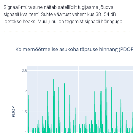
Signaali-müra suhe näitab satelliidilt tugijaama jõudva
signaali kvaliteeti. Suhte väärtust vahemikus 38–54 dB
loetakse heaks. Muul juhul on tegemist signaali häiringuga.
Kolmemõõtmelise asukoha täpsuse hinnang (PDOP
2.5
2
PDOP
1.5
1