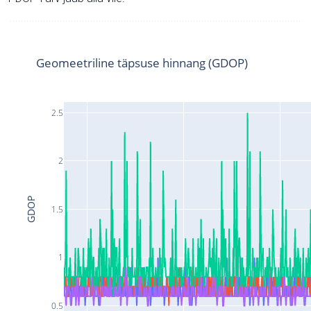
Geomeetriline täpsuse hinnang (GDOP)
2.5
2
GDOP
1.5
1
0.5