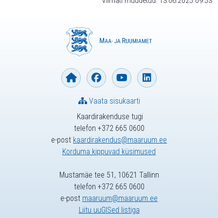
Viimati muudetud: 13.06.2025 09:53
Vaata sisukaarti
Kaardirakenduse tugi
telefon +372 665 0600
e-post
kaardirakendus@maaruum.ee
Korduma kippuvad küsimused
Mustamäe tee 51, 10621 Tallinn
telefon +372 665 0600
e-post
maaruum@maaruum.ee
Liitu uuGISed listiga