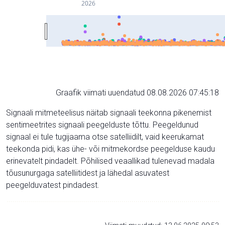
2026
Graafik viimati uuendatud 08.08.2026 07:45:18
Signaali mitmeteelisus näitab signaali teekonna pikenemist
sentimeetrites signaali peegelduste tõttu. Peegeldunud
signaal ei tule tugijaama otse satelliidilt, vaid keerukamat
teekonda pidi, kas ühe- või mitmekordse peegelduse kaudu
erinevatelt pindadelt. Põhilised veaallikad tulenevad madala
tõusunurgaga satelliitidest ja lähedal asuvatest
peegelduvatest pindadest.