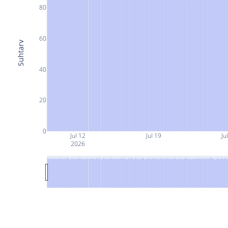
80
60
Suhtarv
40
20
0
Jul 12
Jul 19
Ju
2026