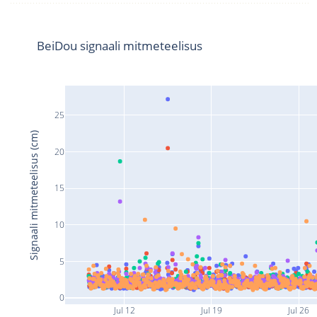
BeiDou signaali mitmeteelisus
25
Signaali mitmeteelisus (cm)
20
15
10
5
0
Jul 12
Jul 19
Jul 26