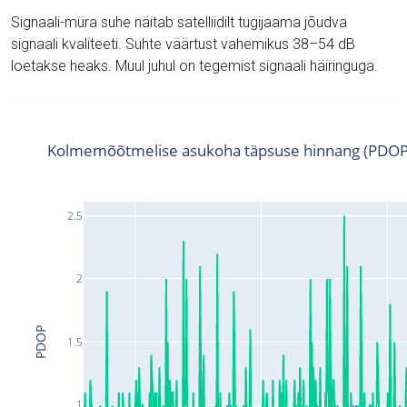
Signaali-müra suhe näitab satelliidilt tugijaama jõudva
signaali kvaliteeti. Suhte väärtust vahemikus 38–54 dB
loetakse heaks. Muul juhul on tegemist signaali häiringuga.
Kolmemõõtmelise asukoha täpsuse hinnang (PDOP
2.5
2
PDOP
1.5
1