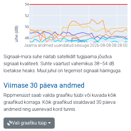
Jaama andmed uuendatud seisuga 2026-08-08 08:28:00
Signaali-müra suhe näitab satelliidilt tugijaama jõudva
signaali kvaliteeti. Suhte väärtust vahemikus 38–54 dB
loetakse heaks. Muul juhul on tegemist signaali häiringuga.
Viimase 30 päeva andmed
Rippmenüüst saab valida graafiku tüübi või kuvada kõik
graafikud korraga. Kõik graafikud sisaldavad 30 päeva
andmeid ning uuenevad kord tunnis.
Vali graafiku tüüp