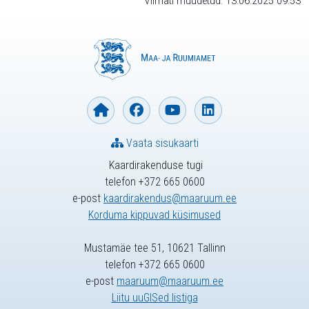
Viimati muudetud: 13.06.2025 09:53
Vaata sisukaarti
Kaardirakenduse tugi
telefon +372 665 0600
e-post
kaardirakendus@maaruum.ee
Korduma kippuvad küsimused
Mustamäe tee 51, 10621 Tallinn
telefon +372 665 0600
e-post
maaruum@maaruum.ee
Liitu uuGISed listiga