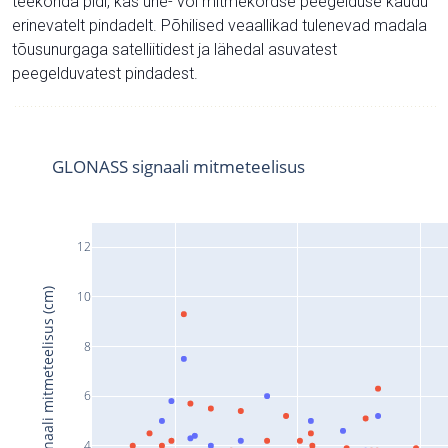
teekonda pidi, kas ühe- või mitmekordse peegelduse kaudu
erinevatelt pindadelt. Põhilised veaallikad tulenevad madala
tõusunurgaga satelliitidest ja lähedal asuvatest
peegelduvatest pindadest.
GLONASS signaali mitmeteelisus
12
Signaali mitmeteelisus (cm)
10
8
6
4