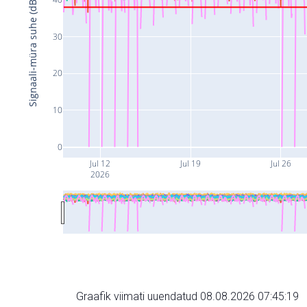
Signaali-müra suhe (dB)
30
20
10
0
Jul 12
Jul 19
Jul 26
2026
Graafik viimati uuendatud 08.08.2026 07:45:19