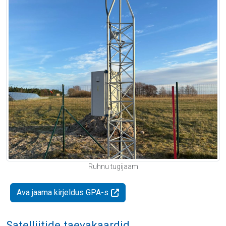
Ruhnu tugijaam
Ava jaama kirjeldus GPA-s
Satelliitide taevakaardid