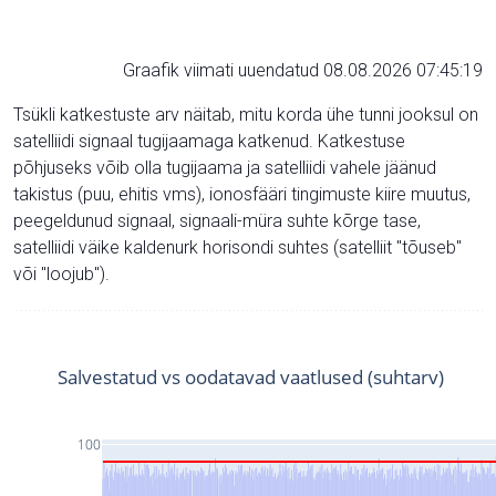
Graafik viimati uuendatud 08.08.2026 07:45:19
Tsükli katkestuste arv näitab, mitu korda ühe tunni jooksul on
satelliidi signaal tugijaamaga katkenud. Katkestuse
põhjuseks võib olla tugijaama ja satelliidi vahele jäänud
takistus (puu, ehitis vms), ionosfääri tingimuste kiire muutus,
peegeldunud signaal, signaali-müra suhte kõrge tase,
satelliidi väike kaldenurk horisondi suhtes (satelliit "tõuseb"
või "loojub").
Salvestatud vs oodatavad vaatlused (suhtarv)
100