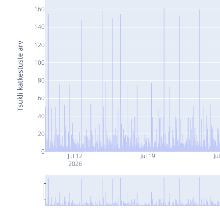
160
140
Tsükli katkestuste arv
120
100
80
60
40
20
0
Jul 12
Jul 19
Ju
2026