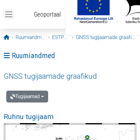
Liigu edasi põhisisu juurde
Geoportaal
Avaleht
Ruumiandmed
ESTPOS
GNSS tugijaamade graafikud
Ava menüü: Ruumiandmed
Ruumiandmed
GNSS tugijaamade graafikud
Tugijaamad
Ruhnu tugijaam