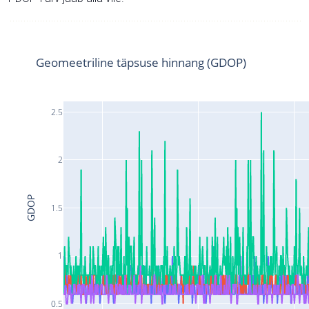
Geomeetriline täpsuse hinnang (GDOP)
2.5
2
GDOP
1.5
1
0.5