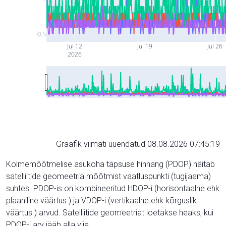
0.5
Jul 12
Jul 19
Jul 26
2026
Graafik viimati uuendatud 08.08.2026 07:45:19
Kolmemõõtmelise asukoha täpsuse hinnang (PDOP) näitab
satelliitide geomeetria mõõtmist vaatluspunkti (tugijaama)
suhtes. PDOP-is on kombineeritud HDOP-i (horisontaalne ehk
plaaniline väärtus ) ja VDOP-i (vertikaalne ehk kõrguslik
väärtus ) arvud. Satelliitide geomeetriat loetakse heaks, kui
PDOP-i arv jääb alla viie.