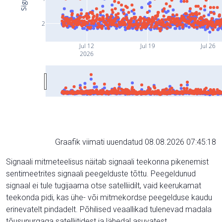
2
Jul 12
Jul 19
Jul 26
2026
Graafik viimati uuendatud 08.08.2026 07:45:18
Signaali mitmeteelisus näitab signaali teekonna pikenemist
sentimeetrites signaali peegelduste tõttu. Peegeldunud
signaal ei tule tugijaama otse satelliidilt, vaid keerukamat
teekonda pidi, kas ühe- või mitmekordse peegelduse kaudu
erinevatelt pindadelt. Põhilised veaallikad tulenevad madala
tõusunurgaga satelliitidest ja lähedal asuvatest