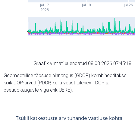
Jul 12
Jul 19
Jul 26
2026
Graafik viimati uuendatud 08.08.2026 07:45:18
Geomeetrilise täpsuse hinnangus (GDOP) kombineeritakse
kõik DOP-arvud (PDOP, kella veast tulenev TDOP ja
pseudokauguste viga ehk UERE).
Tsükli katkestuste arv tuhande vaatluse kohta