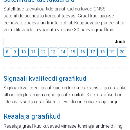
Satelliitide taevakaartide graafikud näitavad GNSS-
satelliitide suunda ja kõrgust taevas. Graafikud luuakse
eelneva ööpäeva andmete põhjal. Kuupäevade paneelist on
võimalik valida ja vaadata viimase 30 päeva graafikuid.
Juuli
8
9
10
11
12
13
14
15
16
17
18
19
20
Signaali kvaliteedi graafikud
Signaali kvaliteedi graafikuid on kokku kaksteist. Iga graafiku
all on selgitus, mida antud graafik näitab. Kõik graafikud on
interaktiivsed ja graafikutel olev info on kohaliku aja järgi.
Reaalaja graafikud
Reaalaja graafikud kuvavad viimase tunni aja andmeid ning