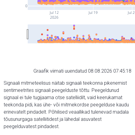
0
Jul 12
Jul 19
Jul 
2026
Graafik viimati uuendatud 08.08.2026 07:45:18
Signaali mitmeteelisus näitab signaali teekonna pikenemist
sentimeetrites signaali peegelduste tõttu. Peegeldunud
signaal ei tule tugijaama otse satelliidilt, vaid keerukamat
teekonda pidi, kas ühe- või mitmekordse peegelduse kaudu
erinevatelt pindadelt. Põhilised veaallikad tulenevad madala
tõusunurgaga satelliitidest ja lähedal asuvatest
peegelduvatest pindadest.