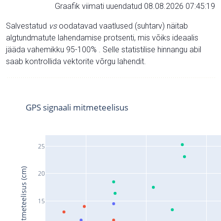
Graafik viimati uuendatud 08.08.2026 07:45:19
Salvestatud
vs
oodatavad vaatlused (suhtarv) näitab
algtundmatute lahendamise protsenti, mis võiks ideaalis
jääda vahemikku 95-100% . Selle statistilise hinnangu abil
saab kontrollida vektorite võrgu lahendit.
GPS signaali mitmeteelisus
25
Signaali mitmeteelisus (cm)
20
15