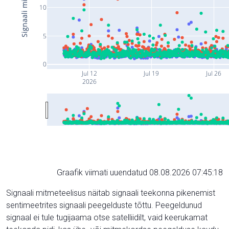
10
5
0
Jul 12
Jul 19
Jul 26
2026
Graafik viimati uuendatud 08.08.2026 07:45:18
Signaali mitmeteelisus näitab signaali teekonna pikenemist
sentimeetrites signaali peegelduste tõttu. Peegeldunud
signaal ei tule tugijaama otse satelliidilt, vaid keerukamat