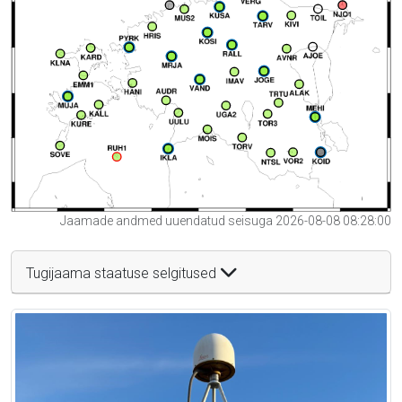
Jaamade andmed uuendatud seisuga 2026-08-08 08:28:00
Tugijaama staatuse selgitused