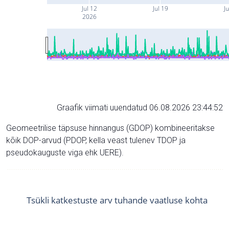
Jul 12
Jul 19
Ju
2026
Graafik viimati uuendatud 06.08.2026 23:44:52
Geomeetrilise täpsuse hinnangus (GDOP) kombineeritakse
kõik DOP-arvud (PDOP, kella veast tulenev TDOP ja
pseudokauguste viga ehk UERE).
Tsükli katkestuste arv tuhande vaatluse kohta