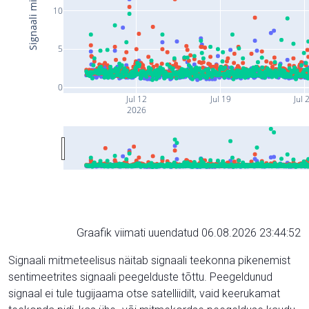
10
5
0
Jul 12
Jul 19
Jul 
2026
Graafik viimati uuendatud 06.08.2026 23:44:52
Signaali mitmeteelisus näitab signaali teekonna pikenemist
sentimeetrites signaali peegelduste tõttu. Peegeldunud
signaal ei tule tugijaama otse satelliidilt, vaid keerukamat