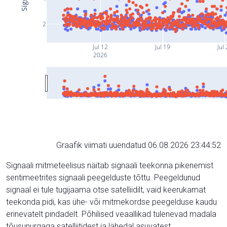
2
Jul 12
Jul 19
Jul
2026
Graafik viimati uuendatud 06.08.2026 23:44:52
Signaali mitmeteelisus näitab signaali teekonna pikenemist
sentimeetrites signaali peegelduste tõttu. Peegeldunud
signaal ei tule tugijaama otse satelliidilt, vaid keerukamat
teekonda pidi, kas ühe- või mitmekordse peegelduse kaudu
erinevatelt pindadelt. Põhilised veaallikad tulenevad madala
tõusunurgaga satelliitidest ja lähedal asuvatest