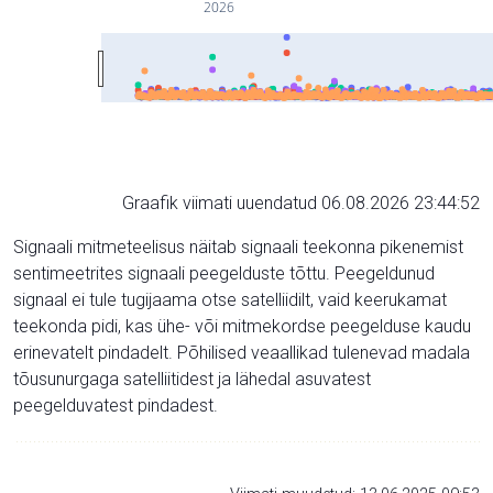
2026
Graafik viimati uuendatud 06.08.2026 23:44:52
Signaali mitmeteelisus näitab signaali teekonna pikenemist
sentimeetrites signaali peegelduste tõttu. Peegeldunud
signaal ei tule tugijaama otse satelliidilt, vaid keerukamat
teekonda pidi, kas ühe- või mitmekordse peegelduse kaudu
erinevatelt pindadelt. Põhilised veaallikad tulenevad madala
tõusunurgaga satelliitidest ja lähedal asuvatest
peegelduvatest pindadest.