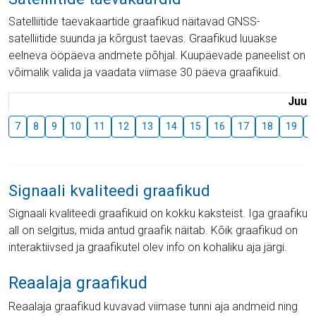
Satelliitide taevakaartide graafikud näitavad GNSS-
satelliitide suunda ja kõrgust taevas. Graafikud luuakse
eelneva ööpäeva andmete põhjal. Kuupäevade paneelist on
võimalik valida ja vaadata viimase 30 päeva graafikuid.
Juuli
7
8
9
10
11
12
13
14
15
16
17
18
19
2
Signaali kvaliteedi graafikud
Signaali kvaliteedi graafikuid on kokku kaksteist. Iga graafiku
all on selgitus, mida antud graafik näitab. Kõik graafikud on
interaktiivsed ja graafikutel olev info on kohaliku aja järgi.
Reaalaja graafikud
Reaalaja graafikud kuvavad viimase tunni aja andmeid ning