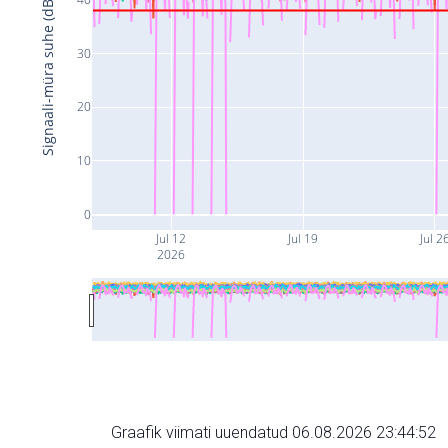
Signaali-müra suhe (dB)
30
20
10
0
Jul 12
Jul 19
Jul 2
2026
Graafik viimati uuendatud 06.08.2026 23:44:52