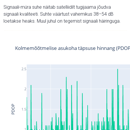
Signaali-müra suhe näitab satelliidilt tugijaama jõudva
signaali kvaliteeti. Suhte väärtust vahemikus 38–54 dB
loetakse heaks. Muul juhul on tegemist signaali häiringuga.
Kolmemõõtmelise asukoha täpsuse hinnang (PDOP
2.5
2
PDOP
1.5
1