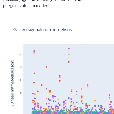
peegelduvatest pindadest.
Galileo signaali mitmeteelisus
25
Signaali mitmeteelisus (cm)
20
15
10
5