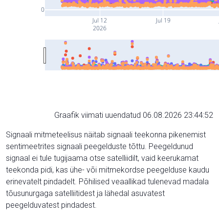
0
Jul 12
Jul 19
2026
Graafik viimati uuendatud 06.08.2026 23:44:52
Signaali mitmeteelisus näitab signaali teekonna pikenemist
sentimeetrites signaali peegelduste tõttu. Peegeldunud
signaal ei tule tugijaama otse satelliidilt, vaid keerukamat
teekonda pidi, kas ühe- või mitmekordse peegelduse kaudu
erinevatelt pindadelt. Põhilised veaallikad tulenevad madala
tõusunurgaga satelliitidest ja lähedal asuvatest
peegelduvatest pindadest.