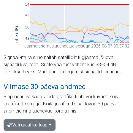
Jaama andmed uuendatud seisuga 2026-08-07 00:37:02
Signaali-müra suhe näitab satelliidilt tugijaama jõudva
signaali kvaliteeti. Suhte väärtust vahemikus 38–54 dB
loetakse heaks. Muul juhul on tegemist signaali häiringuga.
Viimase 30 päeva andmed
Rippmenüüst saab valida graafiku tüübi või kuvada kõik
graafikud korraga. Kõik graafikud sisaldavad 30 päeva
andmeid ning uuenevad kord tunnis.
Vali graafiku tüüp