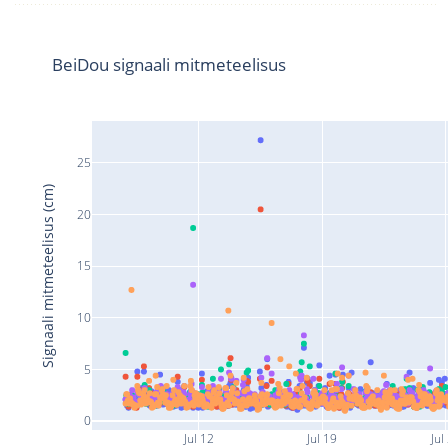
BeiDou signaali mitmeteelisus
25
Signaali mitmeteelisus (cm)
20
15
10
5
0
Jul 12
Jul 19
Jul