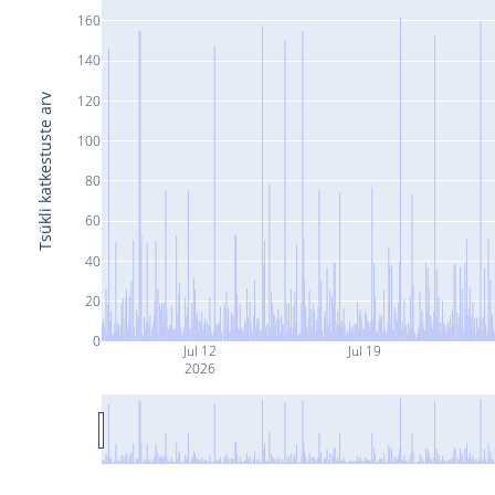
160
140
Tsükli katkestuste arv
120
100
80
60
40
20
0
Jul 12
Jul 19
2026