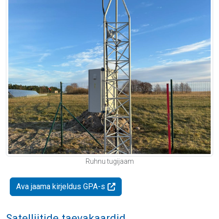
Ruhnu tugijaam
Ava jaama kirjeldus GPA-s
Satelliitide taevakaardid