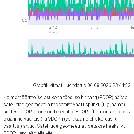
0.5
Jul 12
Jul 19
Ju
2026
Graafik viimati uuendatud 06.08.2026 23:44:52
Kolmemõõtmelise asukoha täpsuse hinnang (PDOP) näitab
satelliitide geomeetria mõõtmist vaatluspunkti (tugijaama)
suhtes. PDOP-is on kombineeritud HDOP-i (horisontaalne ehk
plaaniline väärtus ) ja VDOP-i (vertikaalne ehk kõrguslik
väärtus ) arvud. Satelliitide geomeetriat loetakse heaks, kui
PDOP-i arv jääb alla viie.