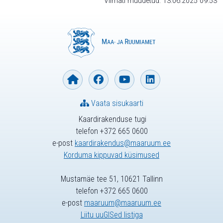
Viimati muudetud: 13.06.2025 09:53
Vaata sisukaarti
Kaardirakenduse tugi
telefon +372 665 0600
e-post
kaardirakendus@maaruum.ee
Korduma kippuvad küsimused
Mustamäe tee 51, 10621 Tallinn
telefon +372 665 0600
e-post
maaruum@maaruum.ee
Liitu uuGISed listiga