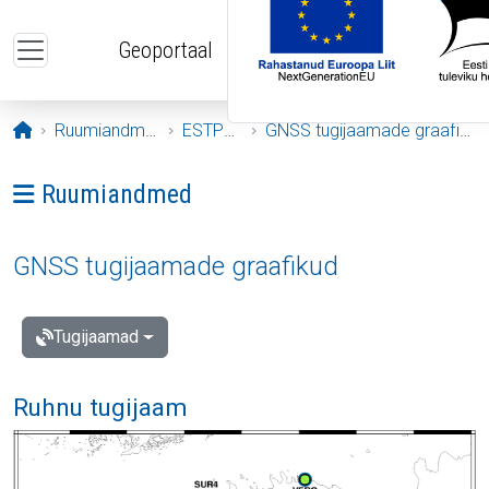
Liigu edasi põhisisu juurde
Geoportaal
Avaleht
Ruumiandmed
ESTPOS
GNSS tugijaamade graafikud
Ava menüü: Ruumiandmed
Ruumiandmed
GNSS tugijaamade graafikud
Tugijaamad
Ruhnu tugijaam