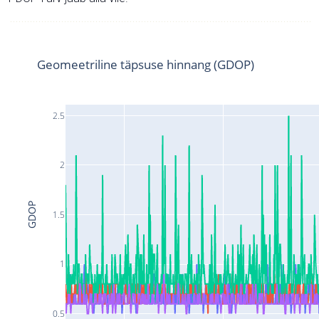
Geomeetriline täpsuse hinnang (GDOP)
2.5
2
GDOP
1.5
1
0.5