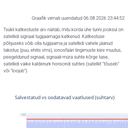
Graafik viimati uuendatud 06.08.2026 23:44:52
Tsükli katkestuste arv näitab, mitu korda ühe tunni jooksul on
satelliidi signaal tugijaamaga katkenud. Katkestuse
põhjuseks võib olla tugijaama ja satelliidi vahele jäänud
takistus (puu, ehitis vms), ionosfääri tingimuste kiire muutus,
peegeldunud signaal, signaali-müra suhte kõrge tase,
satelliidi väike kaldenurk horisondi suhtes (satelliit "tõuseb"
või "loojub").
Salvestatud vs oodatavad vaatlused (suhtarv)
100