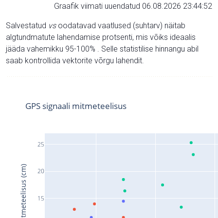
Graafik viimati uuendatud 06.08.2026 23:44:52
Salvestatud
vs
oodatavad vaatlused (suhtarv) näitab
algtundmatute lahendamise protsenti, mis võiks ideaalis
jääda vahemikku 95-100% . Selle statistilise hinnangu abil
saab kontrollida vektorite võrgu lahendit.
GPS signaali mitmeteelisus
25
Signaali mitmeteelisus (cm)
20
15