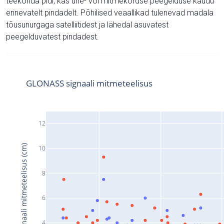
teekonda pidi, kas ühe- või mitmekordse peegelduse kaudu
erinevatelt pindadelt. Põhilised veaallikad tulenevad madala
tõusunurgaga satelliitidest ja lähedal asuvatest
peegelduvatest pindadest.
GLONASS signaali mitmeteelisus
12
Signaali mitmeteelisus (cm)
10
8
6
4