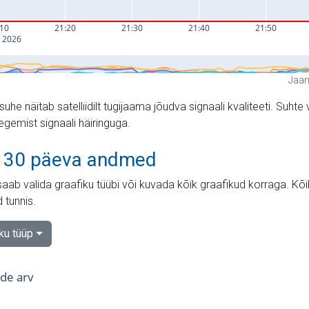
Jaam
suhe näitab satelliidilt tugijaama jõudva signaali kvaliteeti. Su
tegemist signaali häiringuga.
 30 päeva andmed
aab valida graafiku tüübi või kuvada kõik graafikud korraga. Kõ
 tunnis.
iku tüüp
tide arv