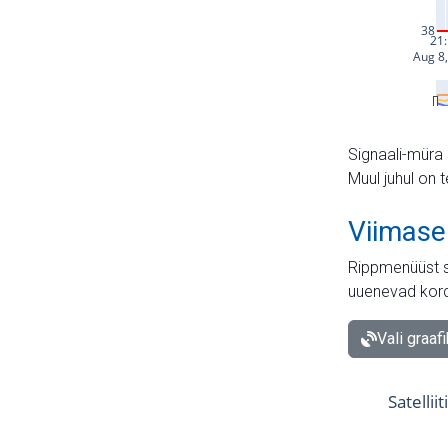
Signaali-müra 
Muul juhul on 
Viimase
Rippmenüüst s
uuenevad kord
Vali graaf
Satellii