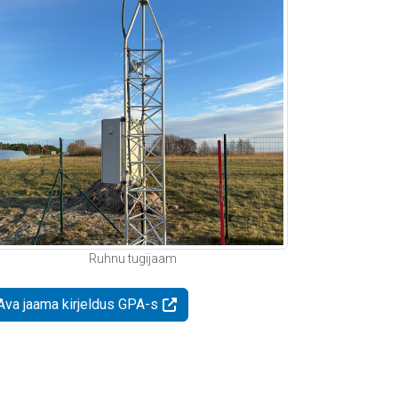
Ruhnu tugijaam
Ava jaama kirjeldus GPA-s