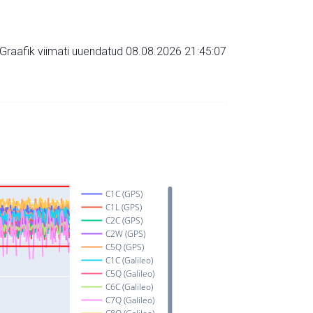
Graafik viimati uuendatud 08.08.2026 21:45:07
C1C (GPS)
C1L (GPS)
C2C (GPS)
C2W (GPS)
C5Q (GPS)
C1C (Galileo)
C5Q (Galileo)
C6C (Galileo)
C7Q (Galileo)