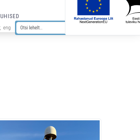
JUHISED
t
eng
Otsi