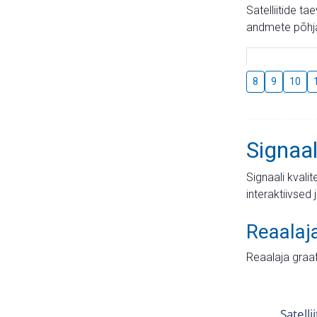
Satelliitide t
andmete põhja
8
9
10
Signaal
Signaali kvali
interaktiivsed 
Reaalaj
Reaalaja graa