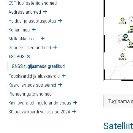
ESTHubi satelliidiandmed
Aadressiandmed
Ava alammenüü
Haldus- ja asustusjaotus
Ava alammenüü
Kohanimed
Ava alammenüü
Mullastiku kaart
Ava alammenüü
Geodeetilised andmed
Ava alammenüü
ESTPOS
Ava alammenüü
GNSS tugijaamade graafikud
Topokaardid ja aluskaardid
Ava alammenüü
Kaardilehtede süsteemid
Ava alammenüü
Planeeringute andmed
Tugijaama s
Kinnisvara tehingute andmebaas
Ava alammenüü
30 päeva kaardi väljakutse 2024
Ava alammenüü
Satelli