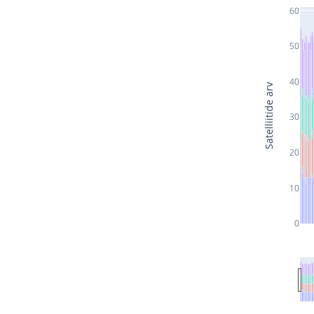
60
50
40
Satelliitide arv
30
20
10
0