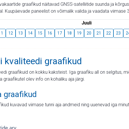
aevakaartide graafikud näitavad GNSS-satelliitide suunda ja kõr
l. Kuupäevade paneelist on võimalik valida ja vaadata viimase 3
Juuli
11
12
13
14
15
16
17
18
19
20
21
22
23
2
i kvaliteedi graafikud
teedi graafikuid on kokku kaksteist. Iga graafiku all on selgitus, 
ja graafikutel olev info on kohaliku aja järgi.
a graafikud
fikud kuvavad viimase tunni aja andmeid ning uuenevad iga minut