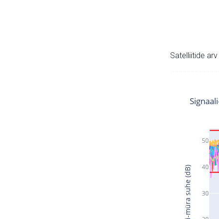
Satelliitide ar
Signaal
50
40
Signaali-müra suhe (dB)
30