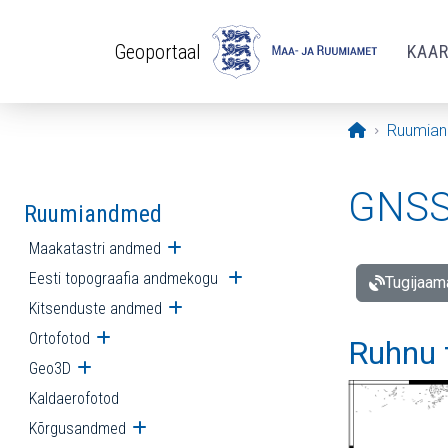
Liigu edasi põhisisu juurde
Geoportaal
KAA
Avaleht
Ruumia
GNSS 
Ruumiandmed
Maakatastri andmed
Ava alammenüü
Eesti topograafia andmekogu
Ava alammenüü
Tugijaam
Kitsenduste andmed
Ava alammenüü
Ortofotod
Ava alammenüü
Ruhnu 
Geo3D
Ava alammenüü
Kaldaerofotod
Kõrgusandmed
Ava alammenüü