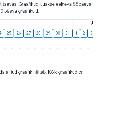
gust taevas. Graafikud luuakse eelneva ööpäeva
0 päeva graafikuid.
August
4
25
26
27
28
29
30
31
1
2
3
4
5
6
7
mida antud graafik näitab. Kõik graafikud on
.