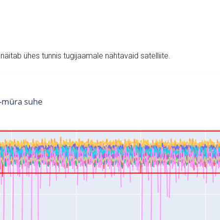
v näitab ühes tunnis tugijaamale nähtavaid satelliite.
i-müra suhe