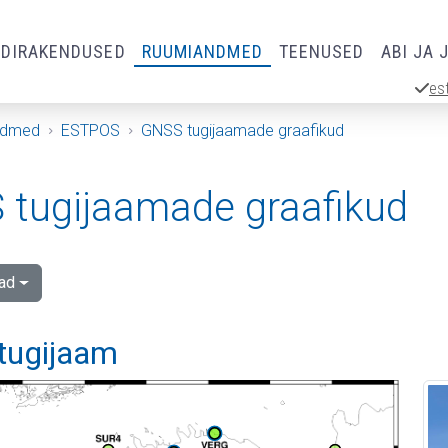
RDIRAKENDUSED
RUUMIANDMED
TEENUSED
ABI JA 
es
ndmed
ESTPOS
GNSS tugijaamade graafikud
tugijaamade graafikud
ad
tugijaam