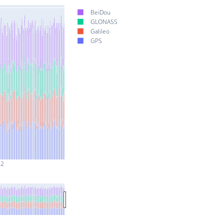
BeiDou
GLONASS
Galileo
GPS
 2