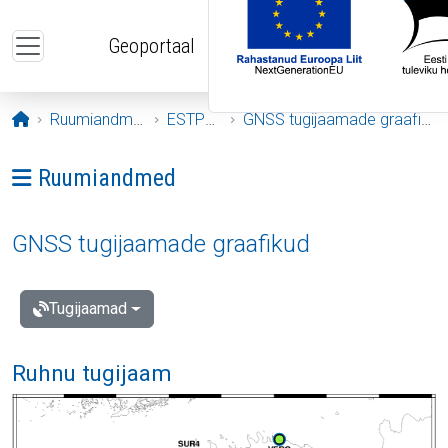
Liigu edasi põhisisu juurde
Geoportaal
Avaleht
Ruumiandmed
ESTPOS
GNSS tugijaamade graafikud
Ava menüü: Ruumiandmed
Ruumiandmed
GNSS tugijaamade graafikud
Tugijaamad
Ruhnu tugijaam