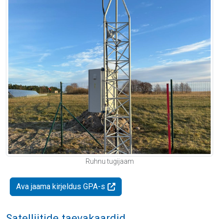
Ruhnu tugijaam
Ava jaama kirjeldus GPA-s
Satelliitide taevakaardid