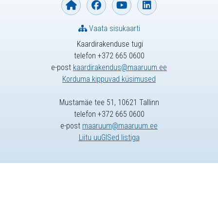
Vaata sisukaarti
Kaardirakenduse tugi
telefon +372 665 0600
e-post
kaardirakendus@maaruum.ee
Korduma kippuvad küsimused
Mustamäe tee 51, 10621 Tallinn
telefon +372 665 0600
e-post
maaruum@maaruum.ee
Liitu uuGISed listiga