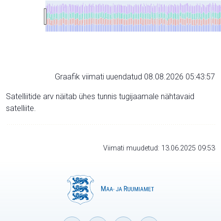
Graafik viimati uuendatud 08.08.2026 05:43:57
Satelliitide arv näitab ühes tunnis tugijaamale nähtavaid
satelliite.
Viimati muudetud: 13.06.2025 09:53