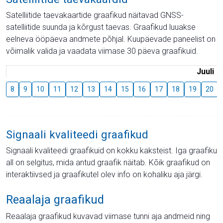
Satelliitide taevakaartide graafikud näitavad GNSS-
satelliitide suunda ja kõrgust taevas. Graafikud luuakse
eelneva ööpäeva andmete põhjal. Kuupäevade paneelist on
võimalik valida ja vaadata viimase 30 päeva graafikuid.
Juuli
8
9
10
11
12
13
14
15
16
17
18
19
20
Signaali kvaliteedi graafikud
Signaali kvaliteedi graafikuid on kokku kaksteist. Iga graafiku
all on selgitus, mida antud graafik näitab. Kõik graafikud on
interaktiivsed ja graafikutel olev info on kohaliku aja järgi.
Reaalaja graafikud
Reaalaja graafikud kuvavad viimase tunni aja andmeid ning