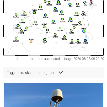
Jaamade andmed uuendatud seisuga 2026-08-08 06:20:20
Tugijaama staatuse selgitused