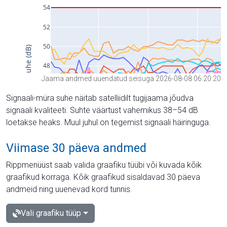
Jaama andmed uuendatud seisuga 2026-08-08 06:20:20
Signaali-müra suhe näitab satelliidilt tugijaama jõudva
signaali kvaliteeti. Suhte väärtust vahemikus 38–54 dB
loetakse heaks. Muul juhul on tegemist signaali häiringuga.
Viimase 30 päeva andmed
Rippmenüüst saab valida graafiku tüübi või kuvada kõik
graafikud korraga. Kõik graafikud sisaldavad 30 päeva
andmeid ning uuenevad kord tunnis.
Vali graafiku tüüp