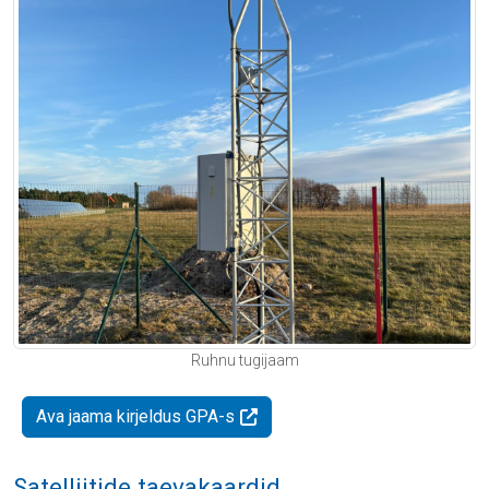
Ruhnu tugijaam
Ava jaama kirjeldus GPA-s
Satelliitide taevakaardid