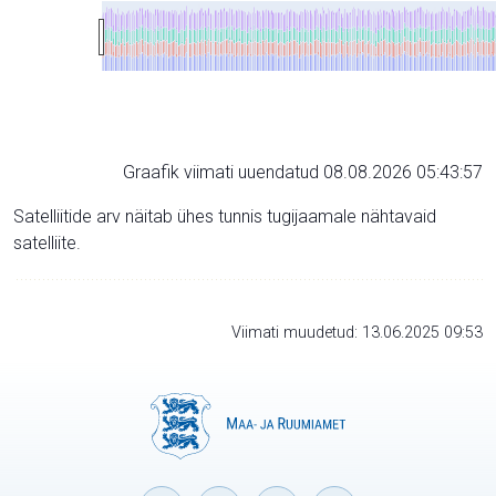
Graafik viimati uuendatud 08.08.2026 05:43:57
Satelliitide arv näitab ühes tunnis tugijaamale nähtavaid
satelliite.
Viimati muudetud: 13.06.2025 09:53