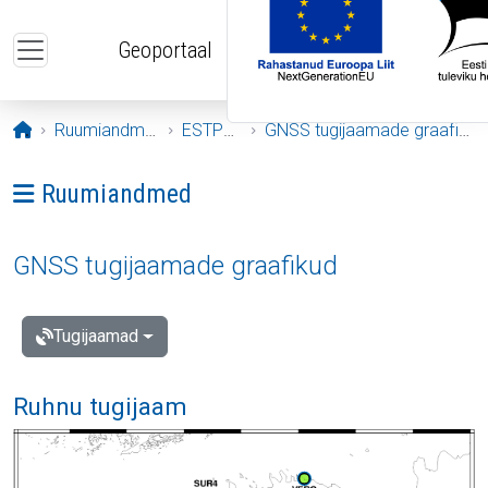
Liigu edasi põhisisu juurde
Geoportaal
Avaleht
Ruumiandmed
ESTPOS
GNSS tugijaamade graafikud
Ava menüü: Ruumiandmed
Ruumiandmed
GNSS tugijaamade graafikud
Tugijaamad
Ruhnu tugijaam