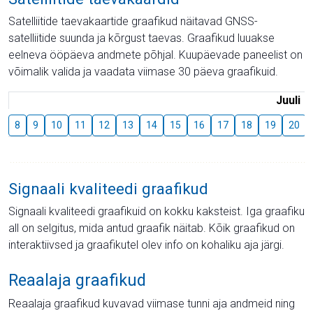
Satelliitide taevakaartide graafikud näitavad GNSS-
satelliitide suunda ja kõrgust taevas. Graafikud luuakse
eelneva ööpäeva andmete põhjal. Kuupäevade paneelist on
võimalik valida ja vaadata viimase 30 päeva graafikuid.
Juuli
8
9
10
11
12
13
14
15
16
17
18
19
20
Signaali kvaliteedi graafikud
Signaali kvaliteedi graafikuid on kokku kaksteist. Iga graafiku
all on selgitus, mida antud graafik näitab. Kõik graafikud on
interaktiivsed ja graafikutel olev info on kohaliku aja järgi.
Reaalaja graafikud
Reaalaja graafikud kuvavad viimase tunni aja andmeid ning