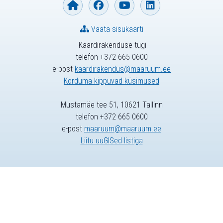
Vaata sisukaarti
Kaardirakenduse tugi
telefon +372 665 0600
e-post
kaardirakendus@maaruum.ee
Korduma kippuvad küsimused
Mustamäe tee 51, 10621 Tallinn
telefon +372 665 0600
e-post
maaruum@maaruum.ee
Liitu uuGISed listiga