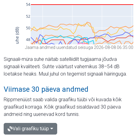
Jaama andmed uuendatud seisuga 2026-08-08 06:35:00
Signaali-müra suhe näitab satelliidilt tugijaama jõudva
signaali kvaliteeti. Suhte väärtust vahemikus 38–54 dB
loetakse heaks. Muul juhul on tegemist signaali häiringuga.
Viimase 30 päeva andmed
Rippmenüüst saab valida graafiku tüübi või kuvada kõik
graafikud korraga. Kõik graafikud sisaldavad 30 päeva
andmeid ning uuenevad kord tunnis.
Vali graafiku tüüp