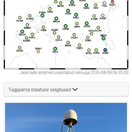
Jaamade andmed uuendatud seisuga 2026-08-08 06:35:00
Tugijaama staatuse selgitused