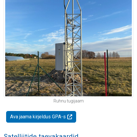
Ruhnu tugijaam
Ava jaama kirjeldus GPA-s
Satelliitide taevakaardid