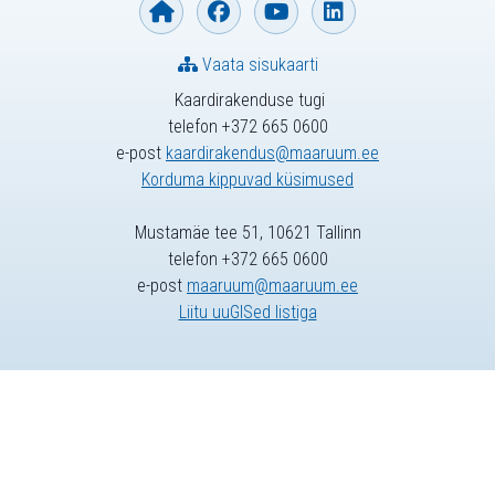
Vaata sisukaarti
Kaardirakenduse tugi
telefon +372 665 0600
e-post
kaardirakendus@maaruum.ee
Korduma kippuvad küsimused
Mustamäe tee 51, 10621 Tallinn
telefon +372 665 0600
e-post
maaruum@maaruum.ee
Liitu uuGISed listiga