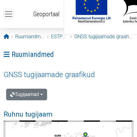
Liigu edasi põhisisu juurde
Geoportaal
Avaleht
Ruumiandmed
ESTPOS
GNSS tugijaamade graafikud
Ava menüü: Ruumiandmed
Ruumiandmed
GNSS tugijaamade graafikud
Tugijaamad
Ruhnu tugijaam