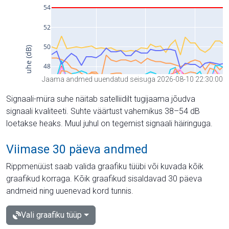
Jaama andmed uuendatud seisuga 2026-08-10 22:30:00
Signaali-müra suhe näitab satelliidilt tugijaama jõudva
signaali kvaliteeti. Suhte väärtust vahemikus 38–54 dB
loetakse heaks. Muul juhul on tegemist signaali häiringuga.
Viimase 30 päeva andmed
Rippmenüüst saab valida graafiku tüübi või kuvada kõik
graafikud korraga. Kõik graafikud sisaldavad 30 päeva
andmeid ning uuenevad kord tunnis.
Vali graafiku tüüp