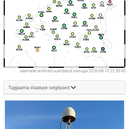
Jaamade andmed uuendatud seisuga 2026-08-10 22:30:00
Tugijaama staatuse selgitused