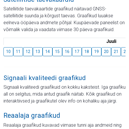
Satelliitide taevakaartide graafikud näitavad GNSS-
satelliitide suunda ja kõrgust taevas. Graafikud luuakse
eelneva ööpäeva andmete põhjal. Kuupäevade paneelist on
võimalik valida ja vaadata viimase 30 päeva graafikuid.
Juuli
10
11
12
13
14
15
16
17
18
19
20
21
22
Signaali kvaliteedi graafikud
Signaali kvaliteedi graafikuid on kokku kaksteist. Iga graafiku
all on selgitus, mida antud graafik näitab. Kõik graafikud on
interaktiivsed ja graafikutel olev info on kohaliku aja järgi.
Reaalaja graafikud
Reaalaja graafikud kuvavad viimase tunni aja andmeid ning