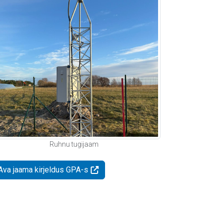
Ruhnu tugijaam
Ava jaama kirjeldus GPA-s