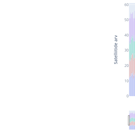
60
50
40
Satelliitide arv
30
20
10
0