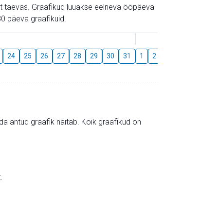
gust taevas. Graafikud luuakse eelneva ööpäeva
0 päeva graafikuid.
August
24
25
26
27
28
29
30
31
1
2
3
4
5
6
mida antud graafik näitab. Kõik graafikud on
.