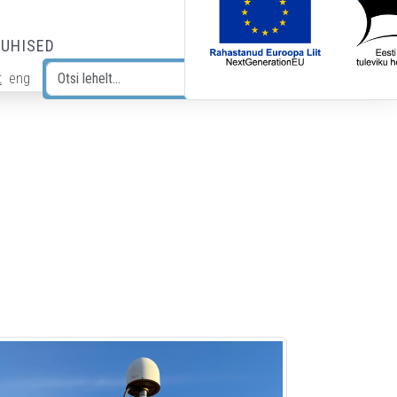
JUHISED
t
eng
Otsi