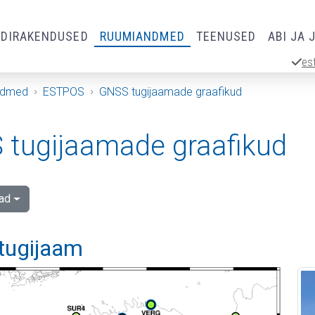
RDIRAKENDUSED
RUUMIANDMED
TEENUSED
ABI JA 
es
ndmed
ESTPOS
GNSS tugijaamade graafikud
tugijaamade graafikud
ad
tugijaam