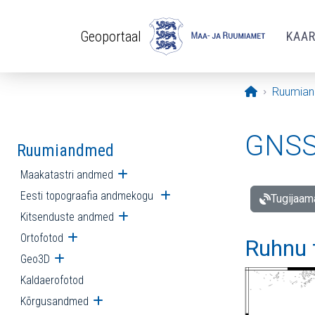
Liigu edasi põhisisu juurde
Geoportaal
KAA
Avaleht
Ruumia
GNSS 
Ruumiandmed
Maakatastri andmed
Ava alammenüü
Eesti topograafia andmekogu
Ava alammenüü
Tugijaam
Kitsenduste andmed
Ava alammenüü
Ortofotod
Ava alammenüü
Ruhnu 
Geo3D
Ava alammenüü
Kaldaerofotod
Kõrgusandmed
Ava alammenüü