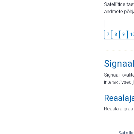
Satelliitide t
andmete põhja
7
8
9
1
Signaal
Signaali kvali
interaktiivsed 
Reaalaj
Reaalaja graa