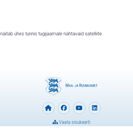
v näitab ühes tunnis tugijaamale nähtavaid satelliite.
Vaata sisukaarti