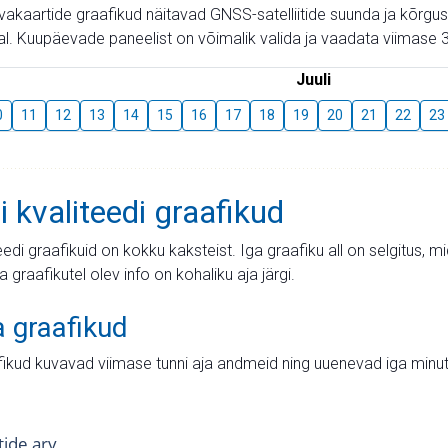
aevakaartide graafikud näitavad GNSS-satelliitide suunda ja kõr
l. Kuupäevade paneelist on võimalik valida ja vaadata viimase 3
Juuli
0
11
12
13
14
15
16
17
18
19
20
21
22
23
i kvaliteedi graafikud
teedi graafikuid on kokku kaksteist. Iga graafiku all on selgitus, 
ja graafikutel olev info on kohaliku aja järgi.
a graafikud
fikud kuvavad viimase tunni aja andmeid ning uuenevad iga minut