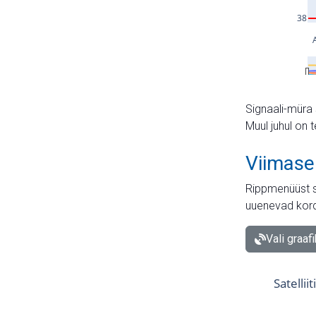
Signaali-müra 
Muul juhul on 
Viimase
Rippmenüüst s
uuenevad kord
Vali graaf
Satellii