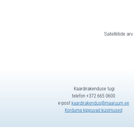
Satelliitide ar
Kaardirakenduse tugi
telefon +372 665 0600
e-post
kaardirakendus@maaruum.ee
Korduma kippuvad küsimused