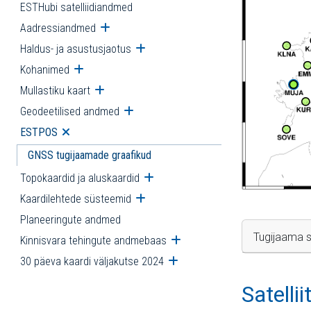
ESTHubi satelliidiandmed
Aadressiandmed
Ava alammenüü
Haldus- ja asustusjaotus
Ava alammenüü
Kohanimed
Ava alammenüü
Mullastiku kaart
Ava alammenüü
Geodeetilised andmed
Ava alammenüü
ESTPOS
Ava alammenüü
GNSS tugijaamade graafikud
Topokaardid ja aluskaardid
Ava alammenüü
Kaardilehtede süsteemid
Ava alammenüü
Planeeringute andmed
Tugijaama s
Kinnisvara tehingute andmebaas
Ava alammenüü
30 päeva kaardi väljakutse 2024
Ava alammenüü
Satelli