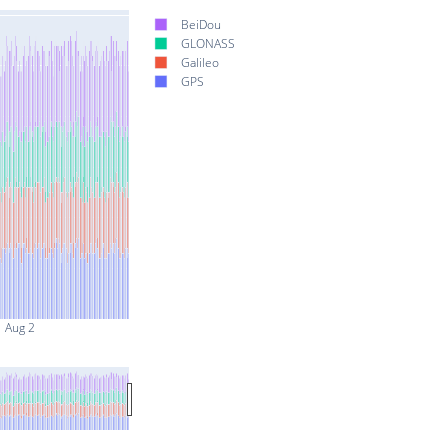
BeiDou
GLONASS
Galileo
GPS
Aug 2