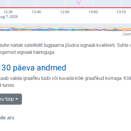
Jaam
suhe näitab satelliidilt tugijaama jõudva signaali kvaliteeti. Su
tegemist signaali häiringuga.
 30 päeva andmed
aab valida graafiku tüübi või kuvada kõik graafikud korraga. Kõ
 tunnis.
iku tüüp
tide arv