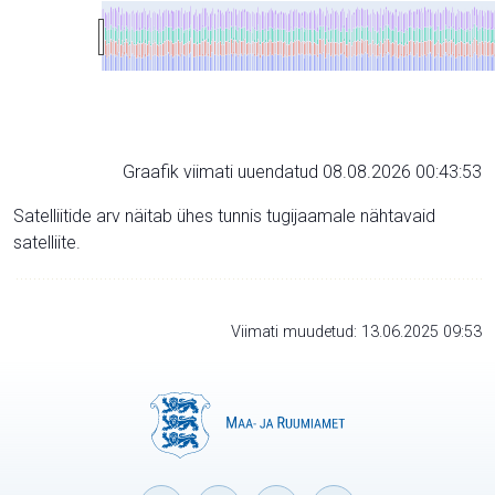
Graafik viimati uuendatud 08.08.2026 00:43:53
Satelliitide arv näitab ühes tunnis tugijaamale nähtavaid
satelliite.
Viimati muudetud: 13.06.2025 09:53