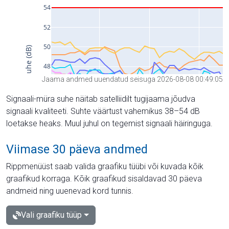
Jaama andmed uuendatud seisuga 2026-08-08 00:49:05
Signaali-müra suhe näitab satelliidilt tugijaama jõudva
signaali kvaliteeti. Suhte väärtust vahemikus 38–54 dB
loetakse heaks. Muul juhul on tegemist signaali häiringuga.
Viimase 30 päeva andmed
Rippmenüüst saab valida graafiku tüübi või kuvada kõik
graafikud korraga. Kõik graafikud sisaldavad 30 päeva
andmeid ning uuenevad kord tunnis.
Vali graafiku tüüp