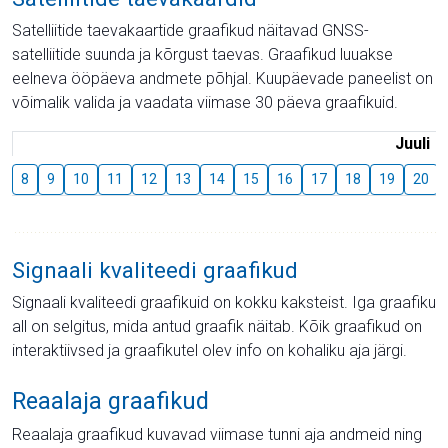
Satelliitide taevakaartide graafikud näitavad GNSS-
satelliitide suunda ja kõrgust taevas. Graafikud luuakse
eelneva ööpäeva andmete põhjal. Kuupäevade paneelist on
võimalik valida ja vaadata viimase 30 päeva graafikuid.
Juuli
8
9
10
11
12
13
14
15
16
17
18
19
20
Signaali kvaliteedi graafikud
Signaali kvaliteedi graafikuid on kokku kaksteist. Iga graafiku
all on selgitus, mida antud graafik näitab. Kõik graafikud on
interaktiivsed ja graafikutel olev info on kohaliku aja järgi.
Reaalaja graafikud
Reaalaja graafikud kuvavad viimase tunni aja andmeid ning