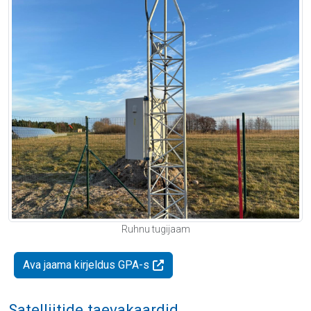
Ruhnu tugijaam
Ava jaama kirjeldus GPA-s
Satelliitide taevakaardid