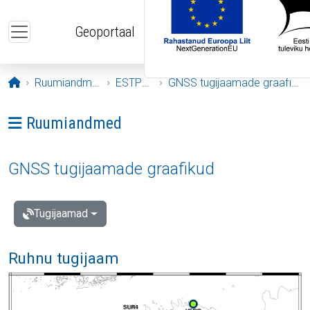
Liigu edasi põhisisu juurde
Geoportaal
Avaleht
Ruumiandmed
ESTPOS
GNSS tugijaamade graafikud
Ava menüü: Ruumiandmed
Ruumiandmed
GNSS tugijaamade graafikud
Tugijaamad
Ruhnu tugijaam