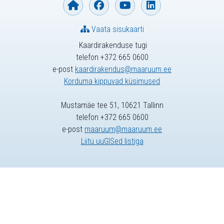
Vaata sisukaarti
Kaardirakenduse tugi
telefon +372 665 0600
e-post
kaardirakendus@maaruum.ee
Korduma kippuvad küsimused
Mustamäe tee 51, 10621 Tallinn
telefon +372 665 0600
e-post
maaruum@maaruum.ee
Liitu uuGISed listiga