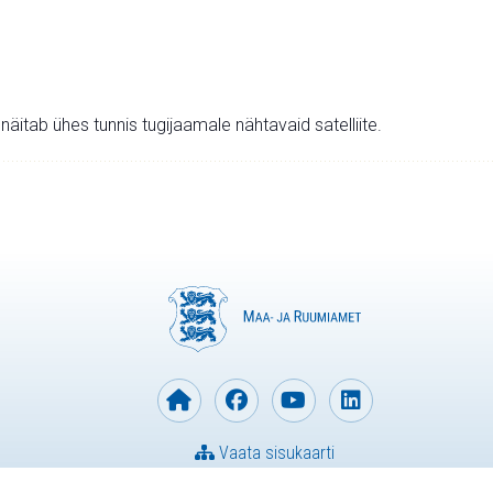
v näitab ühes tunnis tugijaamale nähtavaid satelliite.
Vaata sisukaarti