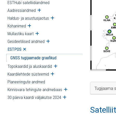
ESTHubi satelliidiandmed
Aadressiandmed
Ava alammenüü
Haldus- ja asustusjaotus
Ava alammenüü
Kohanimed
Ava alammenüü
Mullastiku kaart
Ava alammenüü
Geodeetilised andmed
Ava alammenüü
ESTPOS
Ava alammenüü
GNSS tugijaamade graafikud
Topokaardid ja aluskaardid
Ava alammenüü
Kaardilehtede süsteemid
Ava alammenüü
Planeeringute andmed
Tugijaama s
Kinnisvara tehingute andmebaas
Ava alammenüü
30 päeva kaardi väljakutse 2024
Ava alammenüü
Satelli