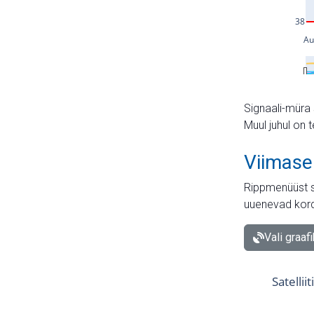
Signaali-müra 
Muul juhul on 
Viimase
Rippmenüüst s
uuenevad kord
Vali graaf
Satellii