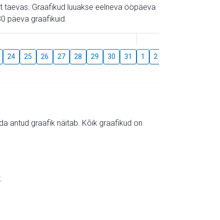
gust taevas. Graafikud luuakse eelneva ööpäeva
0 päeva graafikuid.
August
24
25
26
27
28
29
30
31
1
2
3
4
5
6
mida antud graafik näitab. Kõik graafikud on
.