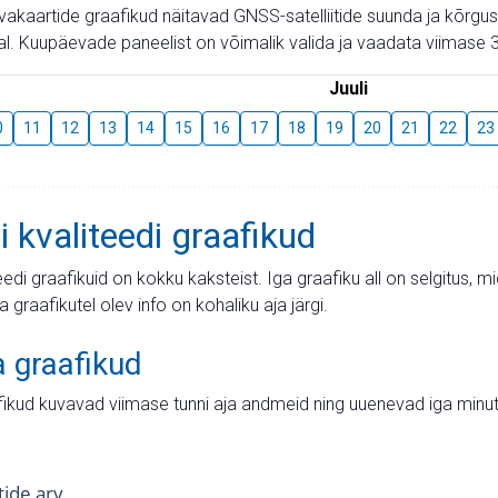
aevakaartide graafikud näitavad GNSS-satelliitide suunda ja kõr
l. Kuupäevade paneelist on võimalik valida ja vaadata viimase 3
Juuli
0
11
12
13
14
15
16
17
18
19
20
21
22
23
i kvaliteedi graafikud
teedi graafikuid on kokku kaksteist. Iga graafiku all on selgitus, 
ja graafikutel olev info on kohaliku aja järgi.
a graafikud
fikud kuvavad viimase tunni aja andmeid ning uuenevad iga minut