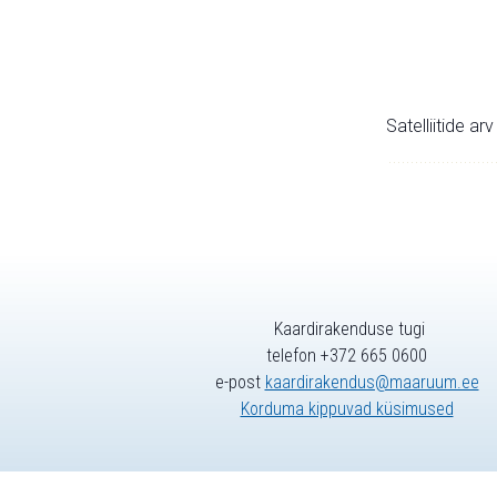
Satelliitide ar
Kaardirakenduse tugi
telefon +372 665 0600
e-post
kaardirakendus@maaruum.ee
Korduma kippuvad küsimused