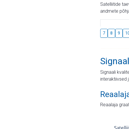
Satelliitide t
andmete põhja
7
8
9
1
Signaal
Signaali kvali
interaktiivsed 
Reaalaj
Reaalaja graa