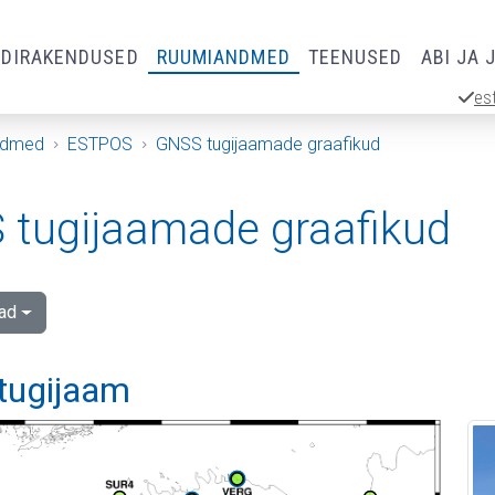
RDIRAKENDUSED
RUUMIANDMED
TEENUSED
ABI JA 
es
ndmed
ESTPOS
GNSS tugijaamade graafikud
tugijaamade graafikud
ad
tugijaam