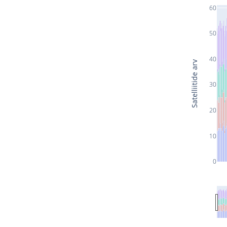
60
50
40
Satelliitide arv
30
20
10
0