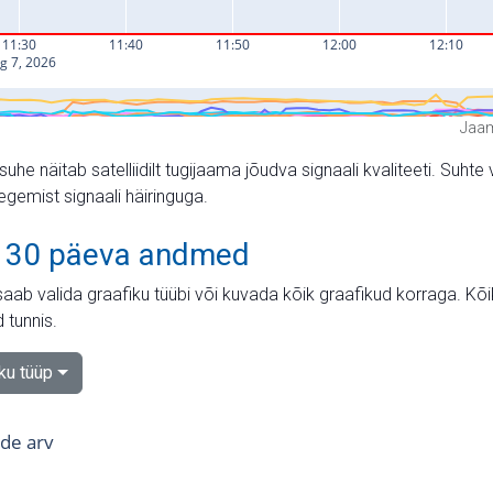
Jaam
suhe näitab satelliidilt tugijaama jõudva signaali kvaliteeti. Su
tegemist signaali häiringuga.
 30 päeva andmed
aab valida graafiku tüübi või kuvada kõik graafikud korraga. Kõ
 tunnis.
iku tüüp
tide arv