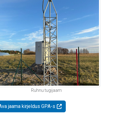
Ruhnu tugijaam
Ava jaama kirjeldus GPA-s