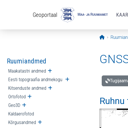
Liigu edasi põhisisu juurde
Geoportaal
KAA
Avaleht
Ruumia
GNSS 
Ruumiandmed
Maakatastri andmed
Ava alammenüü
Eesti topograafia andmekogu
Ava alammenüü
Tugijaam
Kitsenduste andmed
Ava alammenüü
Ortofotod
Ava alammenüü
Ruhnu 
Geo3D
Ava alammenüü
Kaldaerofotod
Kõrgusandmed
Ava alammenüü