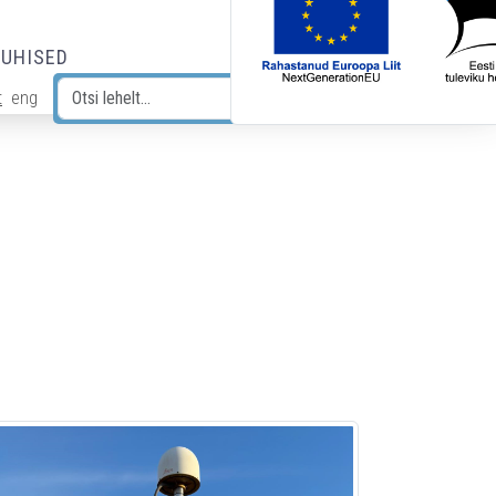
JUHISED
t
eng
Otsi