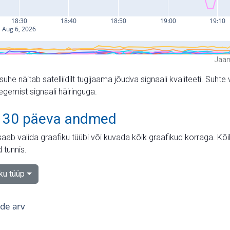
Jaam
suhe näitab satelliidilt tugijaama jõudva signaali kvaliteeti. Su
tegemist signaali häiringuga.
 30 päeva andmed
aab valida graafiku tüübi või kuvada kõik graafikud korraga. Kõ
 tunnis.
iku tüüp
tide arv