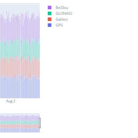
BeiDou
GLONASS
Galileo
GPS
Aug 2