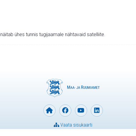
v näitab ühes tunnis tugijaamale nähtavaid satelliite.
Vaata sisukaarti