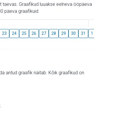
gust taevas. Graafikud luuakse eelneva ööpäeva
0 päeva graafikuid.
August
23
24
25
26
27
28
29
30
31
1
2
3
4
5
mida antud graafik näitab. Kõik graafikud on
.