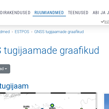
RDIRAKENDUSED
RUUMIANDMED
TEENUSED
ABI JA 
es
ndmed
ESTPOS
GNSS tugijaamade graafikud
tugijaamade graafikud
ad
tugijaam