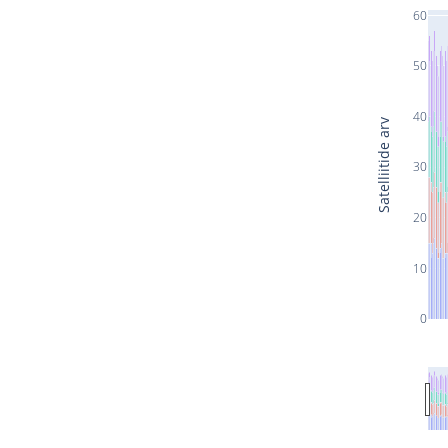
60
50
40
Satelliitide arv
30
20
10
0