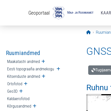
Liigu edasi põhisisu juurde
Geoportaal
KAA
Avaleht
Ruumia
GNSS 
Ruumiandmed
Maakatastri andmed
Ava alammenüü
Eesti topograafia andmekogu
Ava alammenüü
Tugijaam
Kitsenduste andmed
Ava alammenüü
Ortofotod
Ava alammenüü
Ruhnu 
Geo3D
Ava alammenüü
Kaldaerofotod
Kõrgusandmed
Ava alammenüü