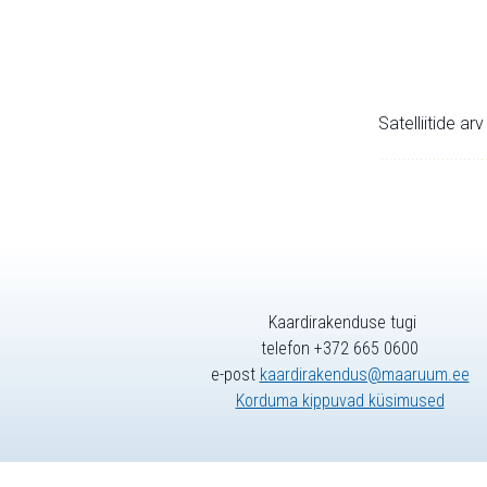
Satelliitide ar
Kaardirakenduse tugi
telefon +372 665 0600
e-post
kaardirakendus@maaruum.ee
Korduma kippuvad küsimused