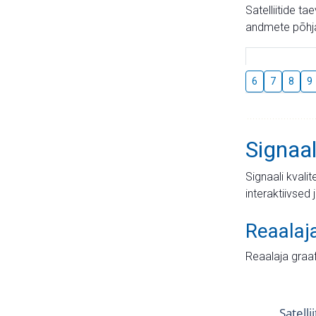
Satelliitide t
andmete põhja
6
7
8
9
Signaal
Signaali kvali
interaktiivsed 
Reaalaj
Reaalaja graa