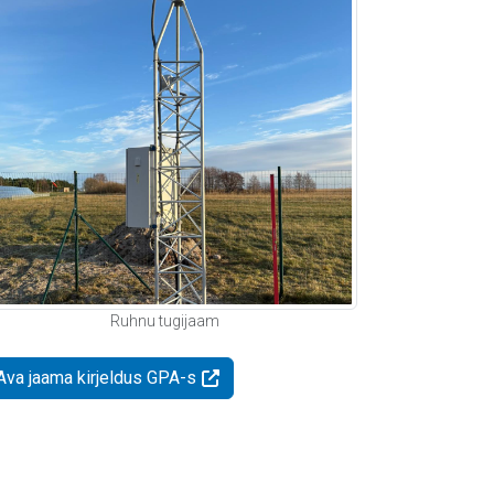
Ruhnu tugijaam
Ava jaama kirjeldus GPA-s