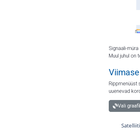
Signaali-müra 
Muul juhul on 
Viimase
Rippmenüüst s
uuenevad kord
Vali graaf
Satellii