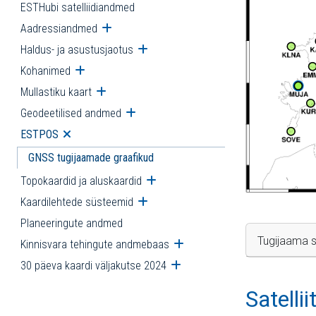
ESTHubi satelliidiandmed
Aadressiandmed
Ava alammenüü
Haldus- ja asustusjaotus
Ava alammenüü
Kohanimed
Ava alammenüü
Mullastiku kaart
Ava alammenüü
Geodeetilised andmed
Ava alammenüü
ESTPOS
Ava alammenüü
GNSS tugijaamade graafikud
Topokaardid ja aluskaardid
Ava alammenüü
Kaardilehtede süsteemid
Ava alammenüü
Planeeringute andmed
Tugijaama s
Kinnisvara tehingute andmebaas
Ava alammenüü
30 päeva kaardi väljakutse 2024
Ava alammenüü
Satelli