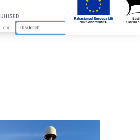
JUHISED
t
eng
Otsi