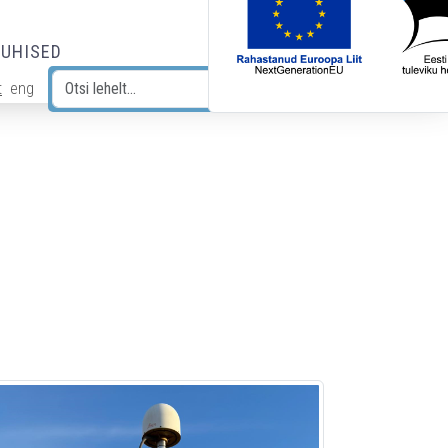
JUHISED
t
eng
Otsi