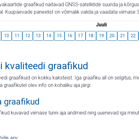
aevakaartide graafikud näitavad GNSS-satelliitide suunda ja kõr
l. Kuupäevade paneelist on võimalik valida ja vaadata viimase 3
Juuli
10
11
12
13
14
15
16
17
18
19
20
21
22
i kvaliteedi graafikud
teedi graafikuid on kokku kaksteist. Iga graafiku all on selgitus, 
ja graafikutel olev info on kohaliku aja järgi.
a graafikud
fikud kuvavad viimase tunni aja andmeid ning uuenevad iga minut