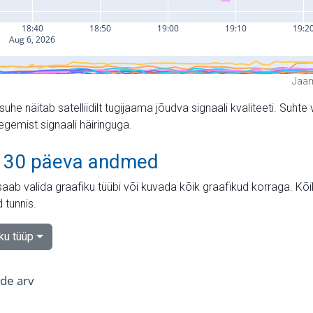
Jaam
suhe näitab satelliidilt tugijaama jõudva signaali kvaliteeti. Su
tegemist signaali häiringuga.
 30 päeva andmed
aab valida graafiku tüübi või kuvada kõik graafikud korraga. Kõ
 tunnis.
iku tüüp
tide arv