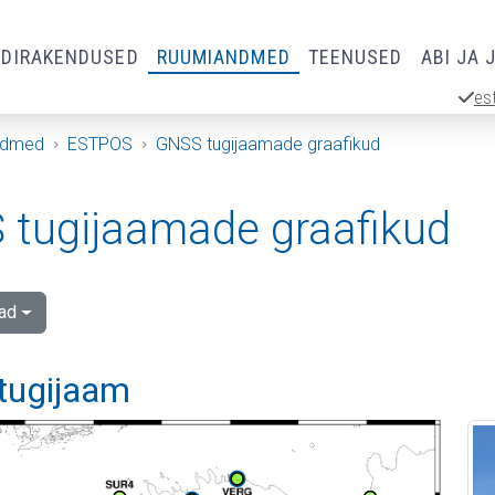
RDIRAKENDUSED
RUUMIANDMED
TEENUSED
ABI JA 
es
ndmed
ESTPOS
GNSS tugijaamade graafikud
tugijaamade graafikud
ad
tugijaam