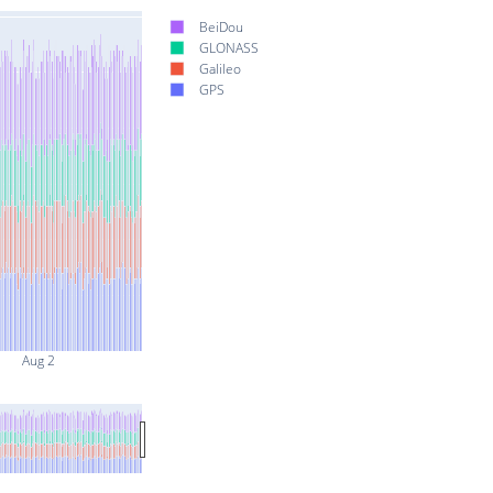
BeiDou
GLONASS
Galileo
GPS
Aug 2