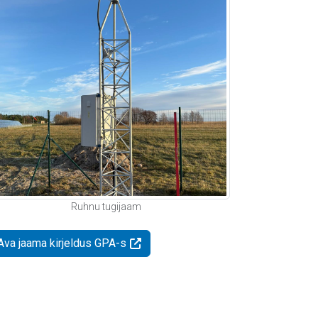
Ruhnu tugijaam
Ava jaama kirjeldus GPA-s