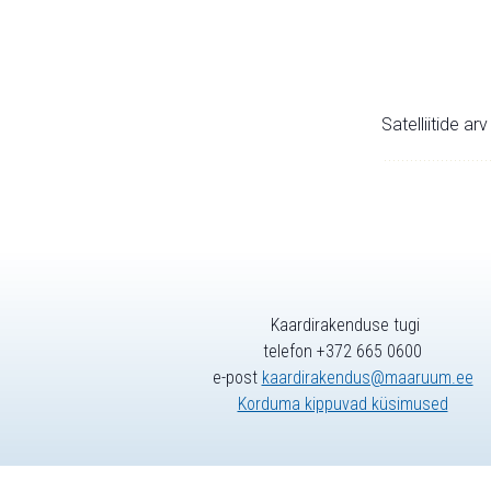
Satelliitide ar
Kaardirakenduse tugi
telefon +372 665 0600
e-post
kaardirakendus@maaruum.ee
Korduma kippuvad küsimused