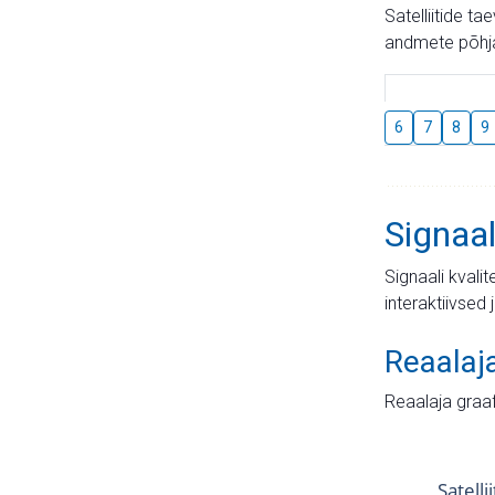
Satelliitide t
andmete põhja
6
7
8
9
Signaal
Signaali kvali
interaktiivsed 
Reaalaj
Reaalaja graa