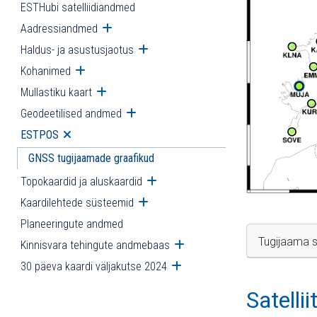
ESTHubi satelliidiandmed
Aadressiandmed
Ava alammenüü
Haldus- ja asustusjaotus
Ava alammenüü
Kohanimed
Ava alammenüü
Mullastiku kaart
Ava alammenüü
Geodeetilised andmed
Ava alammenüü
ESTPOS
Ava alammenüü
GNSS tugijaamade graafikud
Topokaardid ja aluskaardid
Ava alammenüü
Kaardilehtede süsteemid
Ava alammenüü
Planeeringute andmed
Tugijaama s
Kinnisvara tehingute andmebaas
Ava alammenüü
30 päeva kaardi väljakutse 2024
Ava alammenüü
Satelli