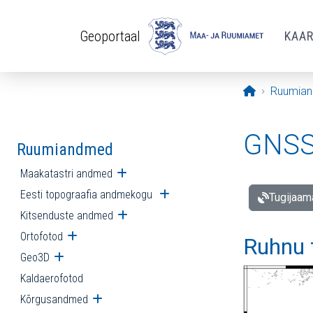
Liigu edasi põhisisu juurde
Geoportaal
KAA
Avaleht
Ruumia
GNSS 
Ruumiandmed
Maakatastri andmed
Ava alammenüü
Eesti topograafia andmekogu
Ava alammenüü
Tugijaam
Kitsenduste andmed
Ava alammenüü
Ortofotod
Ava alammenüü
Ruhnu 
Geo3D
Ava alammenüü
Kaldaerofotod
Kõrgusandmed
Ava alammenüü