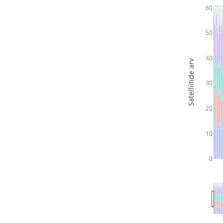
60
50
40
Satelliitide arv
30
20
10
0