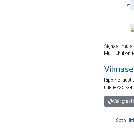
Signaali-müra 
Muul juhul on 
Viimase
Rippmenüüst s
uuenevad kord
Vali graaf
Satellii