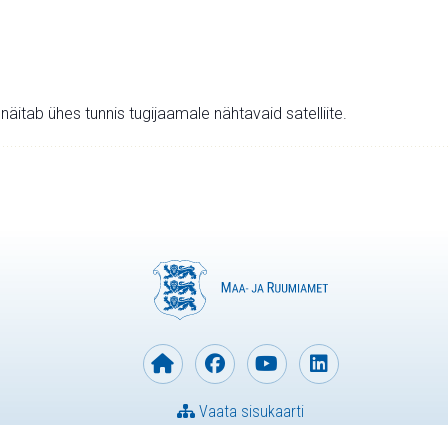
v näitab ühes tunnis tugijaamale nähtavaid satelliite.
Vaata sisukaarti