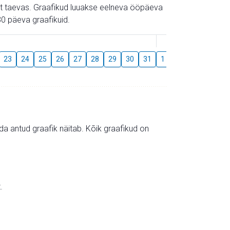
gust taevas. Graafikud luuakse eelneva ööpäeva
0 päeva graafikuid.
August
23
24
25
26
27
28
29
30
31
1
2
3
4
5
mida antud graafik näitab. Kõik graafikud on
.