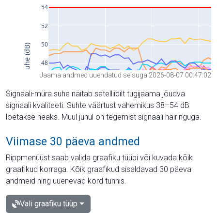
Jaama andmed uuendatud seisuga 2026-08-07 00:47:02
Signaali-müra suhe näitab satelliidilt tugijaama jõudva
signaali kvaliteeti. Suhte väärtust vahemikus 38–54 dB
loetakse heaks. Muul juhul on tegemist signaali häiringuga.
Viimase 30 päeva andmed
Rippmenüüst saab valida graafiku tüübi või kuvada kõik
graafikud korraga. Kõik graafikud sisaldavad 30 päeva
andmeid ning uuenevad kord tunnis.
Vali graafiku tüüp