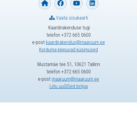
Vaata sisukaarti
Kaardirakenduse tugi
telefon +372 665 0600
e-post
kaardirakendus@maaruum.ee
Korduma kippuvad küsimused
Mustamäe tee 51, 10621 Tallinn
telefon +372 665 0600
e-post
maaruum@maaruum.ee
Liitu uuGISed listiga