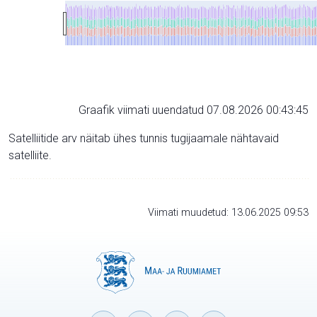
Graafik viimati uuendatud 07.08.2026 00:43:45
Satelliitide arv näitab ühes tunnis tugijaamale nähtavaid
satelliite.
Viimati muudetud: 13.06.2025 09:53