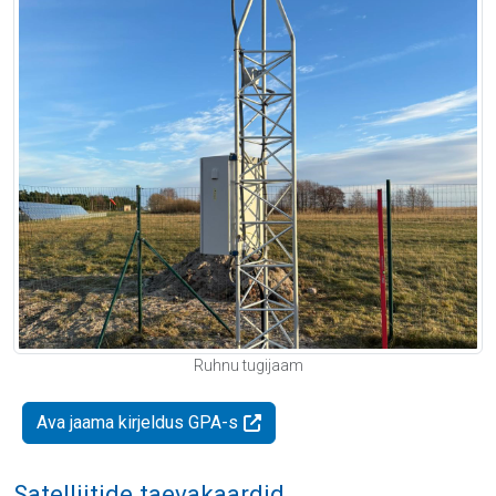
Ruhnu tugijaam
Ava jaama kirjeldus GPA-s
Satelliitide taevakaardid