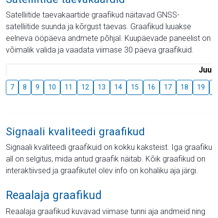
Satelliitide taevakaartide graafikud näitavad GNSS-
satelliitide suunda ja kõrgust taevas. Graafikud luuakse
eelneva ööpäeva andmete põhjal. Kuupäevade paneelist on
võimalik valida ja vaadata viimase 30 päeva graafikuid.
Juuli
7
8
9
10
11
12
13
14
15
16
17
18
19
2
Signaali kvaliteedi graafikud
Signaali kvaliteedi graafikuid on kokku kaksteist. Iga graafiku
all on selgitus, mida antud graafik näitab. Kõik graafikud on
interaktiivsed ja graafikutel olev info on kohaliku aja järgi.
Reaalaja graafikud
Reaalaja graafikud kuvavad viimase tunni aja andmeid ning