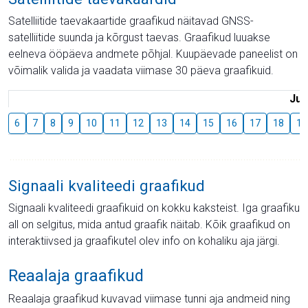
Satelliitide taevakaartide graafikud näitavad GNSS-
satelliitide suunda ja kõrgust taevas. Graafikud luuakse
eelneva ööpäeva andmete põhjal. Kuupäevade paneelist on
võimalik valida ja vaadata viimase 30 päeva graafikuid.
Juu
6
7
8
9
10
11
12
13
14
15
16
17
18
19
Signaali kvaliteedi graafikud
Signaali kvaliteedi graafikuid on kokku kaksteist. Iga graafiku
all on selgitus, mida antud graafik näitab. Kõik graafikud on
interaktiivsed ja graafikutel olev info on kohaliku aja järgi.
Reaalaja graafikud
Reaalaja graafikud kuvavad viimase tunni aja andmeid ning