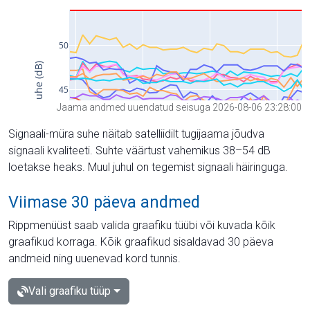
Jaama andmed uuendatud seisuga 2026-08-06 23:28:00
Signaali-müra suhe näitab satelliidilt tugijaama jõudva
signaali kvaliteeti. Suhte väärtust vahemikus 38–54 dB
loetakse heaks. Muul juhul on tegemist signaali häiringuga.
Viimase 30 päeva andmed
Rippmenüüst saab valida graafiku tüübi või kuvada kõik
graafikud korraga. Kõik graafikud sisaldavad 30 päeva
andmeid ning uuenevad kord tunnis.
Vali graafiku tüüp