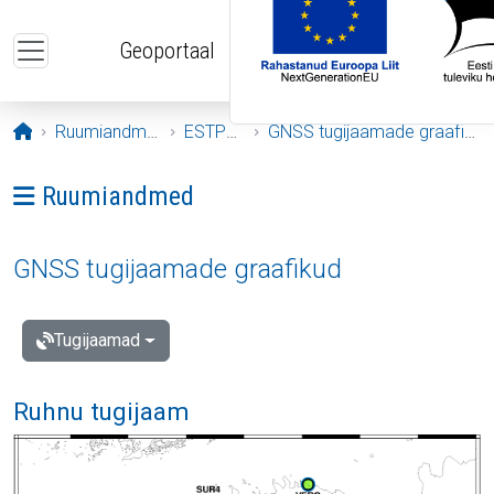
Liigu edasi põhisisu juurde
Geoportaal
Avaleht
Ruumiandmed
ESTPOS
GNSS tugijaamade graafikud
Ava menüü: Ruumiandmed
Ruumiandmed
GNSS tugijaamade graafikud
Tugijaamad
Ruhnu tugijaam