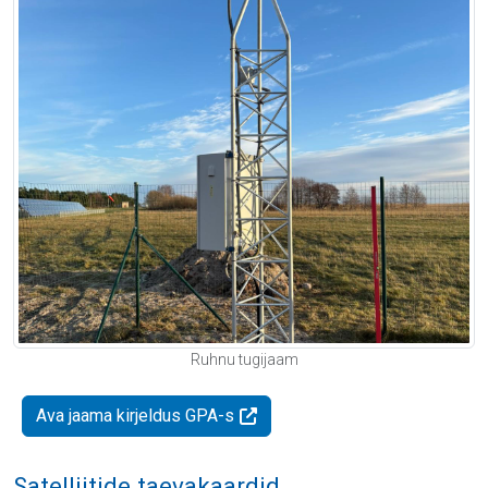
Ruhnu tugijaam
Ava jaama kirjeldus GPA-s
Satelliitide taevakaardid