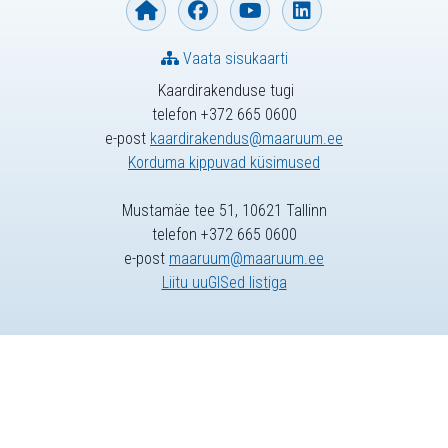
Vaata sisukaarti
Kaardirakenduse tugi
telefon +372 665 0600
e-post
kaardirakendus@maaruum.ee
Korduma kippuvad küsimused
Mustamäe tee 51, 10621 Tallinn
telefon +372 665 0600
e-post
maaruum@maaruum.ee
Liitu uuGISed listiga