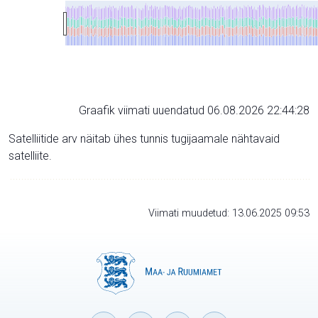
Graafik viimati uuendatud 06.08.2026 22:44:28
Satelliitide arv näitab ühes tunnis tugijaamale nähtavaid
satelliite.
Viimati muudetud: 13.06.2025 09:53