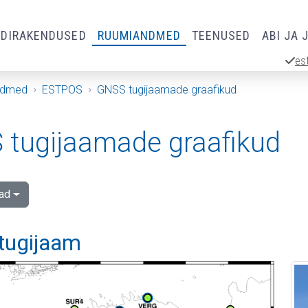
RDIRAKENDUSED
RUUMIANDMED
TEENUSED
ABI JA 
es
ndmed
ESTPOS
GNSS tugijaamade graafikud
tugijaamade graafikud
ad
tugijaam