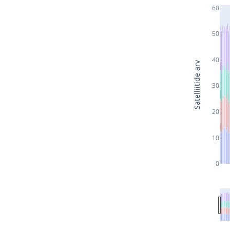
60
50
40
Satelliitide arv
30
20
10
0