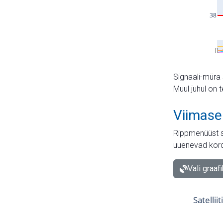
Signaali-müra 
Muul juhul on 
Viimase
Rippmenüüst s
uuenevad kord
Vali graaf
Satellii