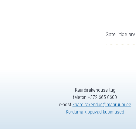
Satelliitide ar
Kaardirakenduse tugi
telefon +372 665 0600
e-post
kaardirakendus@maaruum.ee
Korduma kippuvad küsimused