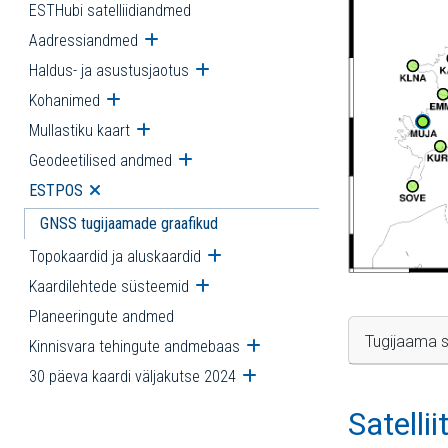
ESTHubi satelliidiandmed
Aadressiandmed
Ava alammenüü
Haldus- ja asustusjaotus
Ava alammenüü
Kohanimed
Ava alammenüü
Mullastiku kaart
Ava alammenüü
Geodeetilised andmed
Ava alammenüü
ESTPOS
Ava alammenüü
GNSS tugijaamade graafikud
Topokaardid ja aluskaardid
Ava alammenüü
Kaardilehtede süsteemid
Ava alammenüü
Planeeringute andmed
Tugijaama s
Kinnisvara tehingute andmebaas
Ava alammenüü
30 päeva kaardi väljakutse 2024
Ava alammenüü
Satelli