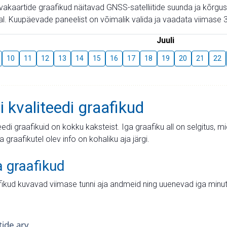
aevakaartide graafikud näitavad GNSS-satelliitide suunda ja kõr
l. Kuupäevade paneelist on võimalik valida ja vaadata viimase 3
Juuli
10
11
12
13
14
15
16
17
18
19
20
21
22
i kvaliteedi graafikud
teedi graafikuid on kokku kaksteist. Iga graafiku all on selgitus, 
ja graafikutel olev info on kohaliku aja järgi.
a graafikud
fikud kuvavad viimase tunni aja andmeid ning uuenevad iga minut