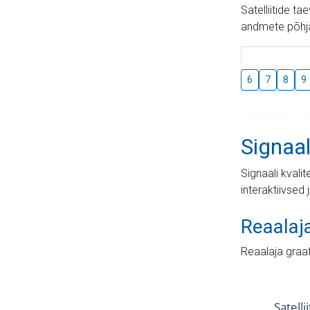
Satelliitide t
andmete põhja
6
7
8
9
Signaal
Signaali kvali
interaktiivsed 
Reaalaj
Reaalaja graa