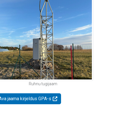
Ruhnu tugijaam
Ava jaama kirjeldus GPA-s