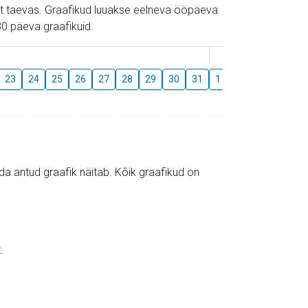
gust taevas. Graafikud luuakse eelneva ööpäeva
0 päeva graafikuid.
August
23
24
25
26
27
28
29
30
31
1
2
3
4
5
mida antud graafik näitab. Kõik graafikud on
.