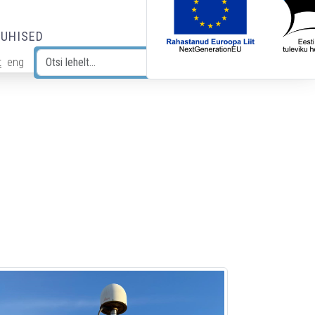
JUHISED
t
eng
Otsi