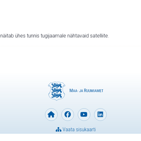
v näitab ühes tunnis tugijaamale nähtavaid satelliite.
Vaata sisukaarti