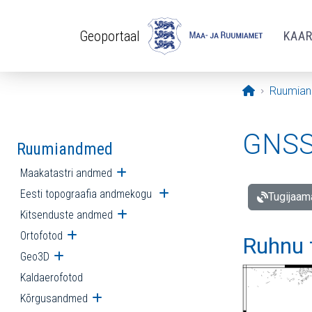
Liigu edasi põhisisu juurde
Geoportaal
KAA
Avaleht
Ruumia
GNSS 
Ruumiandmed
Maakatastri andmed
Ava alammenüü
Eesti topograafia andmekogu
Ava alammenüü
Tugijaam
Kitsenduste andmed
Ava alammenüü
Ortofotod
Ava alammenüü
Ruhnu 
Geo3D
Ava alammenüü
Kaldaerofotod
Kõrgusandmed
Ava alammenüü