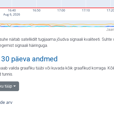
Jaam
suhe näitab satelliidilt tugijaama jõudva signaali kvaliteeti. Su
tegemist signaali häiringuga.
 30 päeva andmed
aab valida graafiku tüübi või kuvada kõik graafikud korraga. Kõ
 tunnis.
iku tüüp
tide arv