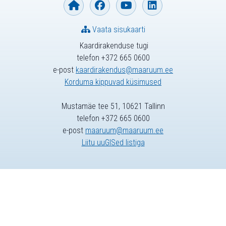
Vaata sisukaarti
Kaardirakenduse tugi
telefon +372 665 0600
e-post
kaardirakendus@maaruum.ee
Korduma kippuvad küsimused
Mustamäe tee 51, 10621 Tallinn
telefon +372 665 0600
e-post
maaruum@maaruum.ee
Liitu uuGISed listiga