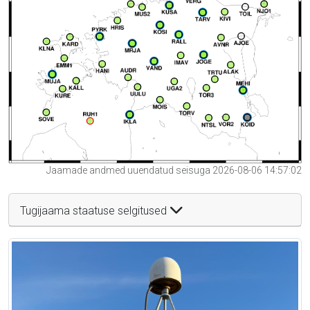
Jaamade andmed uuendatud seisuga 2026-08-06 14:57:02
Tugijaama staatuse selgitused