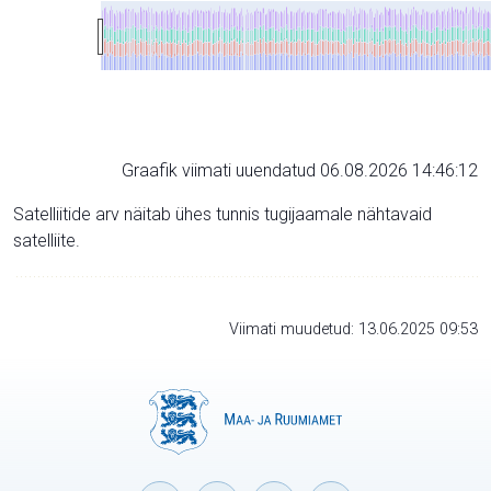
Graafik viimati uuendatud 06.08.2026 14:46:12
Satelliitide arv näitab ühes tunnis tugijaamale nähtavaid
satelliite.
Viimati muudetud: 13.06.2025 09:53