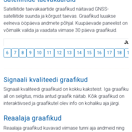
Satelliitide taevakaartide graafikud näitavad GNSS-
satelliitide suunda ja kõrgust taevas. Graafikud luuakse
eelneva ööpäeva andmete põhjal. Kuupäevade paneelist on
võimalik valida ja vaadata viimase 30 päeva graafikuid.
Juu
6
7
8
9
10
11
12
13
14
15
16
17
18
19
Signaali kvaliteedi graafikud
Signaali kvaliteedi graafikuid on kokku kaksteist. Iga graafiku
all on selgitus, mida antud graafik näitab. Kõik graafikud on
interaktiivsed ja graafikutel olev info on kohaliku aja järgi.
Reaalaja graafikud
Reaalaja graafikud kuvavad viimase tunni aja andmeid ning