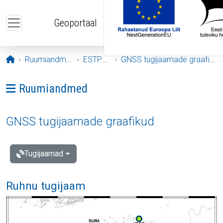
Liigu edasi põhisisu juurde
Geoportaal
Avaleht
Ruumiandmed
ESTPOS
GNSS tugijaamade graafikud
Ava menüü: Ruumiandmed
Ruumiandmed
GNSS tugijaamade graafikud
Tugijaamad
Ruhnu tugijaam