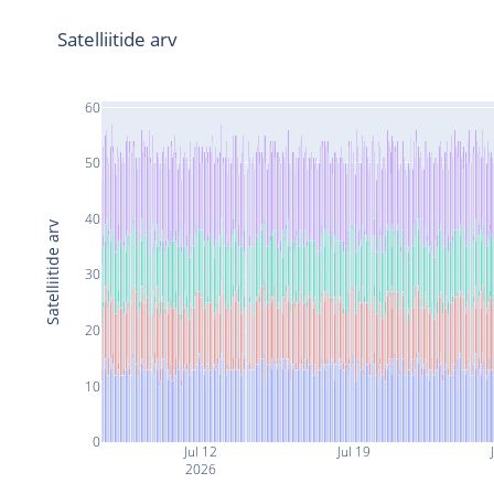
Satelliitide arv
60
50
40
Satelliitide arv
30
20
10
0
Jul 12
Jul 19
2026