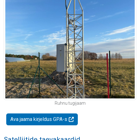
Ruhnu tugijaam
Ava jaama kirjeldus GPA-s
Satelliitide taevakaardid