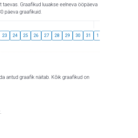
gust taevas. Graafikud luuakse eelneva ööpäeva
0 päeva graafikuid.
August
23
24
25
26
27
28
29
30
31
1
2
3
4
5
mida antud graafik näitab. Kõik graafikud on
.