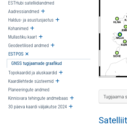
ESTHubi satelliidiandmed
Aadressiandmed
Ava alammenüü
Haldus- ja asustusjaotus
Ava alammenüü
Kohanimed
Ava alammenüü
Mullastiku kaart
Ava alammenüü
Geodeetilised andmed
Ava alammenüü
ESTPOS
Ava alammenüü
GNSS tugijaamade graafikud
Topokaardid ja aluskaardid
Ava alammenüü
Kaardilehtede süsteemid
Ava alammenüü
Planeeringute andmed
Tugijaama s
Kinnisvara tehingute andmebaas
Ava alammenüü
30 päeva kaardi väljakutse 2024
Ava alammenüü
Satelli