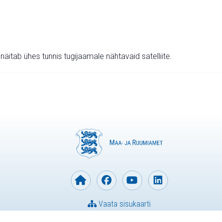
v näitab ühes tunnis tugijaamale nähtavaid satelliite.
Vaata sisukaarti