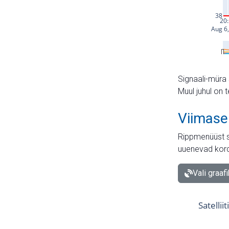
Signaali-müra 
Muul juhul on 
Viimase
Rippmenüüst s
uuenevad kord
Vali graaf
Satellii