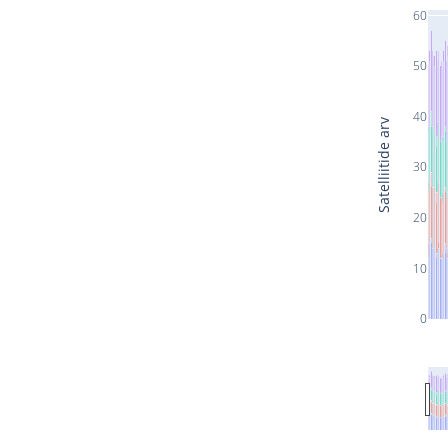
60
50
40
Satelliitide arv
30
20
10
0