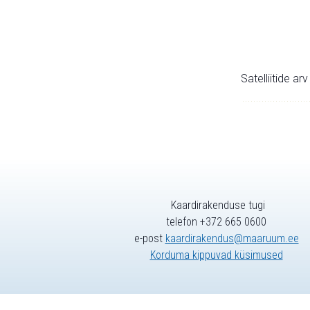
Satelliitide ar
Kaardirakenduse tugi
telefon +372 665 0600
e-post
kaardirakendus@maaruum.ee
Korduma kippuvad küsimused