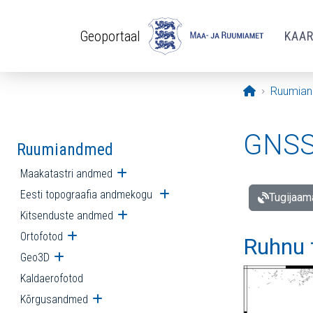
Liigu edasi põhisisu juurde
Geoportaal
KAA
Avaleht
Ruumia
GNSS 
Ruumiandmed
Maakatastri andmed
Ava alammenüü
Eesti topograafia andmekogu
Ava alammenüü
Tugijaam
Kitsenduste andmed
Ava alammenüü
Ortofotod
Ava alammenüü
Ruhnu 
Geo3D
Ava alammenüü
Kaldaerofotod
Kõrgusandmed
Ava alammenüü