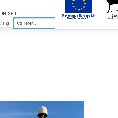
JUHISED
t
eng
Otsi