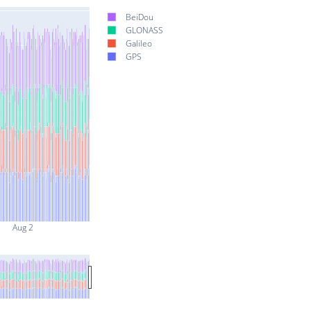
BeiDou
GLONASS
Galileo
GPS
Aug 2