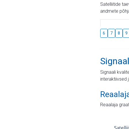
Satelliitide t
andmete põhja
6
7
8
9
Signaal
Signaali kvali
interaktiivsed 
Reaalaj
Reaalaja graa