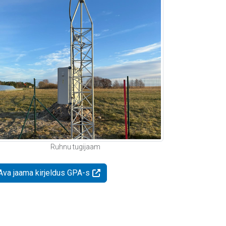
Ruhnu tugijaam
Ava jaama kirjeldus GPA-s