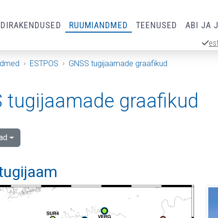
RDIRAKENDUSED
RUUMIANDMED
TEENUSED
ABI JA 
es
ndmed
ESTPOS
GNSS tugijaamade graafikud
tugijaamade graafikud
ad
tugijaam