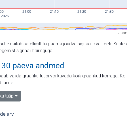
Jaam
suhe näitab satelliidilt tugijaama jõudva signaali kvaliteeti. Su
tegemist signaali häiringuga.
 30 päeva andmed
aab valida graafiku tüübi või kuvada kõik graafikud korraga. Kõ
 tunnis.
iku tüüp
tide arv