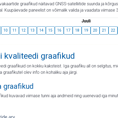
aevakaartide graafikud näitavad GNSS-satelliitide suunda ja kõr
l. Kuupäevade paneelist on võimalik valida ja vaadata viimase 3
Juuli
10
11
12
13
14
15
16
17
18
19
20
21
22
i kvaliteedi graafikud
teedi graafikuid on kokku kaksteist. Iga graafiku all on selgitus, 
ja graafikutel olev info on kohaliku aja järgi.
a graafikud
fikud kuvavad viimase tunni aja andmeid ning uuenevad iga minut