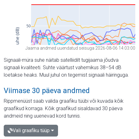
Jaama andmed uuendatud seisuga 2026-08-06 14:03:00
Signaali-müra suhe näitab satelliidilt tugijaama jõudva
signaali kvaliteeti. Suhte väärtust vahemikus 38–54 dB
loetakse heaks. Muul juhul on tegemist signaali häiringuga.
Viimase 30 päeva andmed
Rippmenüüst saab valida graafiku tüübi või kuvada kõik
graafikud korraga. Kõik graafikud sisaldavad 30 päeva
andmeid ning uuenevad kord tunnis.
Vali graafiku tüüp