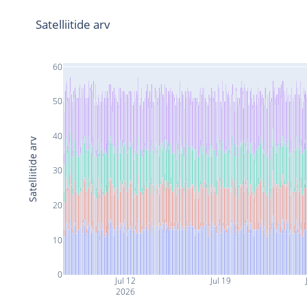
Satelliitide arv
60
50
40
Satelliitide arv
30
20
10
0
Jul 12
Jul 19
2026