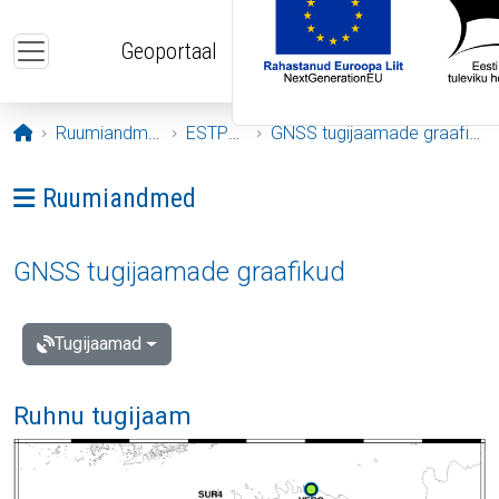
Liigu edasi põhisisu juurde
Geoportaal
Avaleht
Ruumiandmed
ESTPOS
GNSS tugijaamade graafikud
Ava menüü: Ruumiandmed
Ruumiandmed
GNSS tugijaamade graafikud
Tugijaamad
Ruhnu tugijaam