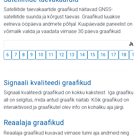
Satelliitide taevakaartide graafikud näitavad GNSS-
satelliitide suunda ja kõrgust taevas. Graafikud luuakse
eelneva ööpäeva andmete põhjal. Kuupäevade paneelist on
võimalik valida ja vaadata viimase 30 päeva graafikuid.
Juu
6
7
8
9
10
11
12
13
14
15
16
17
18
19
Signaali kvaliteedi graafikud
Signaali kvaliteedi graafikuid on kokku kaksteist. Iga graafiku
all on selgitus, mida antud graafik näitab. Kõik graafikud on
interaktiivsed ja graafikutel olev info on kohaliku aja järgi.
Reaalaja graafikud
Reaalaja graafikud kuvavad viimase tunni aja andmeid ning