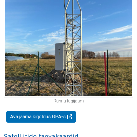
Ruhnu tugijaam
Ava jaama kirjeldus GPA-s
Satelliitide taevakaardid