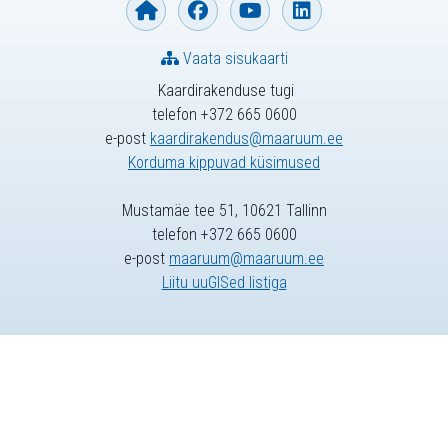
Vaata sisukaarti
Kaardirakenduse tugi
telefon +372 665 0600
e-post
kaardirakendus@maaruum.ee
Korduma kippuvad küsimused
Mustamäe tee 51, 10621 Tallinn
telefon +372 665 0600
e-post
maaruum@maaruum.ee
Liitu uuGISed listiga