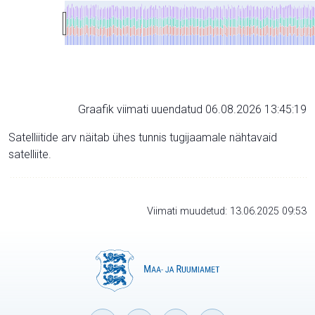
Graafik viimati uuendatud 06.08.2026 13:45:19
Satelliitide arv näitab ühes tunnis tugijaamale nähtavaid
satelliite.
Viimati muudetud: 13.06.2025 09:53