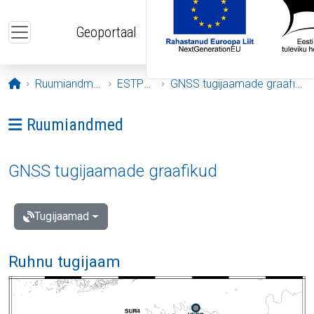
Liigu edasi põhisisu juurde
Geoportaal
Avaleht
Ruumiandmed
ESTPOS
GNSS tugijaamade graafikud
Ava menüü: Ruumiandmed
Ruumiandmed
GNSS tugijaamade graafikud
Tugijaamad
Ruhnu tugijaam