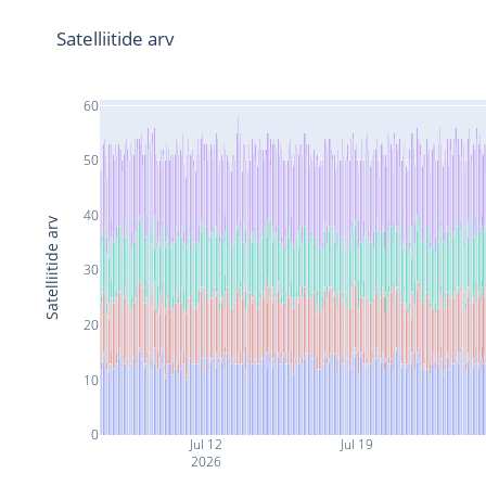
Satelliitide arv
60
50
40
Satelliitide arv
30
20
10
0
Jul 12
Jul 19
2026