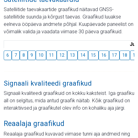
Satelliitide taevakaartide graafikud näitavad GNSS-
satelliitide suunda ja kõrgust taevas. Graafikud luuakse
eelneva ööpäeva andmete põhjal. Kuupäevade paneelist on
võimalik valida ja vaadata viimase 30 päeva graafikuid.
Juu
6
7
8
9
10
11
12
13
14
15
16
17
18
19
Signaali kvaliteedi graafikud
Signaali kvaliteedi graafikuid on kokku kaksteist. Iga graafiku
all on selgitus, mida antud graafik näitab. Kõik graafikud on
interaktiivsed ja graafikutel olev info on kohaliku aja järgi.
Reaalaja graafikud
Reaalaja graafikud kuvavad viimase tunni aja andmeid ning