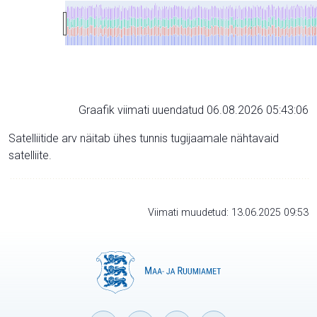
Graafik viimati uuendatud 06.08.2026 05:43:06
Satelliitide arv näitab ühes tunnis tugijaamale nähtavaid
satelliite.
Viimati muudetud: 13.06.2025 09:53