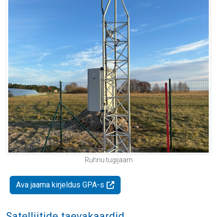
Ruhnu tugijaam
Ava jaama kirjeldus GPA-s
Satelliitide taevakaardid