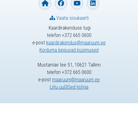
Vaata sisukaarti
Kaardirakenduse tugi
telefon +372 665 0600
e-post
kaardirakendus@maaruum.ee
Korduma kippuvad küsimused
Mustamäe tee 51, 10621 Tallinn
telefon +372 665 0600
e-post
maaruum@maaruum.ee
Liitu uuGISed listiga