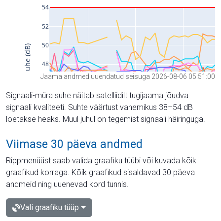
Jaama andmed uuendatud seisuga 2026-08-06 05:51:00
Signaali-müra suhe näitab satelliidilt tugijaama jõudva
signaali kvaliteeti. Suhte väärtust vahemikus 38–54 dB
loetakse heaks. Muul juhul on tegemist signaali häiringuga.
Viimase 30 päeva andmed
Rippmenüüst saab valida graafiku tüübi või kuvada kõik
graafikud korraga. Kõik graafikud sisaldavad 30 päeva
andmeid ning uuenevad kord tunnis.
Vali graafiku tüüp