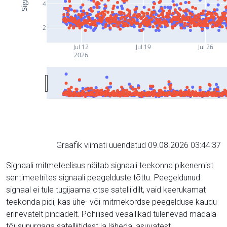
4
2
Jul 12
Jul 19
Jul 26
2026
Graafik viimati uuendatud 09.08.2026 03:44:37
Signaali mitmeteelisus näitab signaali teekonna pikenemist
sentimeetrites signaali peegelduste tõttu. Peegeldunud
signaal ei tule tugijaama otse satelliidilt, vaid keerukamat
teekonda pidi, kas ühe- või mitmekordse peegelduse kaudu
erinevatelt pindadelt. Põhilised veaallikad tulenevad madala
tõusunurgaga satelliitidest ja lähedal asuvatest