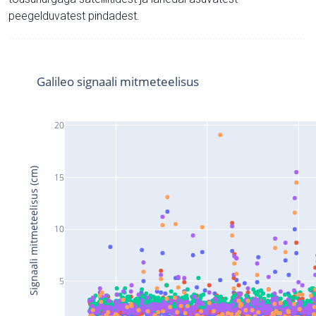
peegelduvatest pindadest.
Galileo signaali mitmeteelisus
20
Signaali mitmeteelisus (cm)
15
10
5