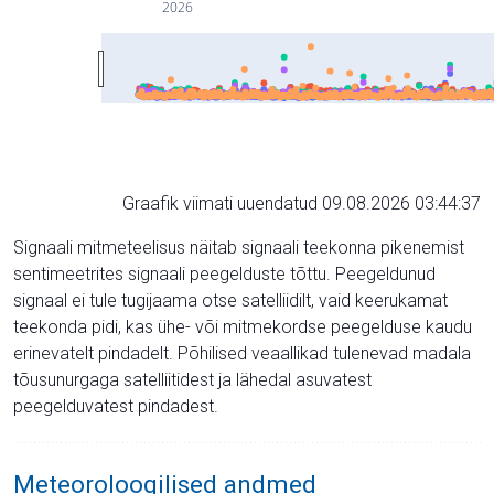
2026
Graafik viimati uuendatud 09.08.2026 03:44:37
Signaali mitmeteelisus näitab signaali teekonna pikenemist
sentimeetrites signaali peegelduste tõttu. Peegeldunud
signaal ei tule tugijaama otse satelliidilt, vaid keerukamat
teekonda pidi, kas ühe- või mitmekordse peegelduse kaudu
erinevatelt pindadelt. Põhilised veaallikad tulenevad madala
tõusunurgaga satelliitidest ja lähedal asuvatest
peegelduvatest pindadest.
Meteoroloogilised andmed