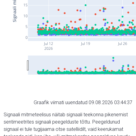
15
10
5
0
Jul 12
Jul 19
Jul 26
2026
Graafik viimati uuendatud 09.08.2026 03:44:37
Signaali mitmeteelisus näitab signaali teekonna pikenemist
sentimeetrites signaali peegelduste tõttu. Peegeldunud
signaal ei tule tugijaama otse satelliidilt, vaid keerukamat