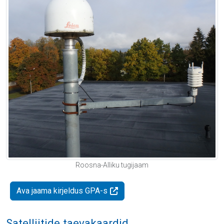
Roosna-Alliku tugijaam
Ava jaama kirjeldus GPA-s
Satelliitide taevakaardid