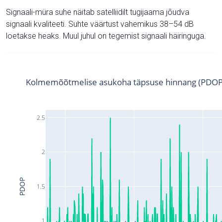
Signaali-müra suhe näitab satelliidilt tugijaama jõudva
signaali kvaliteeti. Suhte väärtust vahemikus 38–54 dB
loetakse heaks. Muul juhul on tegemist signaali häiringuga.
Kolmemõõtmelise asukoha täpsuse hinnang (PDOP
2.5
2
PDOP
1.5
1