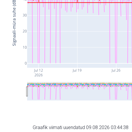
Signaali-müra suhe (dB)
30
20
10
0
Jul 12
Jul 19
Jul 26
2026
Graafik viimati uuendatud 09.08.2026 03:44:38