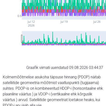
0.5
Jul 12
Jul 19
Jul 26
2026
Graafik viimati uuendatud 09.08.2026 03:44:37
Kolmemõõtmelise asukoha täpsuse hinnang (PDOP) näitab
satelliitide geomeetria mõõtmist vaatluspunkti (tugijaama)
suhtes. PDOP-is on kombineeritud HDOP-i (horisontaalne ehk
plaaniline väärtus ) ja VDOP-i (vertikaalne ehk kõrguslik
väärtus ) arvud. Satelliitide geomeetriat loetakse heaks, kui
PDOP-i arv jääb alla viie.