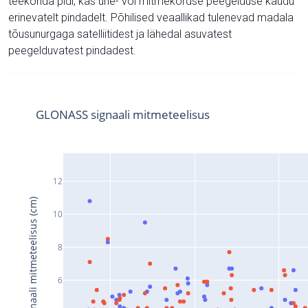
teekonda pidi, kas ühe- või mitmekordse peegelduse kaudu
erinevatelt pindadelt. Põhilised veaallikad tulenevad madala
tõusunurgaga satelliitidest ja lähedal asuvatest
peegelduvatest pindadest.
GLONASS signaali mitmeteelisus
12
Signaali mitmeteelisus (cm)
10
8
6