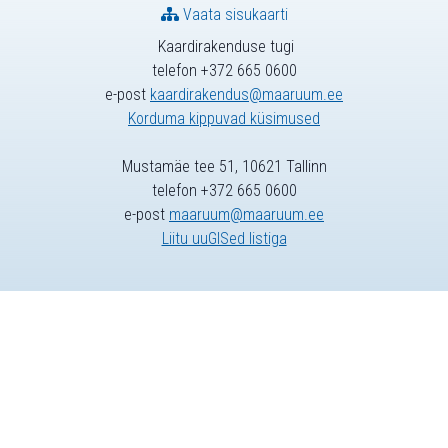
Vaata sisukaarti
Kaardirakenduse tugi
telefon +372 665 0600
e-post
kaardirakendus@maaruum.ee
Korduma kippuvad küsimused
Mustamäe tee 51, 10621 Tallinn
telefon +372 665 0600
e-post
maaruum@maaruum.ee
Liitu uuGISed listiga