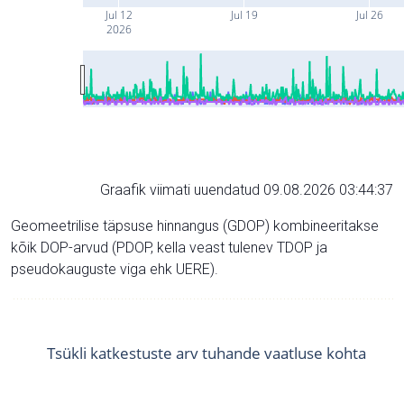
Jul 12
Jul 19
Jul 26
2026
Graafik viimati uuendatud 09.08.2026 03:44:37
Geomeetrilise täpsuse hinnangus (GDOP) kombineeritakse
kõik DOP-arvud (PDOP, kella veast tulenev TDOP ja
pseudokauguste viga ehk UERE).
Tsükli katkestuste arv tuhande vaatluse kohta