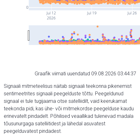
0
Jul 12
Jul 19
Jul 26
2026
Graafik viimati uuendatud 09.08.2026 03:44:37
Signaali mitmeteelisus näitab signaali teekonna pikenemist
sentimeetrites signaali peegelduste tõttu. Peegeldunud
signaal ei tule tugijaama otse satelliidilt, vaid keerukamat
teekonda pidi, kas ühe- või mitmekordse peegelduse kaudu
erinevatelt pindadelt. Põhilised veaallikad tulenevad madala
tõusunurgaga satelliitidest ja lähedal asuvatest
peegelduvatest pindadest.