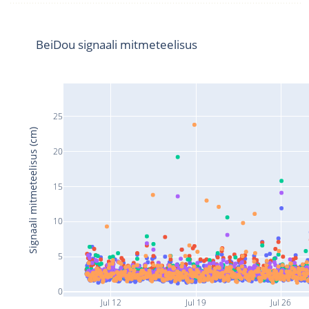
BeiDou signaali mitmeteelisus
25
Signaali mitmeteelisus (cm)
20
15
10
5
0
Jul 12
Jul 19
Jul 26