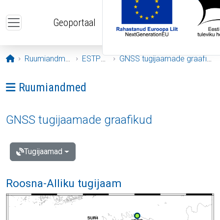
Liigu edasi põhisisu juurde
Geoportaal
Avaleht
Ruumiandmed
ESTPOS
GNSS tugijaamade graafikud
Ava menüü: Ruumiandmed
Ruumiandmed
GNSS tugijaamade graafikud
Tugijaamad
Roosna-Alliku tugijaam