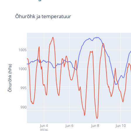
Õhurõhk ja temperatuur
1005
Õhurõhk (hPa)
1000
995
990
Jun 4
Jun 6
Jun 8
Jun 10
2026