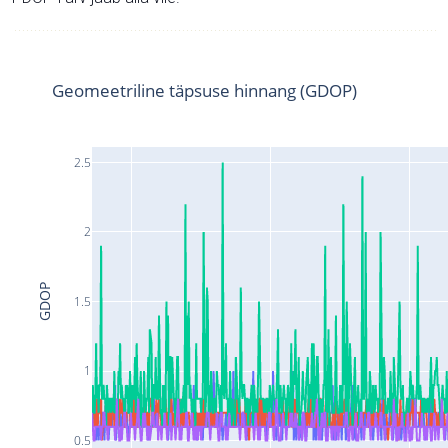
Geomeetriline täpsuse hinnang (GDOP)
2.5
2
GDOP
1.5
1
0.5