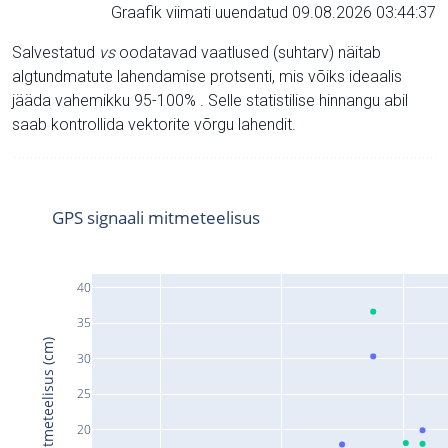
Graafik viimati uuendatud 09.08.2026 03:44:37
Salvestatud
vs
oodatavad vaatlused (suhtarv) näitab
algtundmatute lahendamise protsenti, mis võiks ideaalis
jääda vahemikku 95-100% . Selle statistilise hinnangu abil
saab kontrollida vektorite võrgu lahendit.
GPS signaali mitmeteelisus
40
35
Signaali mitmeteelisus (cm)
30
25
20