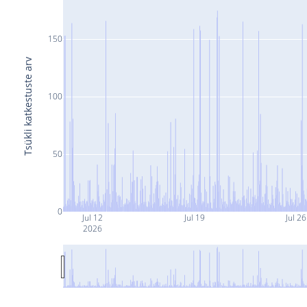
150
Tsükli katkestuste arv
100
50
0
Jul 12
Jul 19
Jul 26
2026