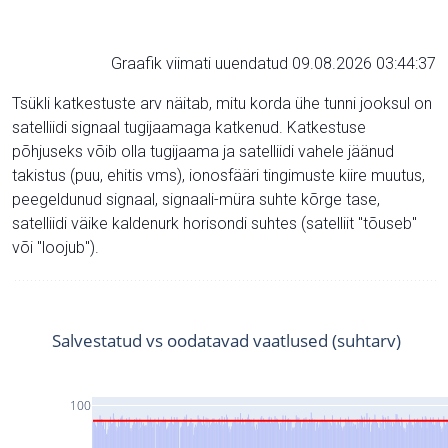
Graafik viimati uuendatud 09.08.2026 03:44:37
Tsükli katkestuste arv näitab, mitu korda ühe tunni jooksul on
satelliidi signaal tugijaamaga katkenud. Katkestuse
põhjuseks võib olla tugijaama ja satelliidi vahele jäänud
takistus (puu, ehitis vms), ionosfääri tingimuste kiire muutus,
peegeldunud signaal, signaali-müra suhte kõrge tase,
satelliidi väike kaldenurk horisondi suhtes (satelliit "tõuseb"
või "loojub").
Salvestatud vs oodatavad vaatlused (suhtarv)
100