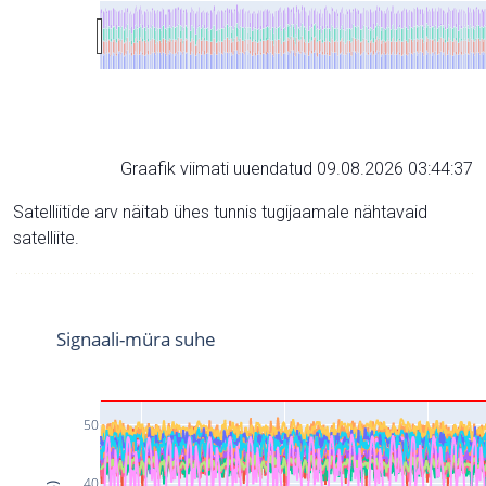
Graafik viimati uuendatud 09.08.2026 03:44:37
Satelliitide arv näitab ühes tunnis tugijaamale nähtavaid
satelliite.
Signaali-müra suhe
50
40