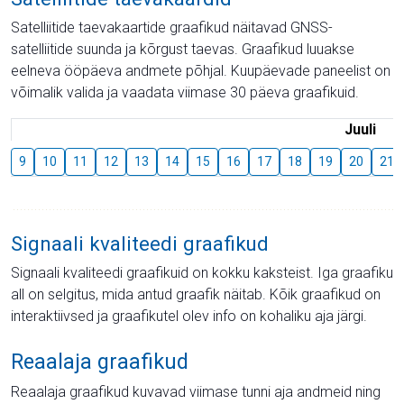
Satelliitide taevakaartide graafikud näitavad GNSS-
satelliitide suunda ja kõrgust taevas. Graafikud luuakse
eelneva ööpäeva andmete põhjal. Kuupäevade paneelist on
võimalik valida ja vaadata viimase 30 päeva graafikuid.
Juuli
9
10
11
12
13
14
15
16
17
18
19
20
21
Signaali kvaliteedi graafikud
Signaali kvaliteedi graafikuid on kokku kaksteist. Iga graafiku
all on selgitus, mida antud graafik näitab. Kõik graafikud on
interaktiivsed ja graafikutel olev info on kohaliku aja järgi.
Reaalaja graafikud
Reaalaja graafikud kuvavad viimase tunni aja andmeid ning