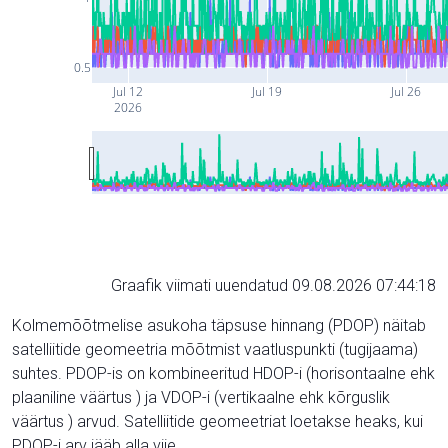
0.5
Jul 12
Jul 19
Jul 26
2026
Graafik viimati uuendatud 09.08.2026 07:44:18
Kolmemõõtmelise asukoha täpsuse hinnang (PDOP) näitab
satelliitide geomeetria mõõtmist vaatluspunkti (tugijaama)
suhtes. PDOP-is on kombineeritud HDOP-i (horisontaalne ehk
plaaniline väärtus ) ja VDOP-i (vertikaalne ehk kõrguslik
väärtus ) arvud. Satelliitide geomeetriat loetakse heaks, kui
PDOP-i arv jääb alla viie.