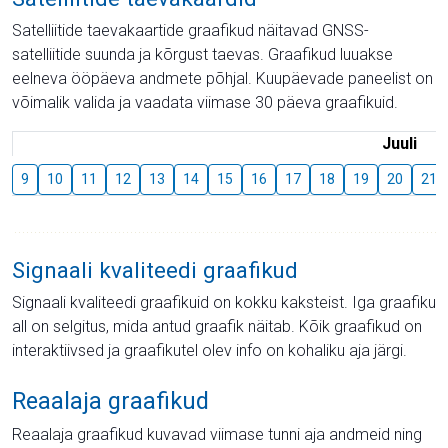
Satelliitide taevakaartide graafikud näitavad GNSS-
satelliitide suunda ja kõrgust taevas. Graafikud luuakse
eelneva ööpäeva andmete põhjal. Kuupäevade paneelist on
võimalik valida ja vaadata viimase 30 päeva graafikuid.
Juuli
9
10
11
12
13
14
15
16
17
18
19
20
21
Signaali kvaliteedi graafikud
Signaali kvaliteedi graafikuid on kokku kaksteist. Iga graafiku
all on selgitus, mida antud graafik näitab. Kõik graafikud on
interaktiivsed ja graafikutel olev info on kohaliku aja järgi.
Reaalaja graafikud
Reaalaja graafikud kuvavad viimase tunni aja andmeid ning