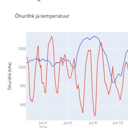
Õhurõhk ja temperatuur
1005
Õhurõhk (hPa)
1000
995
990
Jun 4
Jun 6
Jun 8
Jun 10
2026