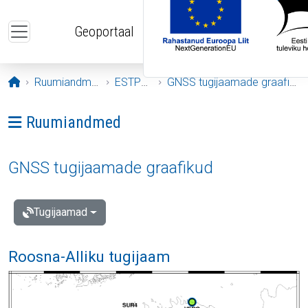
Liigu edasi põhisisu juurde
Geoportaal
Avaleht
Ruumiandmed
ESTPOS
GNSS tugijaamade graafikud
Ava menüü: Ruumiandmed
Ruumiandmed
GNSS tugijaamade graafikud
Tugijaamad
Roosna-Alliku tugijaam