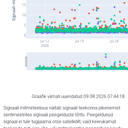
15
10
5
0
Jul 12
Jul 19
Jul 26
2026
Graafik viimati uuendatud 09.08.2026 07:44:18
Signaali mitmeteelisus näitab signaali teekonna pikenemist
sentimeetrites signaali peegelduste tõttu. Peegeldunud
signaal ei tule tugijaama otse satelliidilt, vaid keerukamat