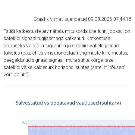
Graafik viimati uuendatud 09.08.2026 07:44:18
Tsükli katkestuste arv näitab, mitu korda ühe tunni jooksul on
satelliidi signaal tugijaamaga katkenud. Katkestuse
põhjuseks võib olla tugijaama ja satelliidi vahele jäänud
takistus (puu, ehitis vms), ionosfääri tingimuste kiire muutus,
peegeldunud signaal, signaali-müra suhte kõrge tase,
satelliidi väike kaldenurk horisondi suhtes (satelliit "tõuseb"
või "loojub").
Salvestatud vs oodatavad vaatlused (suhtarv)
100