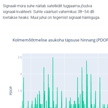
Signaali-müra suhe näitab satelliidilt tugijaama jõudva
signaali kvaliteeti. Suhte väärtust vahemikus 38–54 dB
loetakse heaks. Muul juhul on tegemist signaali häiringuga.
Kolmemõõtmelise asukoha täpsuse hinnang (PDOP
2.5
2
PDOP
1.5
1