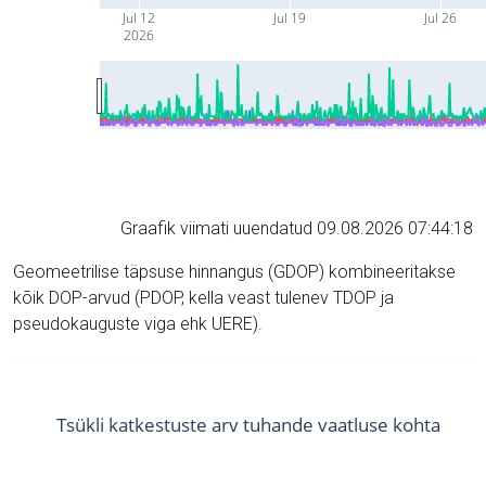
Jul 12
Jul 19
Jul 26
2026
Graafik viimati uuendatud 09.08.2026 07:44:18
Geomeetrilise täpsuse hinnangus (GDOP) kombineeritakse
kõik DOP-arvud (PDOP, kella veast tulenev TDOP ja
pseudokauguste viga ehk UERE).
Tsükli katkestuste arv tuhande vaatluse kohta