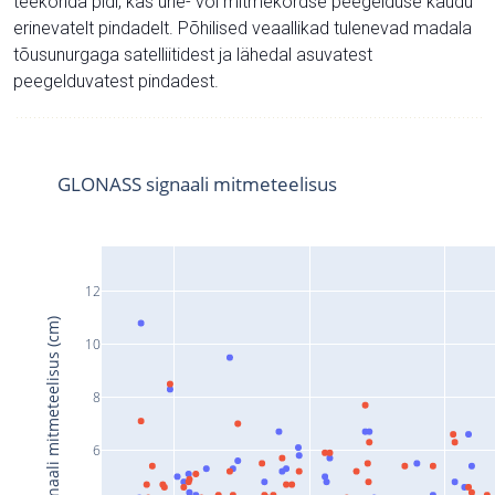
teekonda pidi, kas ühe- või mitmekordse peegelduse kaudu
erinevatelt pindadelt. Põhilised veaallikad tulenevad madala
tõusunurgaga satelliitidest ja lähedal asuvatest
peegelduvatest pindadest.
GLONASS signaali mitmeteelisus
12
Signaali mitmeteelisus (cm)
10
8
6