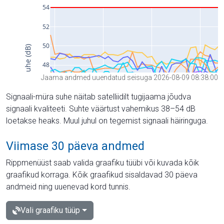
Jaama andmed uuendatud seisuga 2026-08-09 08:38:00
Signaali-müra suhe näitab satelliidilt tugijaama jõudva
signaali kvaliteeti. Suhte väärtust vahemikus 38–54 dB
loetakse heaks. Muul juhul on tegemist signaali häiringuga.
Viimase 30 päeva andmed
Rippmenüüst saab valida graafiku tüübi või kuvada kõik
graafikud korraga. Kõik graafikud sisaldavad 30 päeva
andmeid ning uuenevad kord tunnis.
Vali graafiku tüüp