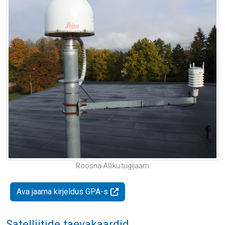
Roosna-Alliku tugijaam
Ava jaama kirjeldus GPA-s
Satelliitide taevakaardid