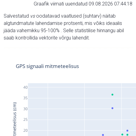
Graafik viimati uuendatud 09.08.2026 07:44:18
Salvestatud
vs
oodatavad vaatlused (suhtarv) näitab
algtundmatute lahendamise protsenti, mis võiks ideaalis
jääda vahemikku 95-100% . Selle statistilise hinnangu abil
saab kontrollida vektorite võrgu lahendit.
GPS signaali mitmeteelisus
40
35
Signaali mitmeteelisus (cm)
30
25
20