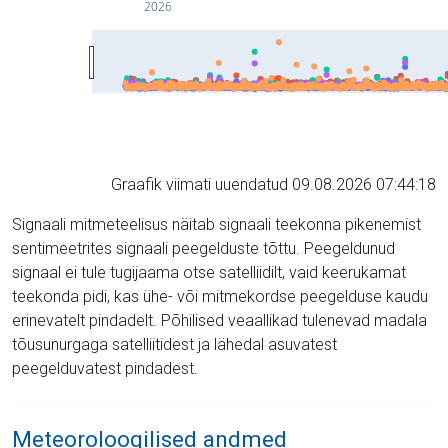
2026
Graafik viimati uuendatud 09.08.2026 07:44:18
Signaali mitmeteelisus näitab signaali teekonna pikenemist
sentimeetrites signaali peegelduste tõttu. Peegeldunud
signaal ei tule tugijaama otse satelliidilt, vaid keerukamat
teekonda pidi, kas ühe- või mitmekordse peegelduse kaudu
erinevatelt pindadelt. Põhilised veaallikad tulenevad madala
tõusunurgaga satelliitidest ja lähedal asuvatest
peegelduvatest pindadest.
Meteoroloogilised andmed