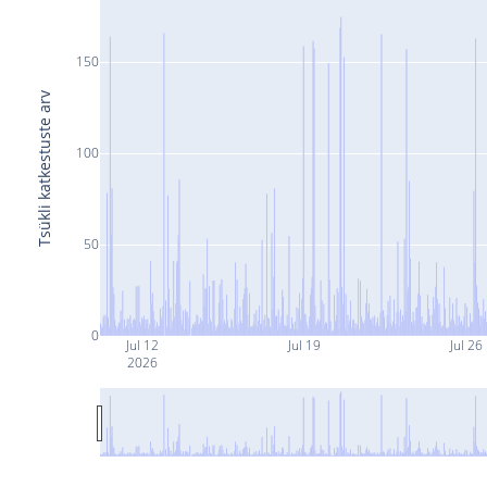
150
Tsükli katkestuste arv
100
50
0
Jul 12
Jul 19
Jul 26
2026