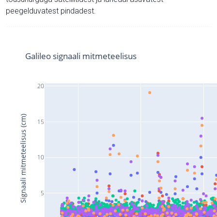
peegelduvatest pindadest.
Galileo signaali mitmeteelisus
20
Signaali mitmeteelisus (cm)
15
10
5