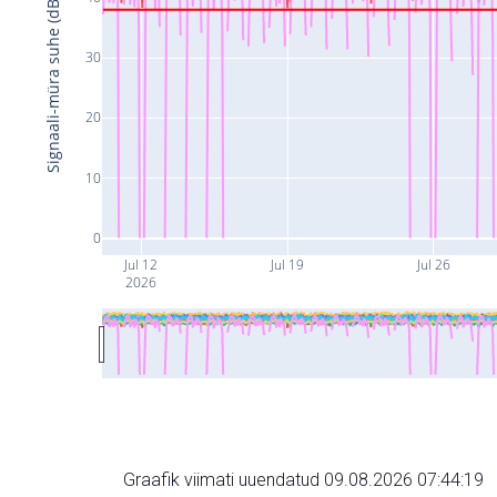
Signaali-müra suhe (dB)
30
20
10
0
Jul 12
Jul 19
Jul 26
2026
Graafik viimati uuendatud 09.08.2026 07:44:19