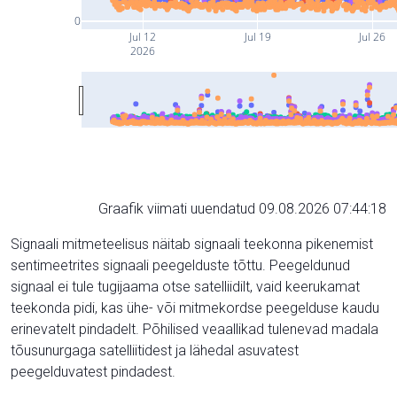
0
Jul 12
Jul 19
Jul 26
2026
Graafik viimati uuendatud 09.08.2026 07:44:18
Signaali mitmeteelisus näitab signaali teekonna pikenemist
sentimeetrites signaali peegelduste tõttu. Peegeldunud
signaal ei tule tugijaama otse satelliidilt, vaid keerukamat
teekonda pidi, kas ühe- või mitmekordse peegelduse kaudu
erinevatelt pindadelt. Põhilised veaallikad tulenevad madala
tõusunurgaga satelliitidest ja lähedal asuvatest
peegelduvatest pindadest.