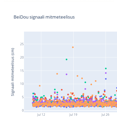
BeiDou signaali mitmeteelisus
25
Signaali mitmeteelisus (cm)
20
15
10
5
0
Jul 12
Jul 19
Jul 26