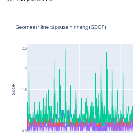
Geomeetriline täpsuse hinnang (GDOP)
2.5
2
GDOP
1.5
1
0.5