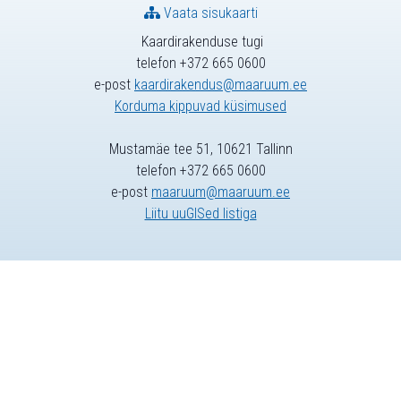
Vaata sisukaarti
Kaardirakenduse tugi
telefon +372 665 0600
e-post
kaardirakendus@maaruum.ee
Korduma kippuvad küsimused
Mustamäe tee 51, 10621 Tallinn
telefon +372 665 0600
e-post
maaruum@maaruum.ee
Liitu uuGISed listiga