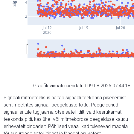
4
2
Jul 12
Jul 19
Jul 26
2026
Graafik viimati uuendatud 09.08.2026 07:44:18
Signaali mitmeteelisus näitab signaali teekonna pikenemist
sentimeetrites signaali peegelduste tõttu. Peegeldunud
signaal ei tule tugijaama otse satelliidilt, vaid keerukamat
teekonda pidi, kas ühe- või mitmekordse peegelduse kaudu
erinevatelt pindadelt. Põhilised veaallikad tulenevad madala
tõusunurgaga satelliitidest ja lähedal asuvatest