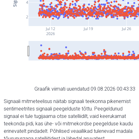
4
2
Jul 12
Jul 19
Jul 26
2026
Graafik viimati uuendatud 09.08.2026 00:43:33
Signaali mitmeteelisus näitab signaali teekonna pikenemist
sentimeetrites signaali peegelduste tõttu. Peegeldunud
signaal ei tule tugijaama otse satelliidilt, vaid keerukamat
teekonda pidi, kas ühe- või mitmekordse peegelduse kaudu
erinevatelt pindadelt. Põhilised veaallikad tulenevad madala
tõusunurgaga satelliitidest ja lähedal asuvatest