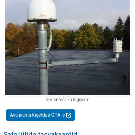
Roosna-Alliku tugijaam
Ava jaama kirjeldus GPA-s
Satelliitide taevakaardid