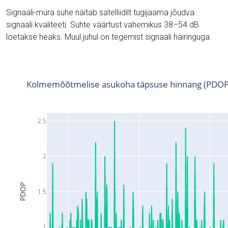
Signaali-müra suhe näitab satelliidilt tugijaama jõudva
signaali kvaliteeti. Suhte väärtust vahemikus 38–54 dB
loetakse heaks. Muul juhul on tegemist signaali häiringuga.
Kolmemõõtmelise asukoha täpsuse hinnang (PDOP
2.5
2
PDOP
1.5
1