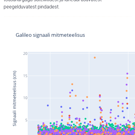
peegelduvatest pindadest.
Galileo signaali mitmeteelisus
20
Signaali mitmeteelisus (cm)
15
10
5