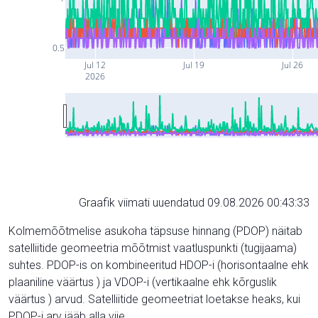
0.5
Jul 12
Jul 19
Jul 26
2026
Graafik viimati uuendatud 09.08.2026 00:43:33
Kolmemõõtmelise asukoha täpsuse hinnang (PDOP) näitab
satelliitide geomeetria mõõtmist vaatluspunkti (tugijaama)
suhtes. PDOP-is on kombineeritud HDOP-i (horisontaalne ehk
plaaniline väärtus ) ja VDOP-i (vertikaalne ehk kõrguslik
väärtus ) arvud. Satelliitide geomeetriat loetakse heaks, kui
PDOP-i arv jääb alla viie.