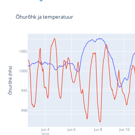
Õhurõhk ja temperatuur
1005
Õhurõhk (hPa)
1000
995
990
Jun 4
Jun 6
Jun 8
Jun 10
2026