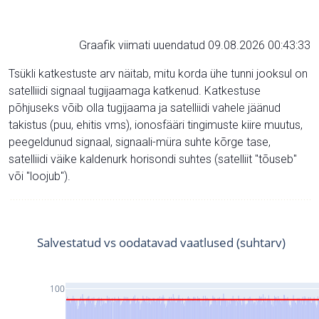
Graafik viimati uuendatud 09.08.2026 00:43:33
Tsükli katkestuste arv näitab, mitu korda ühe tunni jooksul on
satelliidi signaal tugijaamaga katkenud. Katkestuse
põhjuseks võib olla tugijaama ja satelliidi vahele jäänud
takistus (puu, ehitis vms), ionosfääri tingimuste kiire muutus,
peegeldunud signaal, signaali-müra suhte kõrge tase,
satelliidi väike kaldenurk horisondi suhtes (satelliit "tõuseb"
või "loojub").
Salvestatud vs oodatavad vaatlused (suhtarv)
100