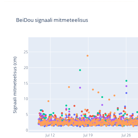
BeiDou signaali mitmeteelisus
25
Signaali mitmeteelisus (cm)
20
15
10
5
0
Jul 12
Jul 19
Jul 26