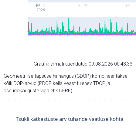
Jul 12
Jul 19
Jul 26
2026
Graafik viimati uuendatud 09.08.2026 00:43:33
Geomeetrilise täpsuse hinnangus (GDOP) kombineeritakse
kõik DOP-arvud (PDOP, kella veast tulenev TDOP ja
pseudokauguste viga ehk UERE).
Tsükli katkestuste arv tuhande vaatluse kohta