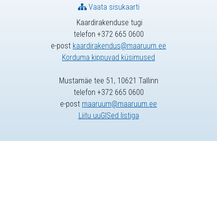
Vaata sisukaarti
Kaardirakenduse tugi
telefon +372 665 0600
e-post
kaardirakendus@maaruum.ee
Korduma kippuvad küsimused
Mustamäe tee 51, 10621 Tallinn
telefon +372 665 0600
e-post
maaruum@maaruum.ee
Liitu uuGISed listiga