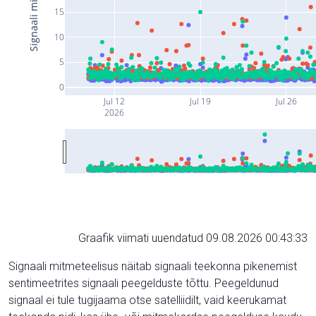
15
10
5
0
Jul 12
Jul 19
Jul 26
2026
Graafik viimati uuendatud 09.08.2026 00:43:33
Signaali mitmeteelisus näitab signaali teekonna pikenemist
sentimeetrites signaali peegelduste tõttu. Peegeldunud
signaal ei tule tugijaama otse satelliidilt, vaid keerukamat