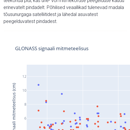
teekonda pidi, kas ühe- või mitmekordse peegelduse kaudu
erinevatelt pindadelt. Põhilised veaallikad tulenevad madala
tõusunurgaga satelliitidest ja lähedal asuvatest
peegelduvatest pindadest.
GLONASS signaali mitmeteelisus
12
Signaali mitmeteelisus (cm)
10
8
6