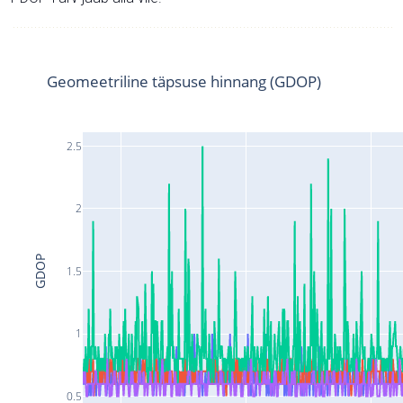
Geomeetriline täpsuse hinnang (GDOP)
2.5
2
GDOP
1.5
1
0.5