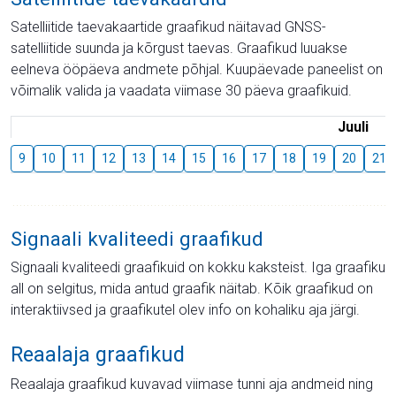
Satelliitide taevakaartide graafikud näitavad GNSS-
satelliitide suunda ja kõrgust taevas. Graafikud luuakse
eelneva ööpäeva andmete põhjal. Kuupäevade paneelist on
võimalik valida ja vaadata viimase 30 päeva graafikuid.
Juuli
9
10
11
12
13
14
15
16
17
18
19
20
21
Signaali kvaliteedi graafikud
Signaali kvaliteedi graafikuid on kokku kaksteist. Iga graafiku
all on selgitus, mida antud graafik näitab. Kõik graafikud on
interaktiivsed ja graafikutel olev info on kohaliku aja järgi.
Reaalaja graafikud
Reaalaja graafikud kuvavad viimase tunni aja andmeid ning