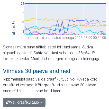
Jaama andmed uuendatud seisuga 2026-08-09 00:54:05
Signaali-müra suhe näitab satelliidilt tugijaama jõudva
signaali kvaliteeti. Suhte väärtust vahemikus 38–54 dB
loetakse heaks. Muul juhul on tegemist signaali häiringuga.
Viimase 30 päeva andmed
Rippmenüüst saab valida graafiku tüübi või kuvada kõik
graafikud korraga. Kõik graafikud sisaldavad 30 päeva
andmeid ning uuenevad kord tunnis.
Vali graafiku tüüp