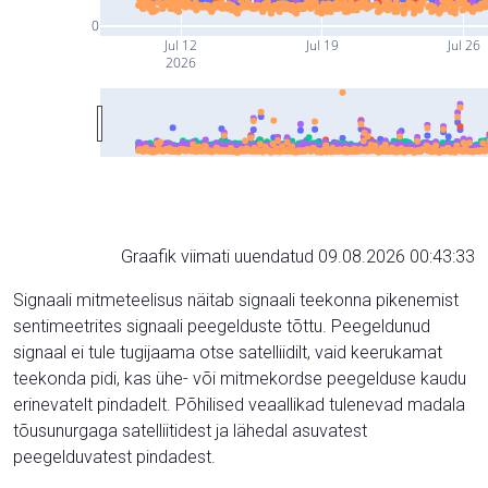
0
Jul 12
Jul 19
Jul 26
2026
Graafik viimati uuendatud 09.08.2026 00:43:33
Signaali mitmeteelisus näitab signaali teekonna pikenemist
sentimeetrites signaali peegelduste tõttu. Peegeldunud
signaal ei tule tugijaama otse satelliidilt, vaid keerukamat
teekonda pidi, kas ühe- või mitmekordse peegelduse kaudu
erinevatelt pindadelt. Põhilised veaallikad tulenevad madala
tõusunurgaga satelliitidest ja lähedal asuvatest
peegelduvatest pindadest.