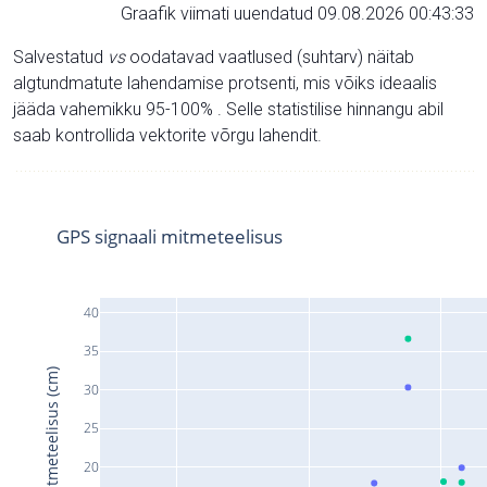
Graafik viimati uuendatud 09.08.2026 00:43:33
Salvestatud
vs
oodatavad vaatlused (suhtarv) näitab
algtundmatute lahendamise protsenti, mis võiks ideaalis
jääda vahemikku 95-100% . Selle statistilise hinnangu abil
saab kontrollida vektorite võrgu lahendit.
GPS signaali mitmeteelisus
40
35
Signaali mitmeteelisus (cm)
30
25
20