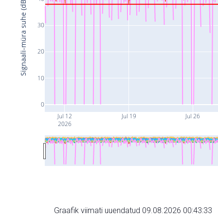
Signaali-müra suhe (dB)
30
20
10
0
Jul 12
Jul 19
Jul 26
2026
Graafik viimati uuendatud 09.08.2026 00:43:33