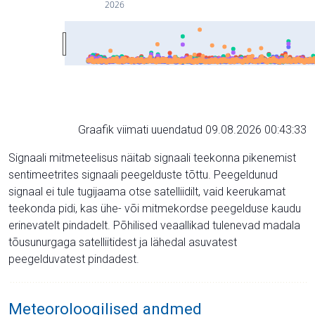
2026
Graafik viimati uuendatud 09.08.2026 00:43:33
Signaali mitmeteelisus näitab signaali teekonna pikenemist
sentimeetrites signaali peegelduste tõttu. Peegeldunud
signaal ei tule tugijaama otse satelliidilt, vaid keerukamat
teekonda pidi, kas ühe- või mitmekordse peegelduse kaudu
erinevatelt pindadelt. Põhilised veaallikad tulenevad madala
tõusunurgaga satelliitidest ja lähedal asuvatest
peegelduvatest pindadest.
Meteoroloogilised andmed