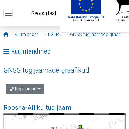
Liigu edasi põhisisu juurde
Geoportaal
Avaleht
Ruumiandmed
ESTPOS
GNSS tugijaamade graafikud
Ava menüü: Ruumiandmed
Ruumiandmed
GNSS tugijaamade graafikud
Tugijaamad
Roosna-Alliku tugijaam