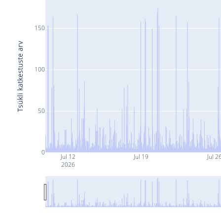
150
Tsükli katkestuste arv
100
50
0
Jul 12
Jul 19
Jul 2
2026