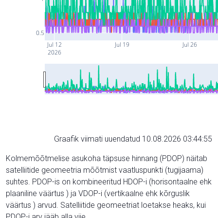
0.5
Jul 12
Jul 19
Jul 26
2026
Graafik viimati uuendatud 10.08.2026 03:44:55
Kolmemõõtmelise asukoha täpsuse hinnang (PDOP) näitab
satelliitide geomeetria mõõtmist vaatluspunkti (tugijaama)
suhtes. PDOP-is on kombineeritud HDOP-i (horisontaalne ehk
plaaniline väärtus ) ja VDOP-i (vertikaalne ehk kõrguslik
väärtus ) arvud. Satelliitide geomeetriat loetakse heaks, kui
PDOP-i arv jääb alla viie.