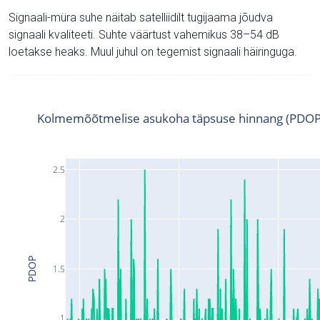
Signaali-müra suhe näitab satelliidilt tugijaama jõudva
signaali kvaliteeti. Suhte väärtust vahemikus 38–54 dB
loetakse heaks. Muul juhul on tegemist signaali häiringuga.
Kolmemõõtmelise asukoha täpsuse hinnang (PDOP
2.5
2
PDOP
1.5
1