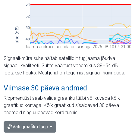
Jaama andmed uuendatud seisuga 2026-08-10 04:31:00
Signaali-müra suhe näitab satelliidilt tugijaama jõudva
signaali kvaliteeti. Suhte väärtust vahemikus 38–54 dB
loetakse heaks. Muul juhul on tegemist signaali häiringuga.
Viimase 30 päeva andmed
Rippmenüüst saab valida graafiku tüübi või kuvada kõik
graafikud korraga. Kõik graafikud sisaldavad 30 päeva
andmeid ning uuenevad kord tunnis.
Vali graafiku tüüp