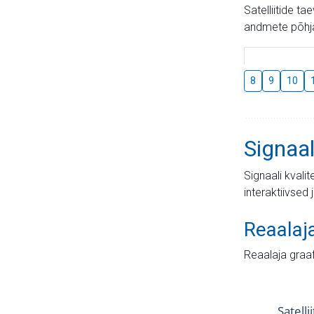
Satelliitide t
andmete põhja
8
9
10
Signaal
Signaali kvali
interaktiivsed 
Reaalaj
Reaalaja graa