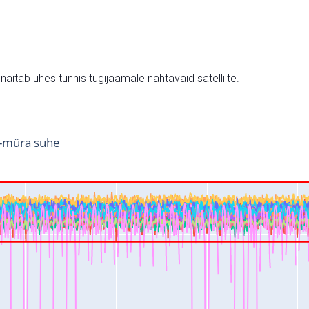
v näitab ühes tunnis tugijaamale nähtavaid satelliite.
i-müra suhe