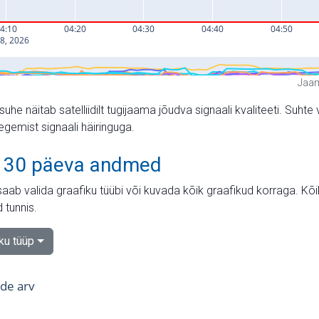
Jaam
suhe näitab satelliidilt tugijaama jõudva signaali kvaliteeti. Su
tegemist signaali häiringuga.
 30 päeva andmed
aab valida graafiku tüübi või kuvada kõik graafikud korraga. Kõ
 tunnis.
iku tüüp
tide arv