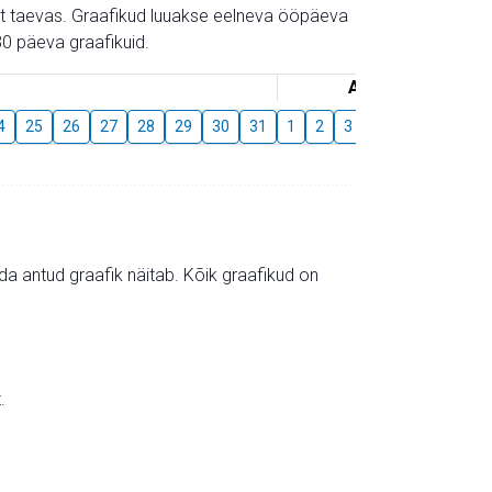
gust taevas. Graafikud luuakse eelneva ööpäeva
0 päeva graafikuid.
August
4
25
26
27
28
29
30
31
1
2
3
4
5
6
7
mida antud graafik näitab. Kõik graafikud on
.