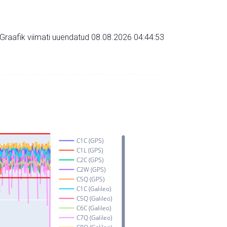
Graafik viimati uuendatud 08.08.2026 04:44:53
C1C (GPS)
C1L (GPS)
C2C (GPS)
C2W (GPS)
C5Q (GPS)
C1C (Galileo)
C5Q (Galileo)
C6C (Galileo)
C7Q (Galileo)