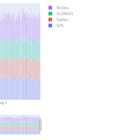
BeiDou
GLONASS
Galileo
GPS
ug 2