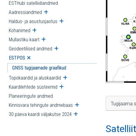
ESTHubi satelliidiandmed
Aadressiandmed
Ava alammenüü
Haldus- ja asustusjaotus
Ava alammenüü
Kohanimed
Ava alammenüü
Mullastiku kaart
Ava alammenüü
Geodeetilised andmed
Ava alammenüü
ESTPOS
Ava alammenüü
GNSS tugijaamade graafikud
Topokaardid ja aluskaardid
Ava alammenüü
Kaardilehtede süsteemid
Ava alammenüü
Planeeringute andmed
Tugijaama s
Kinnisvara tehingute andmebaas
Ava alammenüü
30 päeva kaardi väljakutse 2024
Ava alammenüü
Satelli