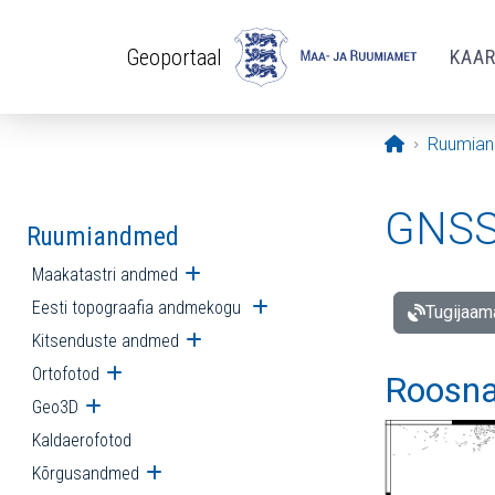
Liigu edasi põhisisu juurde
Geoportaal
KAA
Avaleht
Ruumia
GNSS 
Ruumiandmed
Maakatastri andmed
Ava alammenüü
Eesti topograafia andmekogu
Ava alammenüü
Tugijaam
Kitsenduste andmed
Ava alammenüü
Ortofotod
Ava alammenüü
Roosna
Geo3D
Ava alammenüü
Kaldaerofotod
Kõrgusandmed
Ava alammenüü