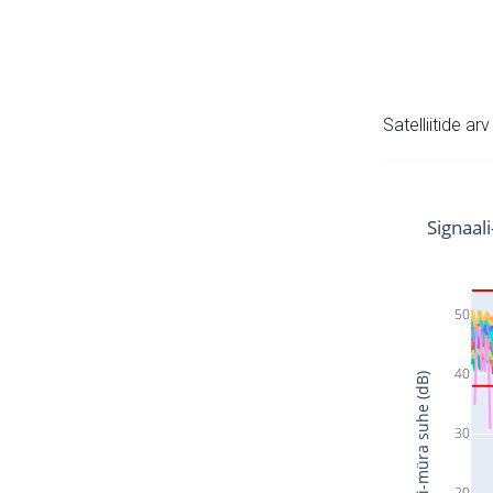
Satelliitide ar
Signaal
50
40
Signaali-müra suhe (dB)
30
20