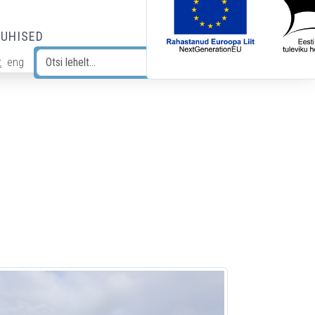
JUHISED
t
eng
Otsi