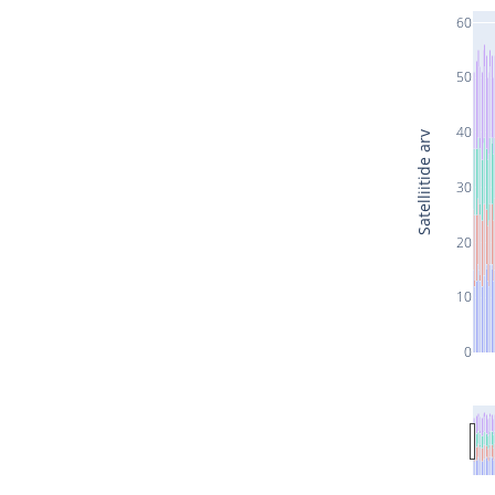
60
50
40
Satelliitide arv
30
20
10
0