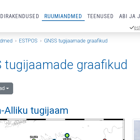
RDIRAKENDUSED
RUUMIANDMED
TEENUSED
ABI JA 
es
ndmed
ESTPOS
GNSS tugijaamade graafikud
tugijaamade graafikud
ad
-Alliku tugijaam