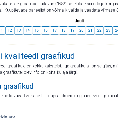
aevakaartide graafikud näitavad GNSS-satelliitide suunda ja kõr
l. Kuupäevade paneelist on võimalik valida ja vaadata viimase 3
Juuli
11
12
13
14
15
16
17
18
19
20
21
22
23
2
i kvaliteedi graafikud
teedi graafikuid on kokku kaksteist. Iga graafiku all on selgitus, 
ja graafikutel olev info on kohaliku aja järgi.
a graafikud
fikud kuvavad viimase tunni aja andmeid ning uuenevad iga minut