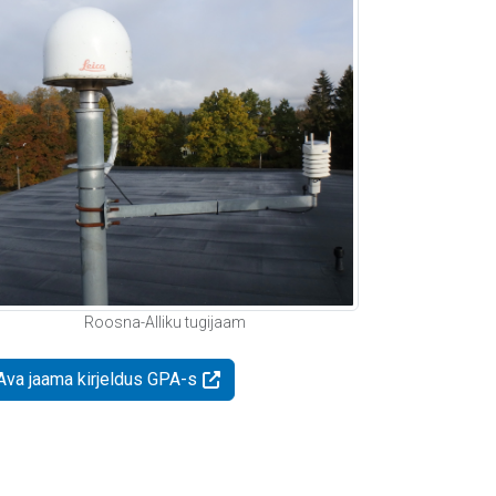
Roosna-Alliku tugijaam
Ava jaama kirjeldus GPA-s