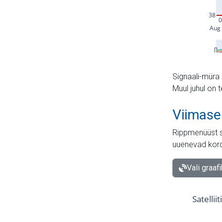
Signaali-müra 
Muul juhul on 
Viimase
Rippmenüüst s
uuenevad kord
Vali graaf
Satellii