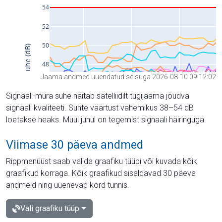
Jaama andmed uuendatud seisuga 2026-08-10 09:12:02
Signaali-müra suhe näitab satelliidilt tugijaama jõudva
signaali kvaliteeti. Suhte väärtust vahemikus 38–54 dB
loetakse heaks. Muul juhul on tegemist signaali häiringuga.
Viimase 30 päeva andmed
Rippmenüüst saab valida graafiku tüübi või kuvada kõik
graafikud korraga. Kõik graafikud sisaldavad 30 päeva
andmeid ning uuenevad kord tunnis.
Vali graafiku tüüp