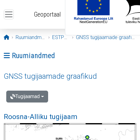
Liigu edasi põhisisu juurde
Geoportaal
Avaleht
Ruumiandmed
ESTPOS
GNSS tugijaamade graafikud
Ava menüü: Ruumiandmed
Ruumiandmed
GNSS tugijaamade graafikud
Tugijaamad
Roosna-Alliku tugijaam