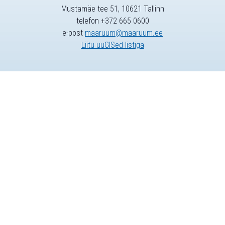
Mustamäe tee 51, 10621 Tallinn
telefon +372 665 0600
e-post
maaruum@maaruum.ee
Liitu uuGISed listiga