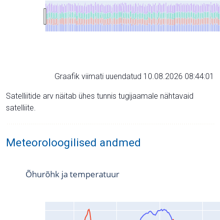
Graafik viimati uuendatud 10.08.2026 08:44:01
Satelliitide arv näitab ühes tunnis tugijaamale nähtavaid
satelliite.
Meteoroloogilised andmed
Õhurõhk ja temperatuur