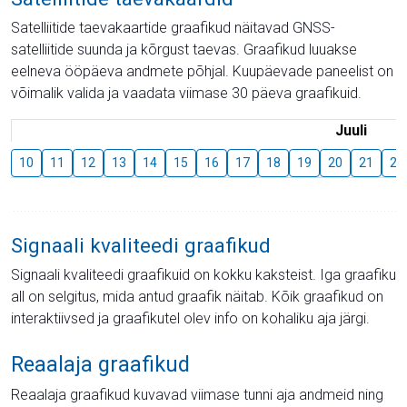
Satelliitide taevakaartide graafikud näitavad GNSS-
satelliitide suunda ja kõrgust taevas. Graafikud luuakse
eelneva ööpäeva andmete põhjal. Kuupäevade paneelist on
võimalik valida ja vaadata viimase 30 päeva graafikuid.
Juuli
10
11
12
13
14
15
16
17
18
19
20
21
22
Signaali kvaliteedi graafikud
Signaali kvaliteedi graafikuid on kokku kaksteist. Iga graafiku
all on selgitus, mida antud graafik näitab. Kõik graafikud on
interaktiivsed ja graafikutel olev info on kohaliku aja järgi.
Reaalaja graafikud
Reaalaja graafikud kuvavad viimase tunni aja andmeid ning