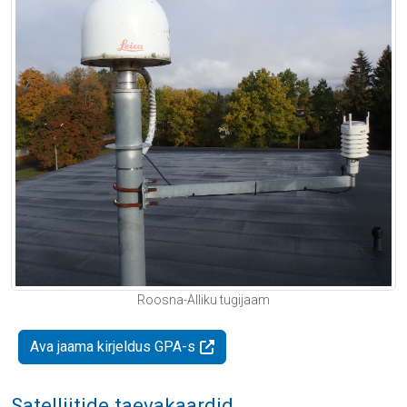
Roosna-Alliku tugijaam
Ava jaama kirjeldus GPA-s
Satelliitide taevakaardid