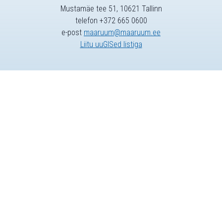
Mustamäe tee 51, 10621 Tallinn
telefon +372 665 0600
e-post
maaruum@maaruum.ee
Liitu uuGISed listiga