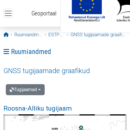
Liigu edasi põhisisu juurde
Geoportaal
Avaleht
Ruumiandmed
ESTPOS
GNSS tugijaamade graafikud
Ava menüü: Ruumiandmed
Ruumiandmed
GNSS tugijaamade graafikud
Tugijaamad
Roosna-Alliku tugijaam