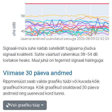
Jaama andmed uuendatud seisuga 2026-08-09 02:42:03
Signaali-müra suhe näitab satelliidilt tugijaama jõudva
signaali kvaliteeti. Suhte väärtust vahemikus 38–54 dB
loetakse heaks. Muul juhul on tegemist signaali häiringuga.
Viimase 30 päeva andmed
Rippmenüüst saab valida graafiku tüübi või kuvada kõik
graafikud korraga. Kõik graafikud sisaldavad 30 päeva
andmeid ning uuenevad kord tunnis.
Vali graafiku tüüp