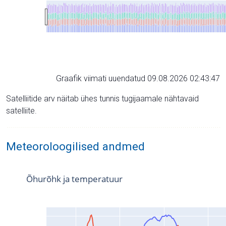
Graafik viimati uuendatud 09.08.2026 02:43:47
Satelliitide arv näitab ühes tunnis tugijaamale nähtavaid
satelliite.
Meteoroloogilised andmed
Õhurõhk ja temperatuur