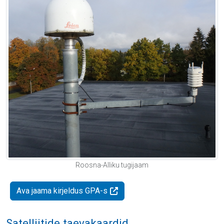
Roosna-Alliku tugijaam
Ava jaama kirjeldus GPA-s
Satelliitide taevakaardid