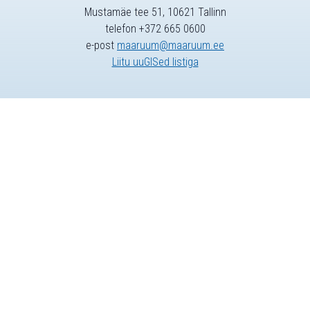
Mustamäe tee 51, 10621 Tallinn
telefon +372 665 0600
e-post
maaruum@maaruum.ee
Liitu uuGISed listiga