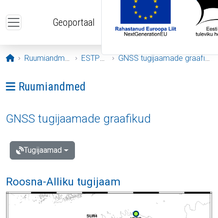
Liigu edasi põhisisu juurde
Geoportaal
Avaleht
Ruumiandmed
ESTPOS
GNSS tugijaamade graafikud
Ava menüü: Ruumiandmed
Ruumiandmed
GNSS tugijaamade graafikud
Tugijaamad
Roosna-Alliku tugijaam