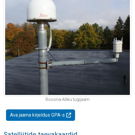
Roosna-Alliku tugijaam
Ava jaama kirjeldus GPA-s
Satelliitide taevakaardid