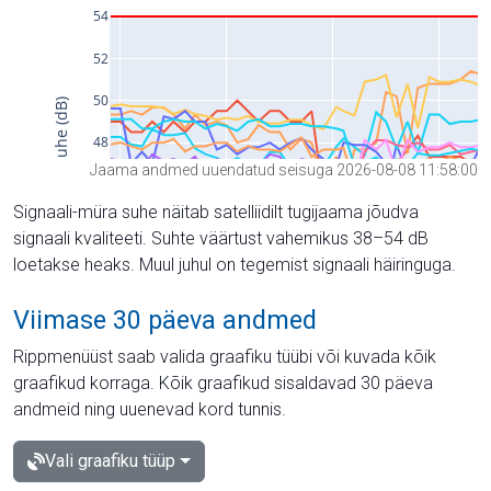
Jaama andmed uuendatud seisuga 2026-08-08 11:58:00
Signaali-müra suhe näitab satelliidilt tugijaama jõudva
signaali kvaliteeti. Suhte väärtust vahemikus 38–54 dB
loetakse heaks. Muul juhul on tegemist signaali häiringuga.
Viimase 30 päeva andmed
Rippmenüüst saab valida graafiku tüübi või kuvada kõik
graafikud korraga. Kõik graafikud sisaldavad 30 päeva
andmeid ning uuenevad kord tunnis.
Vali graafiku tüüp