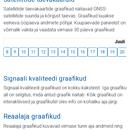
Satelliitide taevakaartide graafikud näitavad GNSS-
satelliitide suunda ja kõrgust taevas. Graafikud luuakse
eelneva ööpäeva andmete põhjal. Kuupäevade paneelist on
võimalik valida ja vaadata viimase 30 päeva graafikuid.
Juuli
8
9
10
11
12
13
14
15
16
17
18
19
20
Signaali kvaliteedi graafikud
Signaali kvaliteedi graafikuid on kokku kaksteist. Iga graafiku
all on selgitus, mida antud graafik näitab. Kõik graafikud on
interaktiivsed ja graafikutel olev info on kohaliku aja järgi.
Reaalaja graafikud
Reaalaja graafikud kuvavad viimase tunni aja andmeid ning