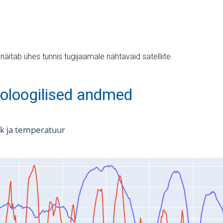
v näitab ühes tunnis tugijaamale nähtavaid satelliite.
oloogilised andmed
k ja temperatuur