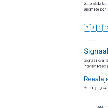
Satelliitide t
andmete põhja
7
8
9
1
Signaal
Signaali kvali
interaktiivsed 
Reaalaj
Reaalaja graa