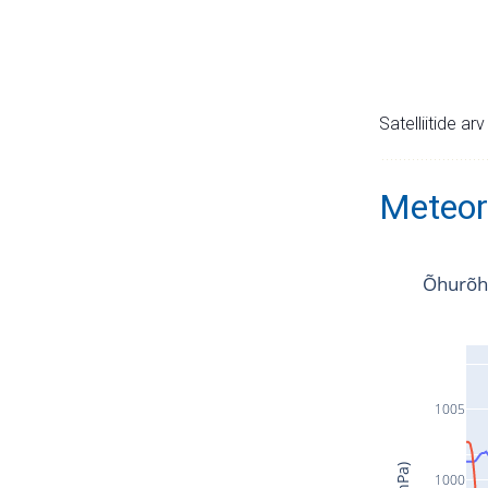
Satelliitide ar
Meteor
Õhurõh
1005
1000