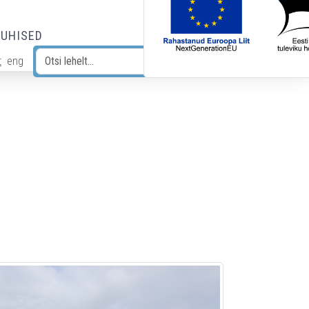
JUHISED
t
eng
Otsi