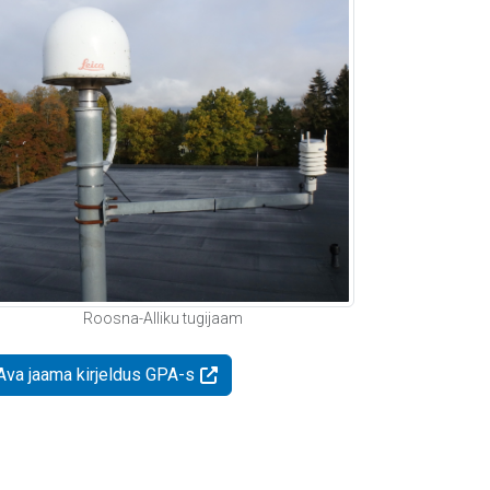
Roosna-Alliku tugijaam
Ava jaama kirjeldus GPA-s