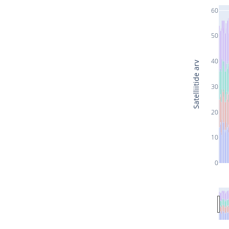
60
50
40
Satelliitide arv
30
20
10
0