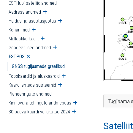
ESTHubi satelliidiandmed
Aadressiandmed
Ava alammenüü
Haldus- ja asustusjaotus
Ava alammenüü
Kohanimed
Ava alammenüü
Mullastiku kaart
Ava alammenüü
Geodeetilised andmed
Ava alammenüü
ESTPOS
Ava alammenüü
GNSS tugijaamade graafikud
Topokaardid ja aluskaardid
Ava alammenüü
Kaardilehtede süsteemid
Ava alammenüü
Planeeringute andmed
Tugijaama s
Kinnisvara tehingute andmebaas
Ava alammenüü
30 päeva kaardi väljakutse 2024
Ava alammenüü
Satelli