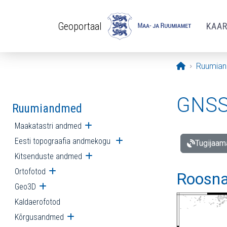
Liigu edasi põhisisu juurde
Geoportaal
KAA
Avaleht
Ruumia
GNSS 
Ruumiandmed
Maakatastri andmed
Ava alammenüü
Eesti topograafia andmekogu
Ava alammenüü
Tugijaam
Kitsenduste andmed
Ava alammenüü
Ortofotod
Ava alammenüü
Roosna
Geo3D
Ava alammenüü
Kaldaerofotod
Kõrgusandmed
Ava alammenüü