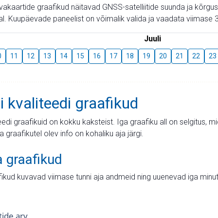
aevakaartide graafikud näitavad GNSS-satelliitide suunda ja kõr
l. Kuupäevade paneelist on võimalik valida ja vaadata viimase 3
Juuli
0
11
12
13
14
15
16
17
18
19
20
21
22
23
i kvaliteedi graafikud
teedi graafikuid on kokku kaksteist. Iga graafiku all on selgitus, 
ja graafikutel olev info on kohaliku aja järgi.
a graafikud
fikud kuvavad viimase tunni aja andmeid ning uuenevad iga minut