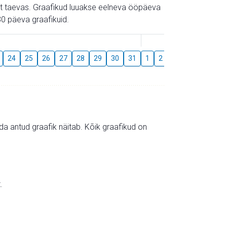
gust taevas. Graafikud luuakse eelneva ööpäeva
0 päeva graafikuid.
August
24
25
26
27
28
29
30
31
1
2
3
4
5
6
mida antud graafik näitab. Kõik graafikud on
.