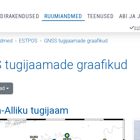
RDIRAKENDUSED
RUUMIANDMED
TEENUSED
ABI JA 
es
ndmed
ESTPOS
GNSS tugijaamade graafikud
tugijaamade graafikud
ad
-Alliku tugijaam