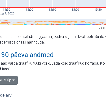
Jaam
suhe näitab satelliidilt tugijaama jõudva signaali kvaliteeti. Su
tegemist signaali häiringuga.
 30 päeva andmed
aab valida graafiku tüübi või kuvada kõik graafikud korraga. Kõ
 tunnis.
iku tüüp
tide arv