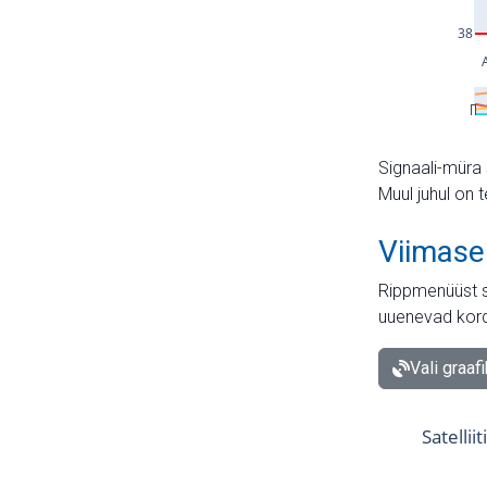
Signaali-müra 
Muul juhul on 
Viimase
Rippmenüüst s
uuenevad kord
Vali graaf
Satellii