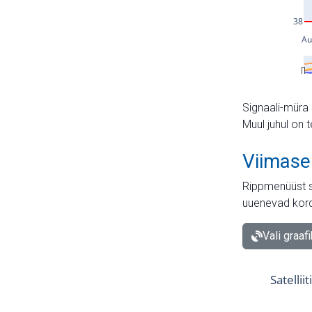
Signaali-müra 
Muul juhul on 
Viimase
Rippmenüüst s
uuenevad kord
Vali graaf
Satellii