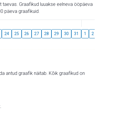
gust taevas. Graafikud luuakse eelneva ööpäeva
0 päeva graafikuid.
August
24
25
26
27
28
29
30
31
1
2
3
4
5
6
mida antud graafik näitab. Kõik graafikud on
.