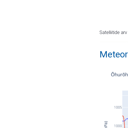
Satelliitide ar
Meteor
Õhurõh
1005
1000