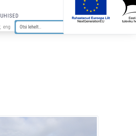
JUHISED
t
eng
Otsi