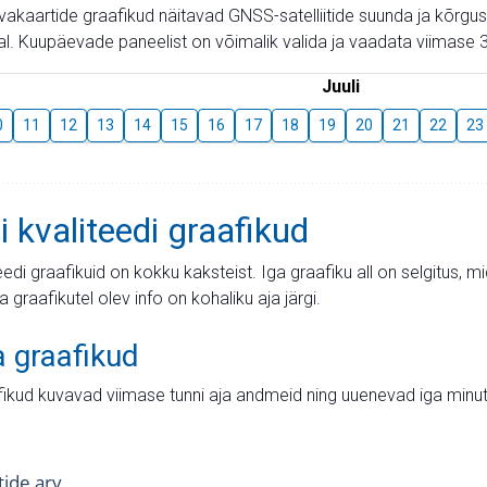
aevakaartide graafikud näitavad GNSS-satelliitide suunda ja kõr
l. Kuupäevade paneelist on võimalik valida ja vaadata viimase 3
Juuli
0
11
12
13
14
15
16
17
18
19
20
21
22
23
i kvaliteedi graafikud
teedi graafikuid on kokku kaksteist. Iga graafiku all on selgitus, 
ja graafikutel olev info on kohaliku aja järgi.
a graafikud
fikud kuvavad viimase tunni aja andmeid ning uuenevad iga minut