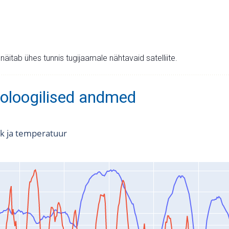
v näitab ühes tunnis tugijaamale nähtavaid satelliite.
oloogilised andmed
k ja temperatuur