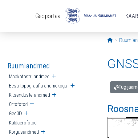
Liigu edasi põhisisu juurde
Geoportaal
KAA
Avaleht
Ruumia
GNSS 
Ruumiandmed
Maakatastri andmed
Ava alammenüü
Eesti topograafia andmekogu
Ava alammenüü
Tugijaam
Kitsenduste andmed
Ava alammenüü
Ortofotod
Ava alammenüü
Roosna
Geo3D
Ava alammenüü
Kaldaerofotod
Kõrgusandmed
Ava alammenüü