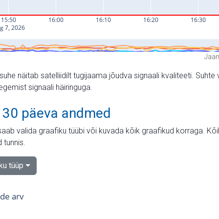
Jaam
suhe näitab satelliidilt tugijaama jõudva signaali kvaliteeti. Su
tegemist signaali häiringuga.
 30 päeva andmed
aab valida graafiku tüübi või kuvada kõik graafikud korraga. Kõ
 tunnis.
iku tüüp
tide arv