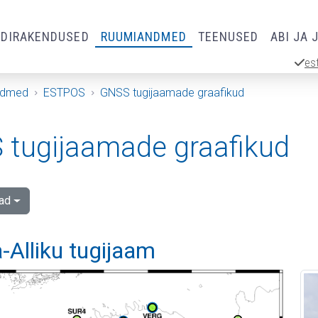
RDIRAKENDUSED
RUUMIANDMED
TEENUSED
ABI JA 
es
ndmed
ESTPOS
GNSS tugijaamade graafikud
tugijaamade graafikud
ad
-Alliku tugijaam