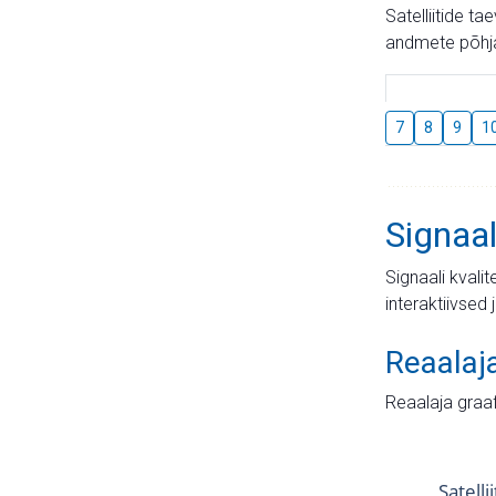
Satelliitide t
andmete põhja
7
8
9
1
Signaal
Signaali kvali
interaktiivsed 
Reaalaj
Reaalaja graa