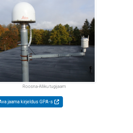
Roosna-Alliku tugijaam
Ava jaama kirjeldus GPA-s