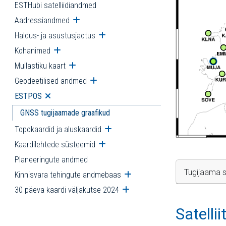
ESTHubi satelliidiandmed
Aadressiandmed
Ava alammenüü
Haldus- ja asustusjaotus
Ava alammenüü
Kohanimed
Ava alammenüü
Mullastiku kaart
Ava alammenüü
Geodeetilised andmed
Ava alammenüü
ESTPOS
Ava alammenüü
GNSS tugijaamade graafikud
Topokaardid ja aluskaardid
Ava alammenüü
Kaardilehtede süsteemid
Ava alammenüü
Planeeringute andmed
Tugijaama s
Kinnisvara tehingute andmebaas
Ava alammenüü
30 päeva kaardi väljakutse 2024
Ava alammenüü
Satelli