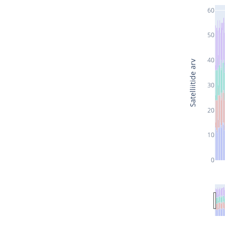
60
50
40
Satelliitide arv
30
20
10
0