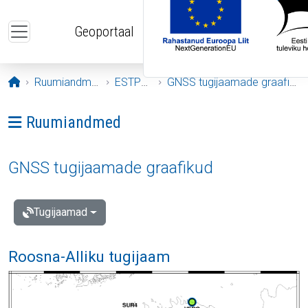
Liigu edasi põhisisu juurde
Geoportaal
Avaleht
Ruumiandmed
ESTPOS
GNSS tugijaamade graafikud
Ava menüü: Ruumiandmed
Ruumiandmed
GNSS tugijaamade graafikud
Tugijaamad
Roosna-Alliku tugijaam