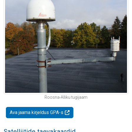
Roosna-Alliku tugijaam
Ava jaama kirjeldus GPA-s
Satelliitide taevakaardid