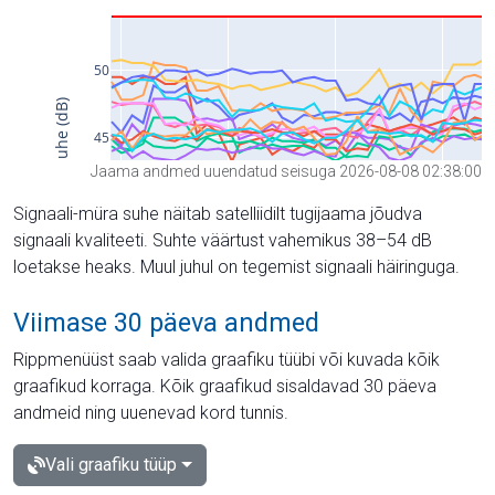
Jaama andmed uuendatud seisuga 2026-08-08 02:38:00
Signaali-müra suhe näitab satelliidilt tugijaama jõudva
signaali kvaliteeti. Suhte väärtust vahemikus 38–54 dB
loetakse heaks. Muul juhul on tegemist signaali häiringuga.
Viimase 30 päeva andmed
Rippmenüüst saab valida graafiku tüübi või kuvada kõik
graafikud korraga. Kõik graafikud sisaldavad 30 päeva
andmeid ning uuenevad kord tunnis.
Vali graafiku tüüp