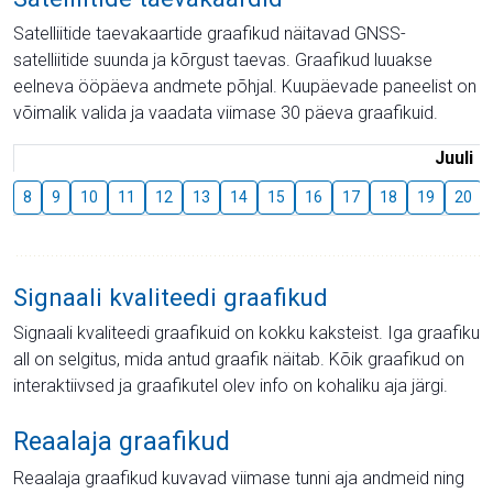
Satelliitide taevakaartide graafikud näitavad GNSS-
satelliitide suunda ja kõrgust taevas. Graafikud luuakse
eelneva ööpäeva andmete põhjal. Kuupäevade paneelist on
võimalik valida ja vaadata viimase 30 päeva graafikuid.
Juuli
8
9
10
11
12
13
14
15
16
17
18
19
20
Signaali kvaliteedi graafikud
Signaali kvaliteedi graafikuid on kokku kaksteist. Iga graafiku
all on selgitus, mida antud graafik näitab. Kõik graafikud on
interaktiivsed ja graafikutel olev info on kohaliku aja järgi.
Reaalaja graafikud
Reaalaja graafikud kuvavad viimase tunni aja andmeid ning