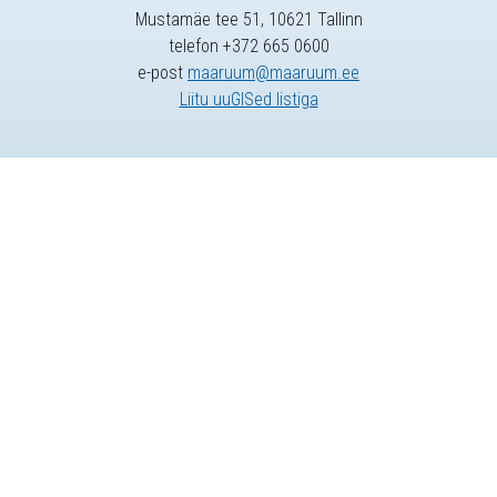
Mustamäe tee 51, 10621 Tallinn
telefon +372 665 0600
e-post
maaruum@maaruum.ee
Liitu uuGISed listiga