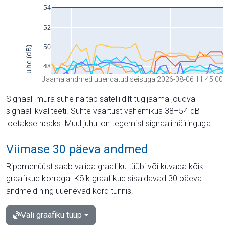
Jaama andmed uuendatud seisuga 2026-08-06 11:45:00
Signaali-müra suhe näitab satelliidilt tugijaama jõudva
signaali kvaliteeti. Suhte väärtust vahemikus 38–54 dB
loetakse heaks. Muul juhul on tegemist signaali häiringuga.
Viimase 30 päeva andmed
Rippmenüüst saab valida graafiku tüübi või kuvada kõik
graafikud korraga. Kõik graafikud sisaldavad 30 päeva
andmeid ning uuenevad kord tunnis.
Vali graafiku tüüp