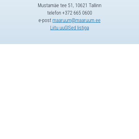
Mustamäe tee 51, 10621 Tallinn
telefon +372 665 0600
e-post
maaruum@maaruum.ee
Liitu uuGISed listiga