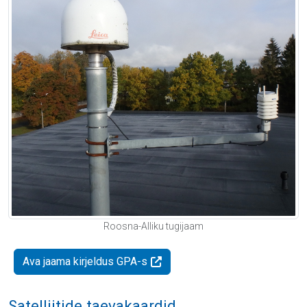
Roosna-Alliku tugijaam
Ava jaama kirjeldus GPA-s
Satelliitide taevakaardid