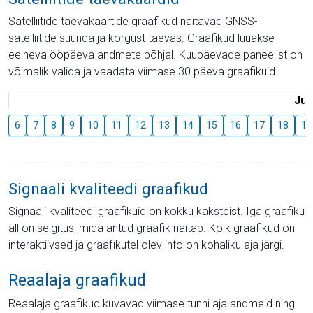
Satelliitide taevakaartide graafikud näitavad GNSS-
satelliitide suunda ja kõrgust taevas. Graafikud luuakse
eelneva ööpäeva andmete põhjal. Kuupäevade paneelist on
võimalik valida ja vaadata viimase 30 päeva graafikuid.
Juu
6
7
8
9
10
11
12
13
14
15
16
17
18
19
Signaali kvaliteedi graafikud
Signaali kvaliteedi graafikuid on kokku kaksteist. Iga graafiku
all on selgitus, mida antud graafik näitab. Kõik graafikud on
interaktiivsed ja graafikutel olev info on kohaliku aja järgi.
Reaalaja graafikud
Reaalaja graafikud kuvavad viimase tunni aja andmeid ning