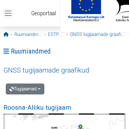
Liigu edasi põhisisu juurde
Geoportaal
Avaleht
Ruumiandmed
ESTPOS
GNSS tugijaamade graafikud
Ava menüü: Ruumiandmed
Ruumiandmed
GNSS tugijaamade graafikud
Tugijaamad
Roosna-Alliku tugijaam