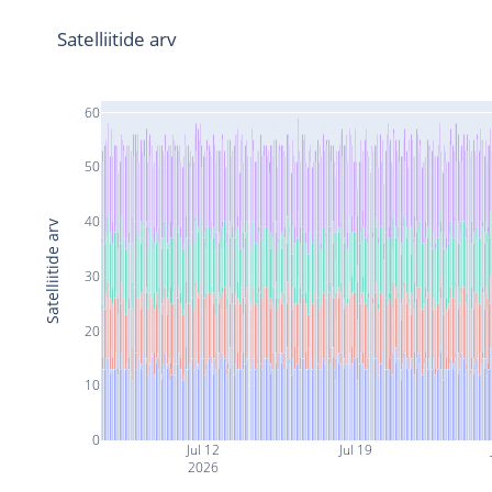
Satelliitide arv
60
50
40
Satelliitide arv
30
20
10
0
Jul 12
Jul 19
2026