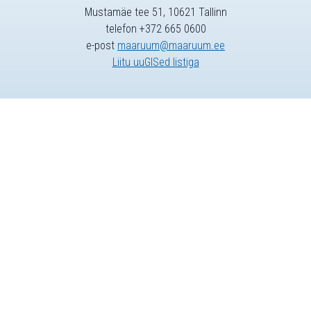
Mustamäe tee 51, 10621 Tallinn
telefon +372 665 0600
e-post
maaruum@maaruum.ee
Liitu uuGISed listiga