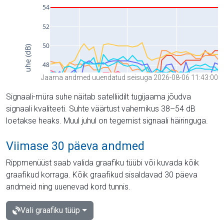
Jaama andmed uuendatud seisuga 2026-08-06 11:43:00
Signaali-müra suhe näitab satelliidilt tugijaama jõudva
signaali kvaliteeti. Suhte väärtust vahemikus 38–54 dB
loetakse heaks. Muul juhul on tegemist signaali häiringuga.
Viimase 30 päeva andmed
Rippmenüüst saab valida graafiku tüübi või kuvada kõik
graafikud korraga. Kõik graafikud sisaldavad 30 päeva
andmeid ning uuenevad kord tunnis.
Vali graafiku tüüp