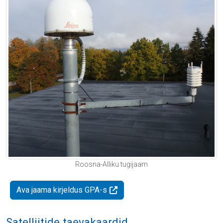
Roosna-Alliku tugijaam
Ava jaama kirjeldus GPA-s
Satelliitide taevakaardid