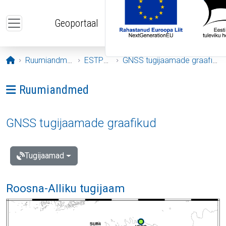
Liigu edasi põhisisu juurde
Geoportaal
Avaleht
Ruumiandmed
ESTPOS
GNSS tugijaamade graafikud
Ava menüü: Ruumiandmed
Ruumiandmed
GNSS tugijaamade graafikud
Tugijaamad
Roosna-Alliku tugijaam