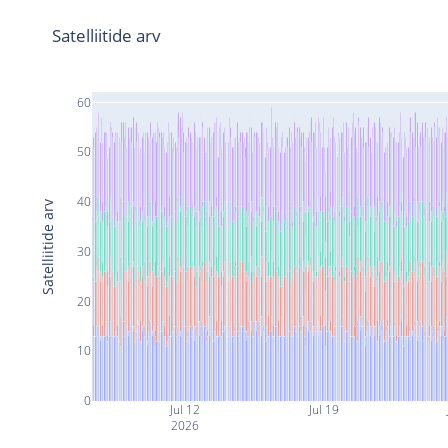
Satelliitide arv
60
50
40
Satelliitide arv
30
20
10
0
Jul 12
Jul 19
2026