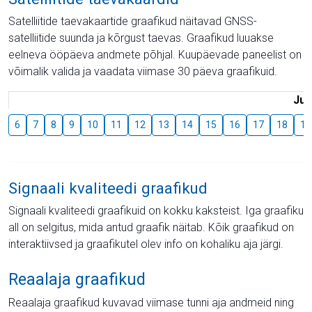
Satelliitide taevakaartide graafikud näitavad GNSS-
satelliitide suunda ja kõrgust taevas. Graafikud luuakse
eelneva ööpäeva andmete põhjal. Kuupäevade paneelist on
võimalik valida ja vaadata viimase 30 päeva graafikuid.
Juu
6
7
8
9
10
11
12
13
14
15
16
17
18
19
Signaali kvaliteedi graafikud
Signaali kvaliteedi graafikuid on kokku kaksteist. Iga graafiku
all on selgitus, mida antud graafik näitab. Kõik graafikud on
interaktiivsed ja graafikutel olev info on kohaliku aja järgi.
Reaalaja graafikud
Reaalaja graafikud kuvavad viimase tunni aja andmeid ning