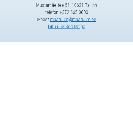
Mustamäe tee 51, 10621 Tallinn
telefon +372 665 0600
e-post
maaruum@maaruum.ee
Liitu uuGISed listiga