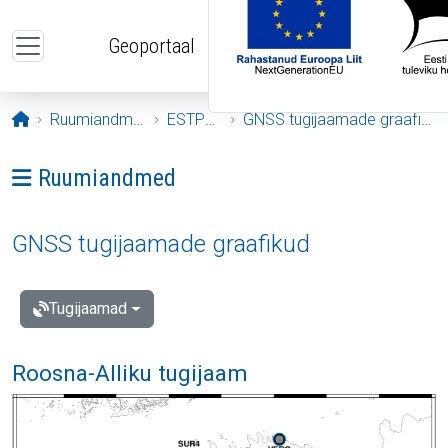
Liigu edasi põhisisu juurde
Geoportaal
Avaleht
Ruumiandmed
ESTPOS
GNSS tugijaamade graafikud
Ava menüü: Ruumiandmed
Ruumiandmed
GNSS tugijaamade graafikud
Tugijaamad
Roosna-Alliku tugijaam