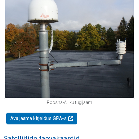
Roosna-Alliku tugijaam
Ava jaama kirjeldus GPA-s
Satelliitide taevakaardid