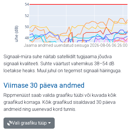
Jaama andmed uuendatud seisuga 2026-08-06 06:26:00
Signaali-müra suhe näitab satelliidilt tugijaama jõudva
signaali kvaliteeti. Suhte väärtust vahemikus 38–54 dB
loetakse heaks. Muul juhul on tegemist signaali häiringuga.
Viimase 30 päeva andmed
Rippmenüüst saab valida graafiku tüübi või kuvada kõik
graafikud korraga. Kõik graafikud sisaldavad 30 päeva
andmeid ning uuenevad kord tunnis.
Vali graafiku tüüp