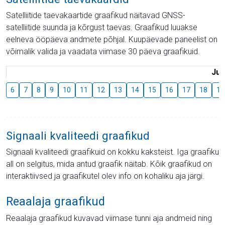
Satelliitide taevakaartide graafikud näitavad GNSS-
satelliitide suunda ja kõrgust taevas. Graafikud luuakse
eelneva ööpäeva andmete põhjal. Kuupäevade paneelist on
võimalik valida ja vaadata viimase 30 päeva graafikuid.
Juu
6
7
8
9
10
11
12
13
14
15
16
17
18
19
Signaali kvaliteedi graafikud
Signaali kvaliteedi graafikuid on kokku kaksteist. Iga graafiku
all on selgitus, mida antud graafik näitab. Kõik graafikud on
interaktiivsed ja graafikutel olev info on kohaliku aja järgi.
Reaalaja graafikud
Reaalaja graafikud kuvavad viimase tunni aja andmeid ning