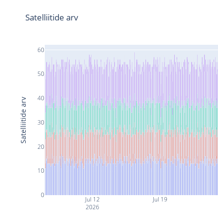
Satelliitide arv
60
50
40
Satelliitide arv
30
20
10
0
Jul 12
Jul 19
2026