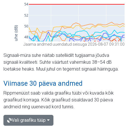
Jaama andmed uuendatud seisuga 2026-08-07 09:31:00
Signaali-müra suhe näitab satelliidilt tugijaama jõudva
signaali kvaliteeti. Suhte väärtust vahemikus 38–54 dB
loetakse heaks. Muul juhul on tegemist signaali häiringuga.
Viimase 30 päeva andmed
Rippmenüüst saab valida graafiku tüübi või kuvada kõik
graafikud korraga. Kõik graafikud sisaldavad 30 päeva
andmeid ning uuenevad kord tunnis.
Vali graafiku tüüp