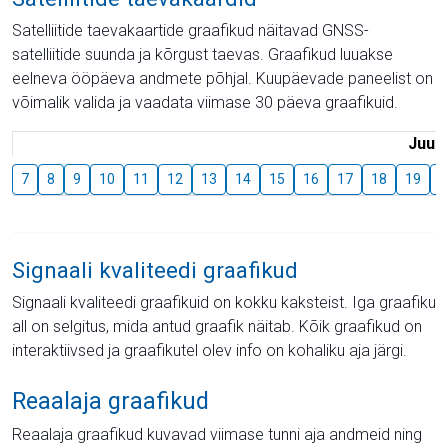
Satelliitide taevakaartide graafikud näitavad GNSS-
satelliitide suunda ja kõrgust taevas. Graafikud luuakse
eelneva ööpäeva andmete põhjal. Kuupäevade paneelist on
võimalik valida ja vaadata viimase 30 päeva graafikuid.
Juuli
7
8
9
10
11
12
13
14
15
16
17
18
19
2
Signaali kvaliteedi graafikud
Signaali kvaliteedi graafikuid on kokku kaksteist. Iga graafiku
all on selgitus, mida antud graafik näitab. Kõik graafikud on
interaktiivsed ja graafikutel olev info on kohaliku aja järgi.
Reaalaja graafikud
Reaalaja graafikud kuvavad viimase tunni aja andmeid ning