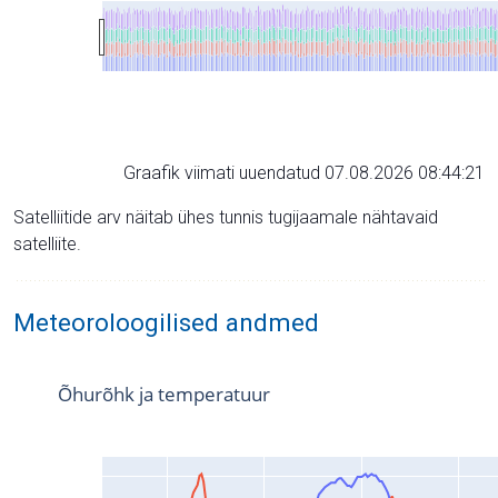
Graafik viimati uuendatud 07.08.2026 08:44:21
Satelliitide arv näitab ühes tunnis tugijaamale nähtavaid
satelliite.
Meteoroloogilised andmed
Õhurõhk ja temperatuur