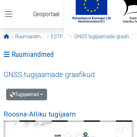
Liigu edasi põhisisu juurde
Geoportaal
Avaleht
Ruumiandmed
ESTPOS
GNSS tugijaamade graafikud
Ava menüü: Ruumiandmed
Ruumiandmed
GNSS tugijaamade graafikud
Tugijaamad
Roosna-Alliku tugijaam