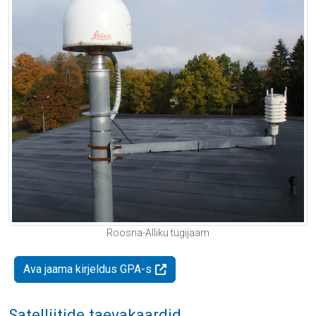
Roosna-Alliku tugijaam
Ava jaama kirjeldus GPA-s
Satelliitide taevakaardid