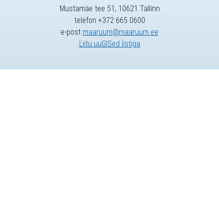
Mustamäe tee 51, 10621 Tallinn
telefon +372 665 0600
e-post
maaruum@maaruum.ee
Liitu uuGISed listiga