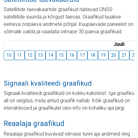
Satelliitide taevakaartide graafikud näitavad GNSS-
satelliitide suunda ja kõrgust taevas. Graafikud luuakse
eelneva ööpäeva andmete põhjal. Kuupäevade paneelist on
võimalik valida ja vaadata viimase 30 päeva graafikuid.
Juuli
10
11
12
13
14
15
16
17
18
19
20
21
22
Signaali kvaliteedi graafikud
Signaali kvaliteedi graafikuid on kokku kaksteist. Iga graafiku
all on selgitus, mida antud graafik näitab. Kõik graafikud on
interaktiivsed ja graafikutel olev info on kohaliku aja järgi.
Reaalaja graafikud
Reaalaja graafikud kuvavad viimase tunni aja andmeid ning