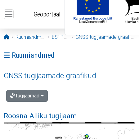
Liigu edasi põhisisu juurde
Geoportaal
Avaleht
Ruumiandmed
ESTPOS
GNSS tugijaamade graafikud
Ava menüü: Ruumiandmed
Ruumiandmed
GNSS tugijaamade graafikud
Tugijaamad
Roosna-Alliku tugijaam