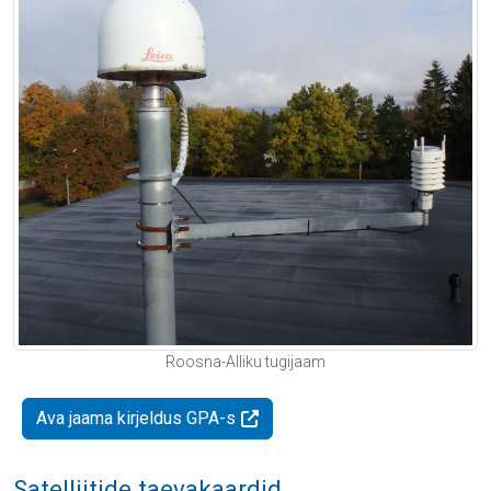
Roosna-Alliku tugijaam
Ava jaama kirjeldus GPA-s
Satelliitide taevakaardid