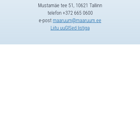
Mustamäe tee 51, 10621 Tallinn
telefon +372 665 0600
e-post
maaruum@maaruum.ee
Liitu uuGISed listiga