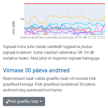
Jaama andmed uuendatud seisuga 2026-08-10 23:12:02
Signaali-müra suhe näitab satelliidilt tugijaama jõudva
signaali kvaliteeti. Suhte väärtust vahemikus 38–54 dB
loetakse heaks. Muul juhul on tegemist signaali häiringuga.
Viimase 30 päeva andmed
Rippmenüüst saab valida graafiku tüübi või kuvada kõik
graafikud korraga. Kõik graafikud sisaldavad 30 päeva
andmeid ning uuenevad kord tunnis.
Vali graafiku tüüp