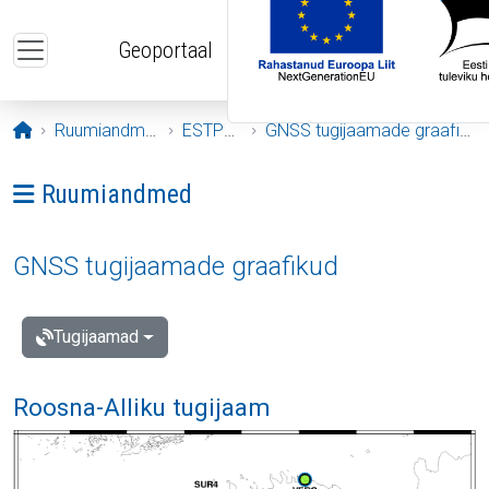
Liigu edasi põhisisu juurde
Geoportaal
Avaleht
Ruumiandmed
ESTPOS
GNSS tugijaamade graafikud
Ava menüü: Ruumiandmed
Ruumiandmed
GNSS tugijaamade graafikud
Tugijaamad
Roosna-Alliku tugijaam