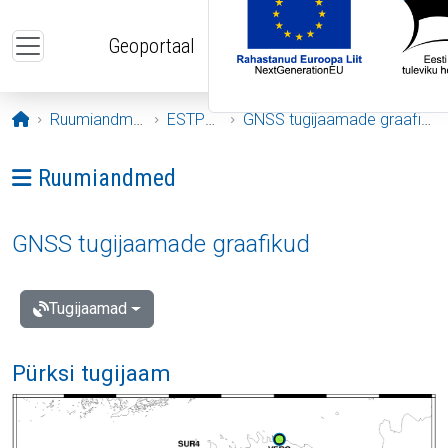
Liigu edasi põhisisu juurde
Geoportaal
Avaleht
Ruumiandmed
ESTPOS
GNSS tugijaamade graafikud
Ava menüü: Ruumiandmed
Ruumiandmed
GNSS tugijaamade graafikud
Tugijaamad
Pürksi tugijaam