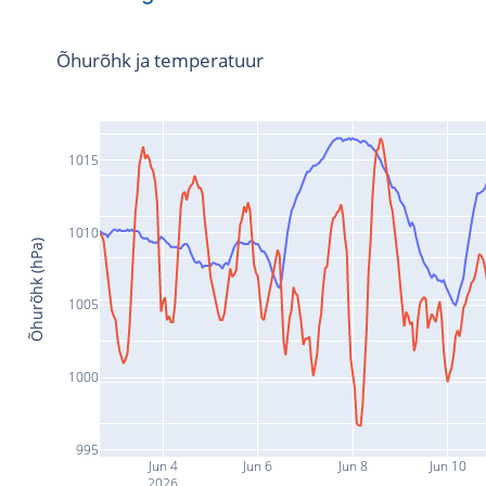
Õhurõhk ja temperatuur
1015
1010
Õhurõhk (hPa)
1005
1000
995
Jun 4
Jun 6
Jun 8
Jun 10
2026