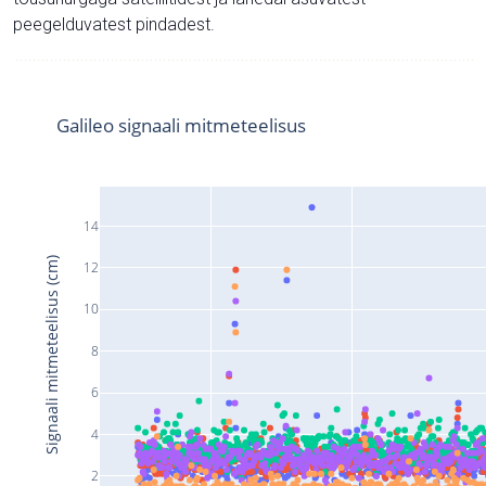
peegelduvatest pindadest.
Galileo signaali mitmeteelisus
14
Signaali mitmeteelisus (cm)
12
10
8
6
4
2