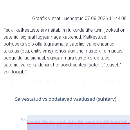
Graafik viimati uuendatud 07.08.2026 11:44:08
Tsükli katkestuste arv näitab, mitu korda ühe tunni jooksul on
satelliidi signaal tugijaamaga katkenud. Katkestuse
põhjuseks võib olla tugijaama ja satelliidi vahele jäänud
takistus (puu, ehitis vms), ionosfääri tingimuste kiire muutus,
peegeldunud signaal, signaali-müra suhte kõrge tase,
satelliidi väike kaldenurk horisondi suhtes (satelliit "tõuseb"
või "loojub").
Salvestatud vs oodatavad vaatlused (suhtarv)
100