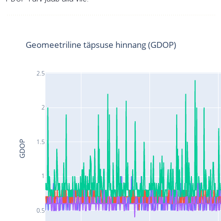
Geomeetriline täpsuse hinnang (GDOP)
2.5
2
1.5
GDOP
1
0.5