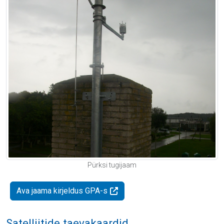
Pürksi tugijaam
Ava jaama kirjeldus GPA-s
Satelliitide taevakaardid