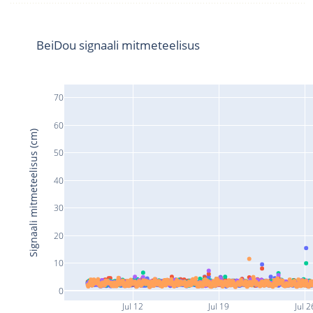
BeiDou signaali mitmeteelisus
70
60
Signaali mitmeteelisus (cm)
50
40
30
20
10
0
Jul 12
Jul 19
Jul 2