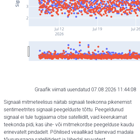
3
2
Jul 12
Jul 19
Jul 2
2026
Graafik viimati uuendatud 07.08.2026 11:44:08
Signaali mitmeteelisus näitab signaali teekonna pikenemist
sentimeetrites signaali peegelduste tõttu. Peegeldunud
signaal ei tule tugijaama otse satelliidilt, vaid keerukamat
teekonda pidi, kas ühe- või mitmekordse peegelduse kaudu
erinevatelt pindadelt. Põhilised veaallikad tulenevad madala
tõusunurgaga satelliitidest ja lähedal asuvatest