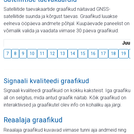
Satelliitide taevakaartide graafikud näitavad GNSS-
satelliitide suunda ja kõrgust taevas. Graafikud luuakse
eelneva ööpäeva andmete põhjal. Kuupäevade paneelist on
võimalik valida ja vaadata viimase 30 päeva graafikuid.
Juuli
7
8
9
10
11
12
13
14
15
16
17
18
19
2
Signaali kvaliteedi graafikud
Signaali kvaliteedi graafikuid on kokku kaksteist. Iga graafiku
all on selgitus, mida antud graafik näitab. Kõik graafikud on
interaktiivsed ja graafikutel olev info on kohaliku aja järgi.
Reaalaja graafikud
Reaalaja graafikud kuvavad viimase tunni aja andmeid ning