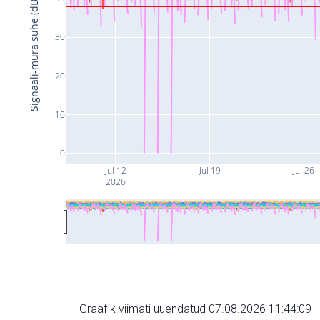
Signaali-müra suhe (dB)
30
20
10
0
Jul 12
Jul 19
Jul 26
2026
Graafik viimati uuendatud 07.08.2026 11:44:09