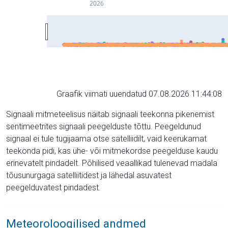
2026
Graafik viimati uuendatud 07.08.2026 11:44:08
Signaali mitmeteelisus näitab signaali teekonna pikenemist
sentimeetrites signaali peegelduste tõttu. Peegeldunud
signaal ei tule tugijaama otse satelliidilt, vaid keerukamat
teekonda pidi, kas ühe- või mitmekordse peegelduse kaudu
erinevatelt pindadelt. Põhilised veaallikad tulenevad madala
tõusunurgaga satelliitidest ja lähedal asuvatest
peegelduvatest pindadest.
Meteoroloogilised andmed