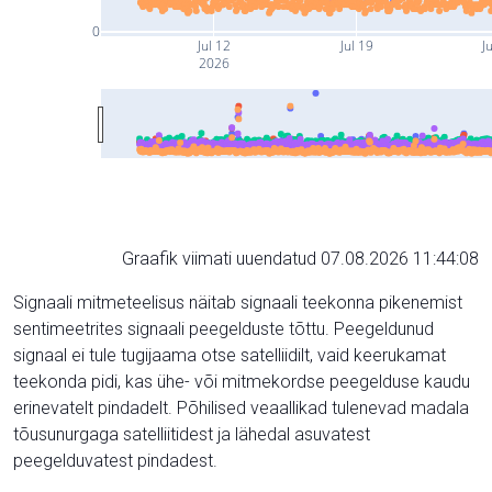
0
Jul 12
Jul 19
Ju
2026
Graafik viimati uuendatud 07.08.2026 11:44:08
Signaali mitmeteelisus näitab signaali teekonna pikenemist
sentimeetrites signaali peegelduste tõttu. Peegeldunud
signaal ei tule tugijaama otse satelliidilt, vaid keerukamat
teekonda pidi, kas ühe- või mitmekordse peegelduse kaudu
erinevatelt pindadelt. Põhilised veaallikad tulenevad madala
tõusunurgaga satelliitidest ja lähedal asuvatest
peegelduvatest pindadest.