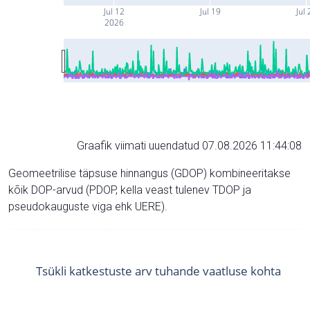
Jul 12
Jul 19
Jul 
2026
Graafik viimati uuendatud 07.08.2026 11:44:08
Geomeetrilise täpsuse hinnangus (GDOP) kombineeritakse
kõik DOP-arvud (PDOP, kella veast tulenev TDOP ja
pseudokauguste viga ehk UERE).
Tsükli katkestuste arv tuhande vaatluse kohta