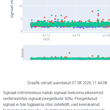
10
5
0
Jul 12
Jul 19
Jul 26
2026
Graafik viimati uuendatud 07.08.2026 11:44:08
Signaali mitmeteelisus näitab signaali teekonna pikenemist
sentimeetrites signaali peegelduste tõttu. Peegeldunud
signaal ei tule tugijaama otse satelliidilt, vaid keerukamat