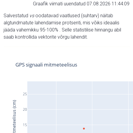
Graafik viimati uuendatud 07.08.2026 11:44:09
Salvestatud
vs
oodatavad vaatlused (suhtarv) näitab
algtundmatute lahendamise protsenti, mis võiks ideaalis
jääda vahemikku 95-100% . Selle statistilise hinnangu abil
saab kontrollida vektorite võrgu lahendit.
GPS signaali mitmeteelisus
25
Signaali mitmeteelisus (cm)
20
15