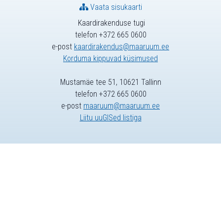
Vaata sisukaarti
Kaardirakenduse tugi
telefon +372 665 0600
e-post
kaardirakendus@maaruum.ee
Korduma kippuvad küsimused
Mustamäe tee 51, 10621 Tallinn
telefon +372 665 0600
e-post
maaruum@maaruum.ee
Liitu uuGISed listiga