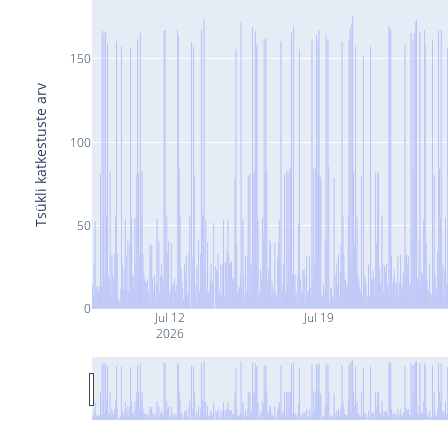
150
Tsükli katkestuste arv
100
50
0
Jul 12
Jul 19
2026