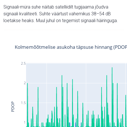
Signaali-müra suhe näitab satelliidilt tugijaama jõudva
signaali kvaliteeti. Suhte väärtust vahemikus 38–54 dB
loetakse heaks. Muul juhul on tegemist signaali häiringuga.
Kolmemõõtmelise asukoha täpsuse hinnang (PDOP
2.5
2
1.5
PDOP
1