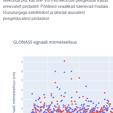
teekonda pidi, kas ühe- või mitmekordse peegelduse kaudu
erinevatelt pindadelt. Põhilised veaallikad tulenevad madala
tõusunurgaga satelliitidest ja lähedal asuvatest
peegelduvatest pindadest.
GLONASS signaali mitmeteelisus
9
8
Signaali mitmeteelisus (cm)
7
6
5
4