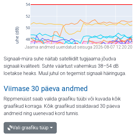
Jaama andmed uuendatud seisuga 2026-08-07 12:20:20
Signaali-müra suhe näitab satelliidilt tugijaama jõudva
signaali kvaliteeti. Suhte väärtust vahemikus 38–54 dB
loetakse heaks. Muul juhul on tegemist signaali häiringuga.
Viimase 30 päeva andmed
Rippmenüüst saab valida graafiku tüübi või kuvada kõik
graafikud korraga. Kõik graafikud sisaldavad 30 päeva
andmeid ning uuenevad kord tunnis.
Vali graafiku tüüp