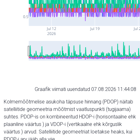
0.5
Jul 12
Jul 19
Jul 
2026
Graafik viimati uuendatud 07.08.2026 11:44:08
Kolmemõõtmelise asukoha täpsuse hinnang (PDOP) näitab
satelliitide geomeetria mõõtmist vaatluspunkti (tugijaama)
suhtes. PDOP-is on kombineeritud HDOP-i (horisontaalne ehk
plaaniline väärtus ) ja VDOP-i (vertikaalne ehk kõrguslik
väärtus ) arvud. Satelliitide geomeetriat loetakse heaks, kui
PDOP-i arv jääb alla viie.