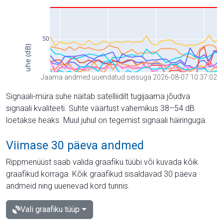
Jaama andmed uuendatud seisuga 2026-08-07 10:37:02
Signaali-müra suhe näitab satelliidilt tugijaama jõudva
signaali kvaliteeti. Suhte väärtust vahemikus 38–54 dB
loetakse heaks. Muul juhul on tegemist signaali häiringuga.
Viimase 30 päeva andmed
Rippmenüüst saab valida graafiku tüübi või kuvada kõik
graafikud korraga. Kõik graafikud sisaldavad 30 päeva
andmeid ning uuenevad kord tunnis.
Vali graafiku tüüp