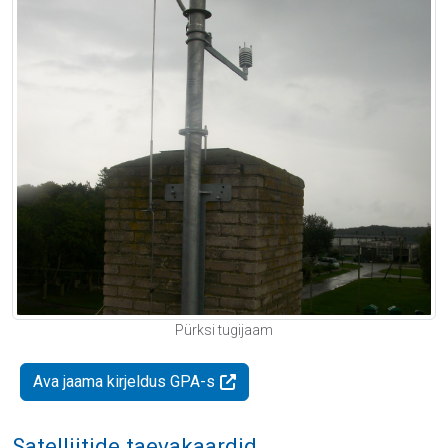
Pürksi tugijaam
Ava jaama kirjeldus GPA-s
Satelliitide taevakaardid