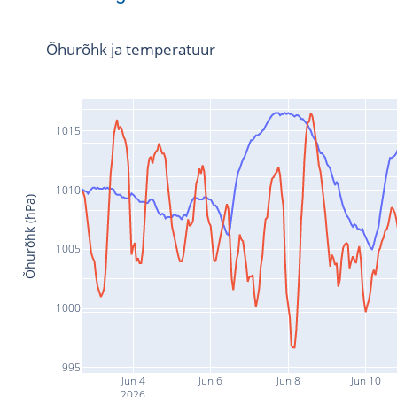
Õhurõhk ja temperatuur
1015
1010
Õhurõhk (hPa)
1005
1000
995
Jun 4
Jun 6
Jun 8
Jun 10
2026