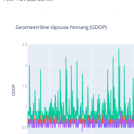
Geomeetriline täpsuse hinnang (GDOP)
2.5
2
1.5
GDOP
1
0.5