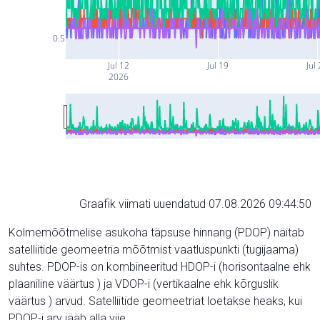
0.5
Jul 12
Jul 19
Jul
2026
Graafik viimati uuendatud 07.08.2026 09:44:50
Kolmemõõtmelise asukoha täpsuse hinnang (PDOP) näitab
satelliitide geomeetria mõõtmist vaatluspunkti (tugijaama)
suhtes. PDOP-is on kombineeritud HDOP-i (horisontaalne ehk
plaaniline väärtus ) ja VDOP-i (vertikaalne ehk kõrguslik
väärtus ) arvud. Satelliitide geomeetriat loetakse heaks, kui
PDOP-i arv jääb alla viie.