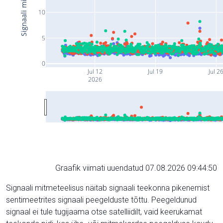
10
5
0
Jul 12
Jul 19
Jul 2
2026
Graafik viimati uuendatud 07.08.2026 09:44:50
Signaali mitmeteelisus näitab signaali teekonna pikenemist
sentimeetrites signaali peegelduste tõttu. Peegeldunud
signaal ei tule tugijaama otse satelliidilt, vaid keerukamat