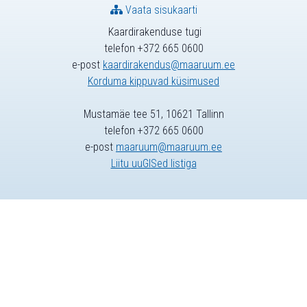
Vaata sisukaarti
Kaardirakenduse tugi
telefon +372 665 0600
e-post
kaardirakendus@maaruum.ee
Korduma kippuvad küsimused
Mustamäe tee 51, 10621 Tallinn
telefon +372 665 0600
e-post
maaruum@maaruum.ee
Liitu uuGISed listiga