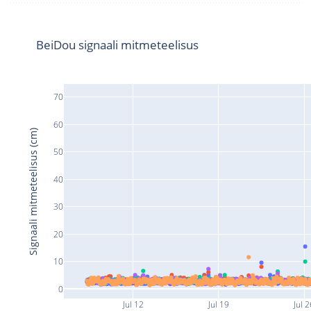
BeiDou signaali mitmeteelisus
70
60
Signaali mitmeteelisus (cm)
50
40
30
20
10
0
Jul 12
Jul 19
Jul 2