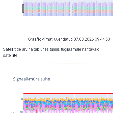
Graafik viimati uuendatud 07.08.2026 09:44:50
Satelliitide arv näitab ühes tunnis tugijaamale nähtavaid
satelliite.
Signaali-müra suhe
50
40