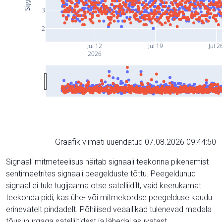
3
2
Jul 12
Jul 19
Jul 2
2026
Graafik viimati uuendatud 07.08.2026 09:44:50
Signaali mitmeteelisus näitab signaali teekonna pikenemist
sentimeetrites signaali peegelduste tõttu. Peegeldunud
signaal ei tule tugijaama otse satelliidilt, vaid keerukamat
teekonda pidi, kas ühe- või mitmekordse peegelduse kaudu
erinevatelt pindadelt. Põhilised veaallikad tulenevad madala
tõusunurgaga satelliitidest ja lähedal asuvatest