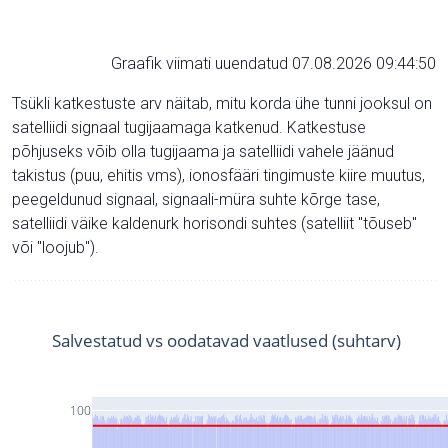
Graafik viimati uuendatud 07.08.2026 09:44:50
Tsükli katkestuste arv näitab, mitu korda ühe tunni jooksul on
satelliidi signaal tugijaamaga katkenud. Katkestuse
põhjuseks võib olla tugijaama ja satelliidi vahele jäänud
takistus (puu, ehitis vms), ionosfääri tingimuste kiire muutus,
peegeldunud signaal, signaali-müra suhte kõrge tase,
satelliidi väike kaldenurk horisondi suhtes (satelliit "tõuseb"
või "loojub").
Salvestatud vs oodatavad vaatlused (suhtarv)
100