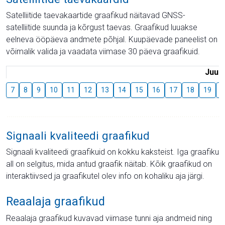
Satelliitide taevakaartide graafikud näitavad GNSS-
satelliitide suunda ja kõrgust taevas. Graafikud luuakse
eelneva ööpäeva andmete põhjal. Kuupäevade paneelist on
võimalik valida ja vaadata viimase 30 päeva graafikuid.
Juuli
7
8
9
10
11
12
13
14
15
16
17
18
19
2
Signaali kvaliteedi graafikud
Signaali kvaliteedi graafikuid on kokku kaksteist. Iga graafiku
all on selgitus, mida antud graafik näitab. Kõik graafikud on
interaktiivsed ja graafikutel olev info on kohaliku aja järgi.
Reaalaja graafikud
Reaalaja graafikud kuvavad viimase tunni aja andmeid ning