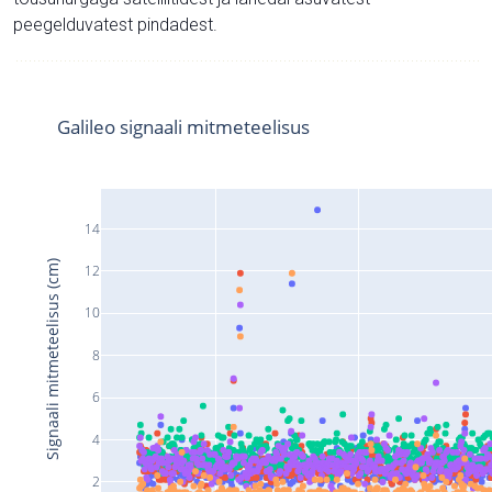
peegelduvatest pindadest.
Galileo signaali mitmeteelisus
14
Signaali mitmeteelisus (cm)
12
10
8
6
4
2