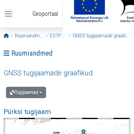
Liigu edasi põhisisu juurde
Geoportaal
Avaleht
Ruumiandmed
ESTPOS
GNSS tugijaamade graafikud
Ava menüü: Ruumiandmed
Ruumiandmed
GNSS tugijaamade graafikud
Tugijaamad
Pürksi tugijaam