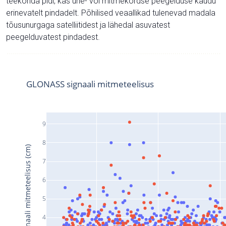
teekonda pidi, kas ühe- või mitmekordse peegelduse kaudu
erinevatelt pindadelt. Põhilised veaallikad tulenevad madala
tõusunurgaga satelliitidest ja lähedal asuvatest
peegelduvatest pindadest.
GLONASS signaali mitmeteelisus
9
8
Signaali mitmeteelisus (cm)
7
6
5
4