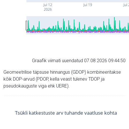
Jul 12
Jul 19
Jul
2026
Graafik viimati uuendatud 07.08.2026 09:44:50
Geomeetrilise täpsuse hinnangus (GDOP) kombineeritakse
kõik DOP-arvud (PDOP, kella veast tulenev TDOP ja
pseudokauguste viga ehk UERE).
Tsükli katkestuste arv tuhande vaatluse kohta