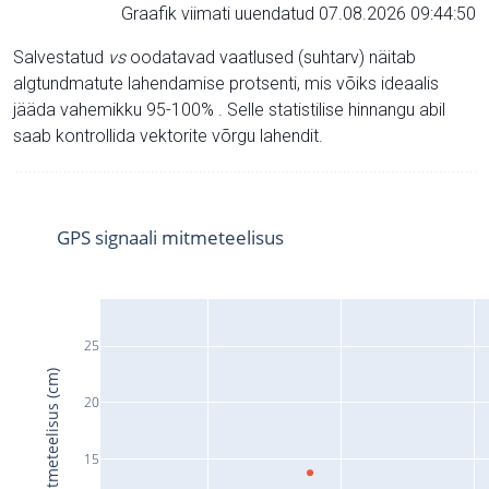
Graafik viimati uuendatud 07.08.2026 09:44:50
Salvestatud
vs
oodatavad vaatlused (suhtarv) näitab
algtundmatute lahendamise protsenti, mis võiks ideaalis
jääda vahemikku 95-100% . Selle statistilise hinnangu abil
saab kontrollida vektorite võrgu lahendit.
GPS signaali mitmeteelisus
25
Signaali mitmeteelisus (cm)
20
15