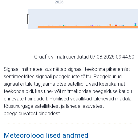
2026
Graafik viimati uuendatud 07.08.2026 09:44:50
Signaali mitmeteelisus näitab signaali teekonna pikenemist
sentimeetrites signaali peegelduste tõttu. Peegeldunud
signaal ei tule tugijaama otse satelliidilt, vaid keerukamat
teekonda pidi, kas ühe- või mitmekordse peegelduse kaudu
erinevatelt pindadelt. Põhilised veaallikad tulenevad madala
tõusunurgaga satelliitidest ja lähedal asuvatest
peegelduvatest pindadest.
Meteoroloogilised andmed