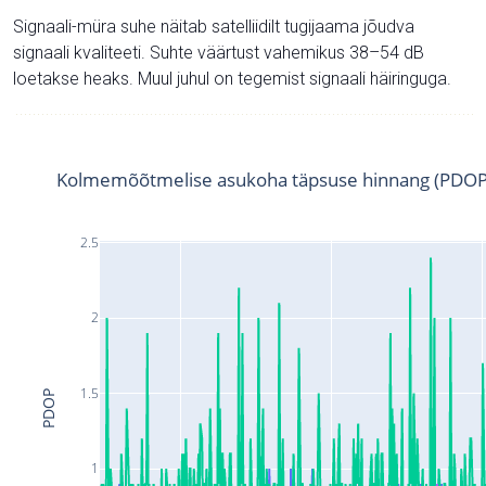
Signaali-müra suhe näitab satelliidilt tugijaama jõudva
signaali kvaliteeti. Suhte väärtust vahemikus 38–54 dB
loetakse heaks. Muul juhul on tegemist signaali häiringuga.
Kolmemõõtmelise asukoha täpsuse hinnang (PDOP
2.5
2
1.5
PDOP
1