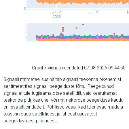
0
Jul 12
Jul 19
J
2026
Graafik viimati uuendatud 07.08.2026 09:44:50
Signaali mitmeteelisus näitab signaali teekonna pikenemist
sentimeetrites signaali peegelduste tõttu. Peegeldunud
signaal ei tule tugijaama otse satelliidilt, vaid keerukamat
teekonda pidi, kas ühe- või mitmekordse peegelduse kaudu
erinevatelt pindadelt. Põhilised veaallikad tulenevad madala
tõusunurgaga satelliitidest ja lähedal asuvatest
peegelduvatest pindadest.