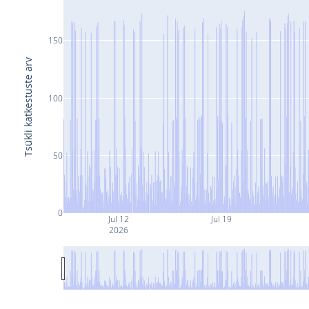
150
Tsükli katkestuste arv
100
50
0
Jul 12
Jul 19
2026