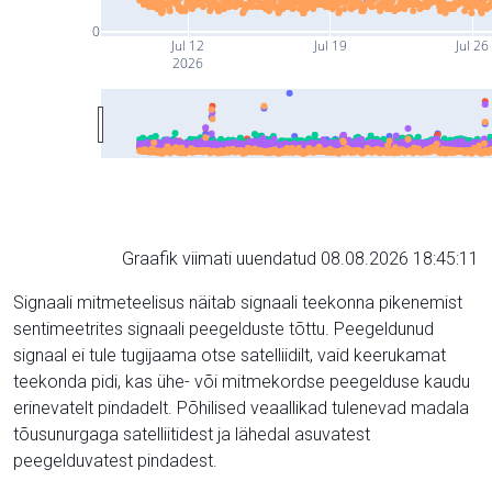
0
Jul 12
Jul 19
Jul 26
2026
Graafik viimati uuendatud 08.08.2026 18:45:11
Signaali mitmeteelisus näitab signaali teekonna pikenemist
sentimeetrites signaali peegelduste tõttu. Peegeldunud
signaal ei tule tugijaama otse satelliidilt, vaid keerukamat
teekonda pidi, kas ühe- või mitmekordse peegelduse kaudu
erinevatelt pindadelt. Põhilised veaallikad tulenevad madala
tõusunurgaga satelliitidest ja lähedal asuvatest
peegelduvatest pindadest.