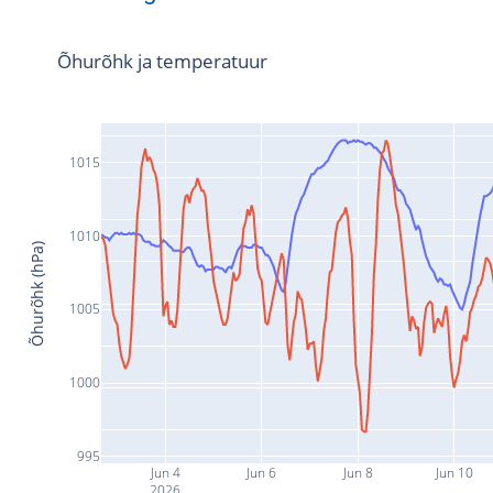
Õhurõhk ja temperatuur
1015
1010
Õhurõhk (hPa)
1005
1000
995
Jun 4
Jun 6
Jun 8
Jun 10
2026