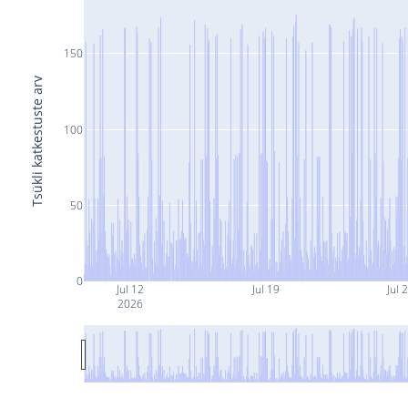
150
Tsükli katkestuste arv
100
50
0
Jul 12
Jul 19
Jul 
2026