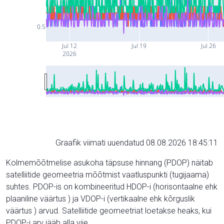
0.5
Jul 12
Jul 19
Jul 26
2026
Graafik viimati uuendatud 08.08.2026 18:45:11
Kolmemõõtmelise asukoha täpsuse hinnang (PDOP) näitab
satelliitide geomeetria mõõtmist vaatluspunkti (tugijaama)
suhtes. PDOP-is on kombineeritud HDOP-i (horisontaalne ehk
plaaniline väärtus ) ja VDOP-i (vertikaalne ehk kõrguslik
väärtus ) arvud. Satelliitide geomeetriat loetakse heaks, kui
PDOP-i arv jääb alla viie.