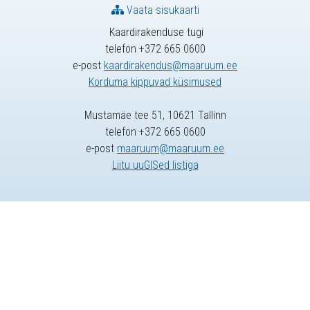
Vaata sisukaarti
Kaardirakenduse tugi
telefon +372 665 0600
e-post
kaardirakendus@maaruum.ee
Korduma kippuvad küsimused
Mustamäe tee 51, 10621 Tallinn
telefon +372 665 0600
e-post
maaruum@maaruum.ee
Liitu uuGISed listiga