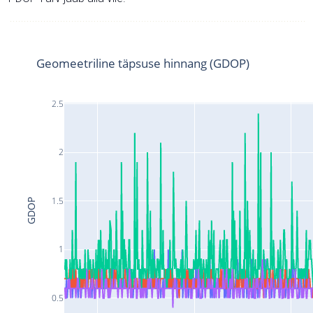
Geomeetriline täpsuse hinnang (GDOP)
2.5
2
1.5
GDOP
1
0.5