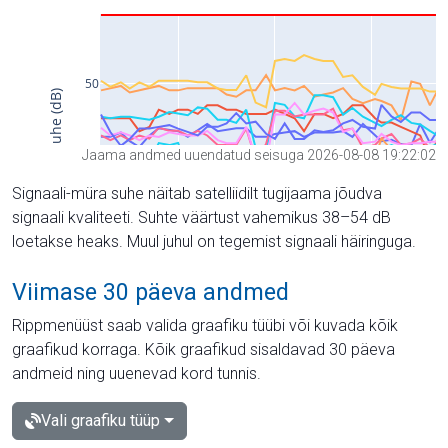
Jaama andmed uuendatud seisuga 2026-08-08 19:22:02
Signaali-müra suhe näitab satelliidilt tugijaama jõudva
signaali kvaliteeti. Suhte väärtust vahemikus 38–54 dB
loetakse heaks. Muul juhul on tegemist signaali häiringuga.
Viimase 30 päeva andmed
Rippmenüüst saab valida graafiku tüübi või kuvada kõik
graafikud korraga. Kõik graafikud sisaldavad 30 päeva
andmeid ning uuenevad kord tunnis.
Vali graafiku tüüp