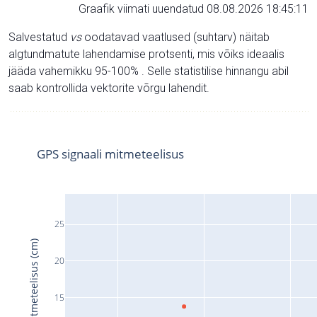
Graafik viimati uuendatud 08.08.2026 18:45:11
Salvestatud
vs
oodatavad vaatlused (suhtarv) näitab
algtundmatute lahendamise protsenti, mis võiks ideaalis
jääda vahemikku 95-100% . Selle statistilise hinnangu abil
saab kontrollida vektorite võrgu lahendit.
GPS signaali mitmeteelisus
25
Signaali mitmeteelisus (cm)
20
15