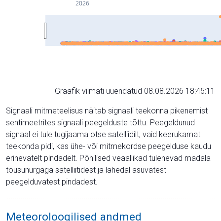
2026
Graafik viimati uuendatud 08.08.2026 18:45:11
Signaali mitmeteelisus näitab signaali teekonna pikenemist
sentimeetrites signaali peegelduste tõttu. Peegeldunud
signaal ei tule tugijaama otse satelliidilt, vaid keerukamat
teekonda pidi, kas ühe- või mitmekordse peegelduse kaudu
erinevatelt pindadelt. Põhilised veaallikad tulenevad madala
tõusunurgaga satelliitidest ja lähedal asuvatest
peegelduvatest pindadest.
Meteoroloogilised andmed