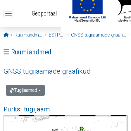
Liigu edasi põhisisu juurde
Geoportaal
Avaleht
Ruumiandmed
ESTPOS
GNSS tugijaamade graafikud
Ava menüü: Ruumiandmed
Ruumiandmed
GNSS tugijaamade graafikud
Tugijaamad
Pürksi tugijaam