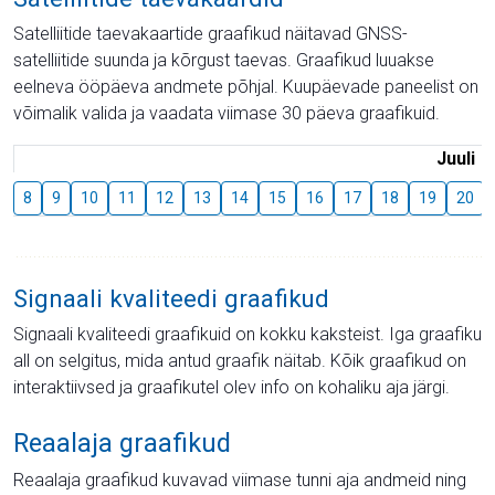
Satelliitide taevakaartide graafikud näitavad GNSS-
satelliitide suunda ja kõrgust taevas. Graafikud luuakse
eelneva ööpäeva andmete põhjal. Kuupäevade paneelist on
võimalik valida ja vaadata viimase 30 päeva graafikuid.
Juuli
8
9
10
11
12
13
14
15
16
17
18
19
20
Signaali kvaliteedi graafikud
Signaali kvaliteedi graafikuid on kokku kaksteist. Iga graafiku
all on selgitus, mida antud graafik näitab. Kõik graafikud on
interaktiivsed ja graafikutel olev info on kohaliku aja järgi.
Reaalaja graafikud
Reaalaja graafikud kuvavad viimase tunni aja andmeid ning