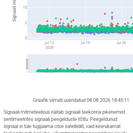
10
5
0
Jul 12
Jul 19
Jul 26
2026
Graafik viimati uuendatud 08.08.2026 18:45:11
Signaali mitmeteelisus näitab signaali teekonna pikenemist
sentimeetrites signaali peegelduste tõttu. Peegeldunud
signaal ei tule tugijaama otse satelliidilt, vaid keerukamat