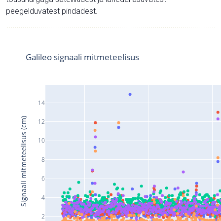
peegelduvatest pindadest.
Galileo signaali mitmeteelisus
14
Signaali mitmeteelisus (cm)
12
10
8
6
4
2