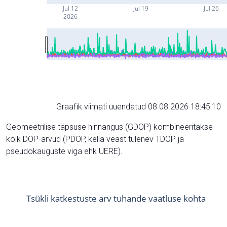
Jul 12
Jul 19
Jul 26
2026
Graafik viimati uuendatud 08.08.2026 18:45:10
Geomeetrilise täpsuse hinnangus (GDOP) kombineeritakse
kõik DOP-arvud (PDOP, kella veast tulenev TDOP ja
pseudokauguste viga ehk UERE).
Tsükli katkestuste arv tuhande vaatluse kohta