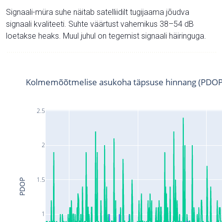
Signaali-müra suhe näitab satelliidilt tugijaama jõudva
signaali kvaliteeti. Suhte väärtust vahemikus 38–54 dB
loetakse heaks. Muul juhul on tegemist signaali häiringuga.
Kolmemõõtmelise asukoha täpsuse hinnang (PDOP
2.5
2
1.5
PDOP
1