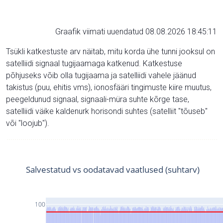
Graafik viimati uuendatud 08.08.2026 18:45:11
Tsükli katkestuste arv näitab, mitu korda ühe tunni jooksul on
satelliidi signaal tugijaamaga katkenud. Katkestuse
põhjuseks võib olla tugijaama ja satelliidi vahele jäänud
takistus (puu, ehitis vms), ionosfääri tingimuste kiire muutus,
peegeldunud signaal, signaali-müra suhte kõrge tase,
satelliidi väike kaldenurk horisondi suhtes (satelliit "tõuseb"
või "loojub").
Salvestatud vs oodatavad vaatlused (suhtarv)
100