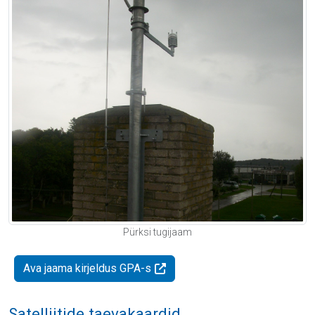
Pürksi tugijaam
Ava jaama kirjeldus GPA-s
Satelliitide taevakaardid