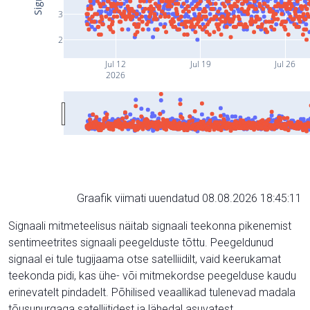
3
2
Jul 12
Jul 19
Jul 26
2026
Graafik viimati uuendatud 08.08.2026 18:45:11
Signaali mitmeteelisus näitab signaali teekonna pikenemist
sentimeetrites signaali peegelduste tõttu. Peegeldunud
signaal ei tule tugijaama otse satelliidilt, vaid keerukamat
teekonda pidi, kas ühe- või mitmekordse peegelduse kaudu
erinevatelt pindadelt. Põhilised veaallikad tulenevad madala
tõusunurgaga satelliitidest ja lähedal asuvatest