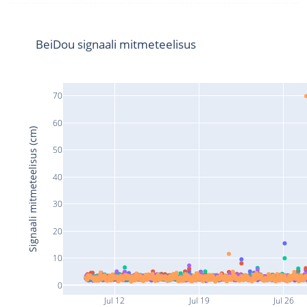
BeiDou signaali mitmeteelisus
70
60
Signaali mitmeteelisus (cm)
50
40
30
20
10
0
Jul 12
Jul 19
Jul 26