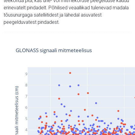
teekonda pidi, kas ühe- või mitmekordse peegelduse kaudu
erinevatelt pindadelt. Põhilised veaallikad tulenevad madala
tõusunurgaga satelliitidest ja lähedal asuvatest
peegelduvatest pindadest.
GLONASS signaali mitmeteelisus
9
8
Signaali mitmeteelisus (cm)
7
6
5
4