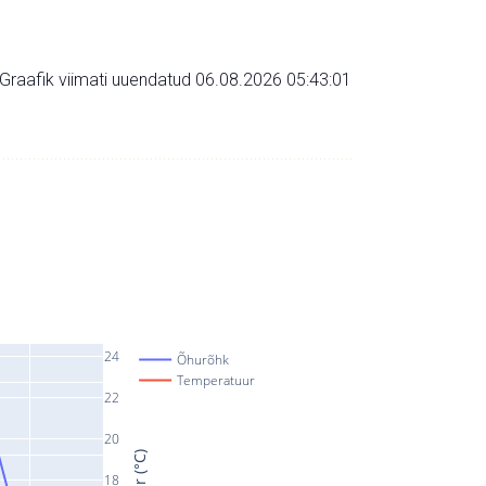
Graafik viimati uuendatud 06.08.2026 05:43:01
24
Õhurõhk
Temperatuur
22
20
18