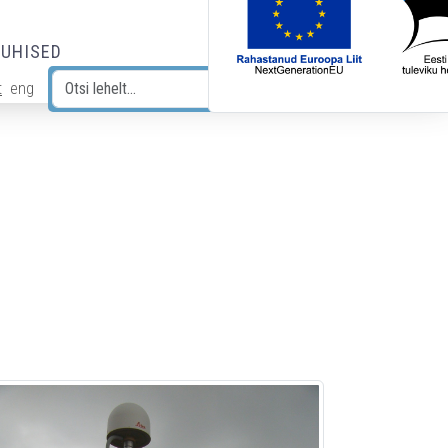
JUHISED
t
eng
Otsi