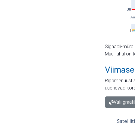
Signaali-müra 
Muul juhul on 
Viimase
Rippmenüüst s
uuenevad kord
Vali graaf
Satellii