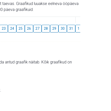
gust taevas. Graafikud luuakse eelneva ööpäeva
0 päeva graafikuid.
August
23
24
25
26
27
28
29
30
31
1
2
3
4
5
mida antud graafik näitab. Kõik graafikud on
.