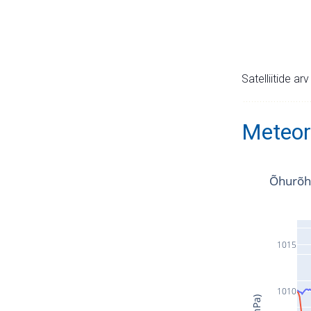
Satelliitide ar
Meteor
Õhurõh
1015
1010