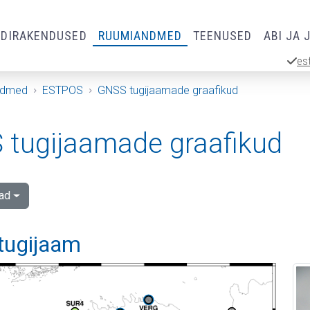
RDIRAKENDUSED
RUUMIANDMED
TEENUSED
ABI JA 
es
ndmed
ESTPOS
GNSS tugijaamade graafikud
tugijaamade graafikud
ad
 tugijaam