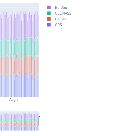
BeiDou
GLONASS
Galileo
GPS
Aug 2