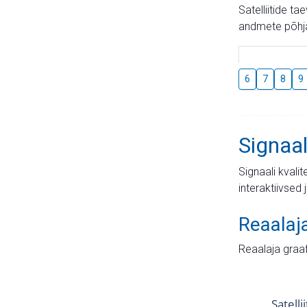
Satelliitide t
andmete põhja
6
7
8
9
Signaal
Signaali kvali
interaktiivsed 
Reaalaj
Reaalaja graa