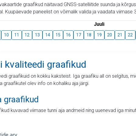
aevakaartide graafikud näitavad GNSS-satelliitide suunda ja kõr
l. Kuupäevade paneelist on võimalik valida ja vaadata viimase 3
Juuli
10
11
12
13
14
15
16
17
18
19
20
21
22
i kvaliteedi graafikud
teedi graafikuid on kokku kaksteist. Iga graafiku all on selgitus, 
ja graafikutel olev info on kohaliku aja järgi.
a graafikud
fikud kuvavad viimase tunni aja andmeid ning uuenevad iga minut