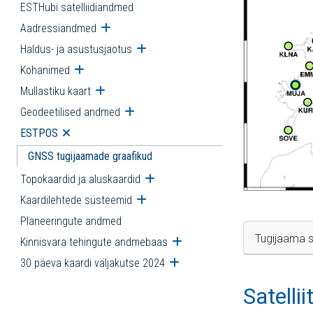
ESTHubi satelliidiandmed
Aadressiandmed
Ava alammenüü
Haldus- ja asustusjaotus
Ava alammenüü
Kohanimed
Ava alammenüü
Mullastiku kaart
Ava alammenüü
Geodeetilised andmed
Ava alammenüü
ESTPOS
Ava alammenüü
GNSS tugijaamade graafikud
Topokaardid ja aluskaardid
Ava alammenüü
Kaardilehtede süsteemid
Ava alammenüü
Planeeringute andmed
Tugijaama s
Kinnisvara tehingute andmebaas
Ava alammenüü
30 päeva kaardi väljakutse 2024
Ava alammenüü
Satelli