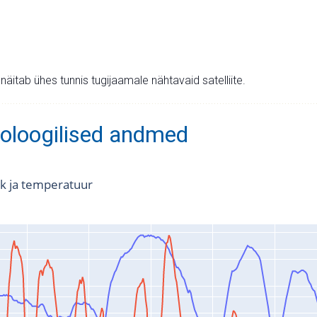
v näitab ühes tunnis tugijaamale nähtavaid satelliite.
oloogilised andmed
k ja temperatuur