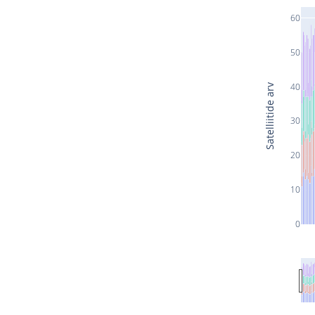
60
50
40
Satelliitide arv
30
20
10
0