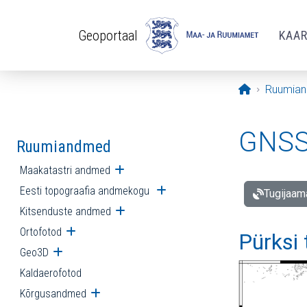
Liigu edasi põhisisu juurde
Geoportaal
KAA
Avaleht
Ruumia
GNSS 
Ruumiandmed
Maakatastri andmed
Ava alammenüü
Eesti topograafia andmekogu
Ava alammenüü
Tugijaam
Kitsenduste andmed
Ava alammenüü
Ortofotod
Ava alammenüü
Pürksi
Geo3D
Ava alammenüü
Kaldaerofotod
Kõrgusandmed
Ava alammenüü