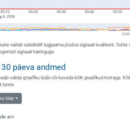
Jaam
suhe näitab satelliidilt tugijaama jõudva signaali kvaliteeti. Su
tegemist signaali häiringuga.
 30 päeva andmed
aab valida graafiku tüübi või kuvada kõik graafikud korraga. Kõ
 tunnis.
iku tüüp
tide arv