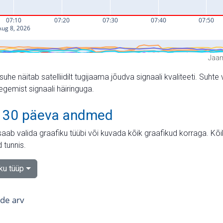
Jaam
suhe näitab satelliidilt tugijaama jõudva signaali kvaliteeti. Su
tegemist signaali häiringuga.
 30 päeva andmed
aab valida graafiku tüübi või kuvada kõik graafikud korraga. Kõ
 tunnis.
iku tüüp
tide arv