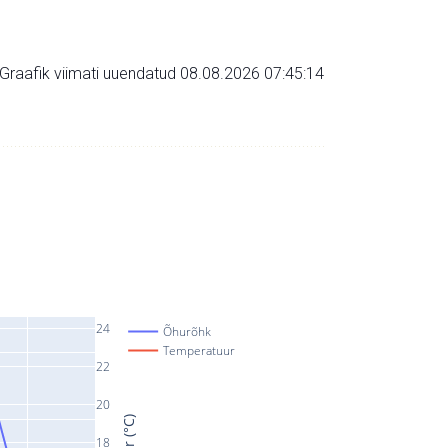
Graafik viimati uuendatud 08.08.2026 07:45:14
24
Õhurõhk
Temperatuur
22
20
18