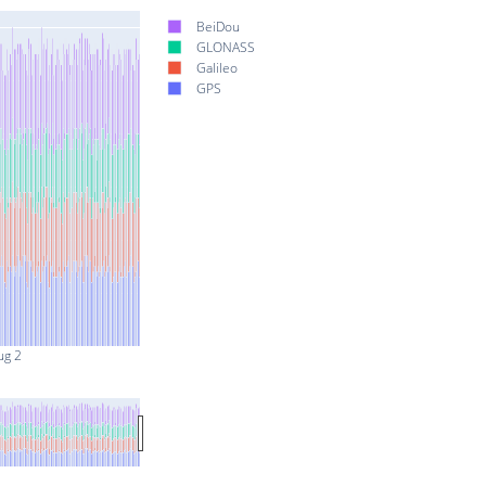
BeiDou
GLONASS
Galileo
GPS
ug 2