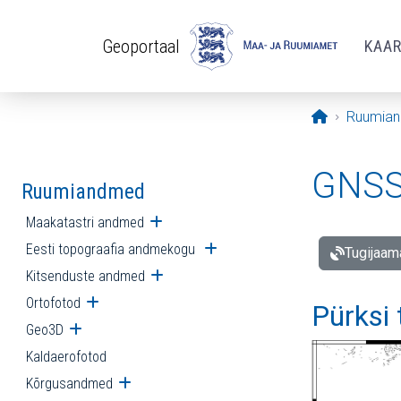
Liigu edasi põhisisu juurde
Geoportaal
KAA
Avaleht
Ruumia
GNSS 
Ruumiandmed
Maakatastri andmed
Ava alammenüü
Eesti topograafia andmekogu
Ava alammenüü
Tugijaam
Kitsenduste andmed
Ava alammenüü
Ortofotod
Ava alammenüü
Pürksi
Geo3D
Ava alammenüü
Kaldaerofotod
Kõrgusandmed
Ava alammenüü