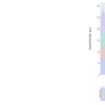
60
50
40
Satelliitide arv
30
20
10
0