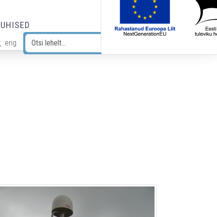
JUHISED
t
eng
Otsi