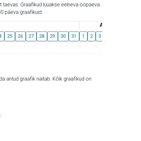
gust taevas. Graafikud luuakse eelneva ööpäeva
0 päeva graafikuid.
August
4
25
26
27
28
29
30
31
1
2
3
4
5
6
7
mida antud graafik näitab. Kõik graafikud on
.