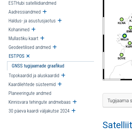
ESTHubi satelliidiandmed
Aadressiandmed
Ava alammenüü
Haldus- ja asustusjaotus
Ava alammenüü
Kohanimed
Ava alammenüü
Mullastiku kaart
Ava alammenüü
Geodeetilised andmed
Ava alammenüü
ESTPOS
Ava alammenüü
GNSS tugijaamade graafikud
Topokaardid ja aluskaardid
Ava alammenüü
Kaardilehtede süsteemid
Ava alammenüü
Planeeringute andmed
Tugijaama s
Kinnisvara tehingute andmebaas
Ava alammenüü
30 päeva kaardi väljakutse 2024
Ava alammenüü
Satelli