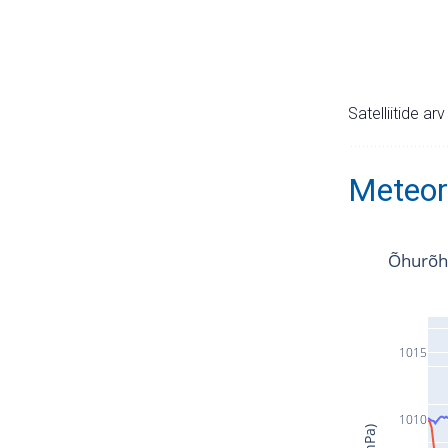
Satelliitide ar
Meteor
Õhurõh
1015
1010