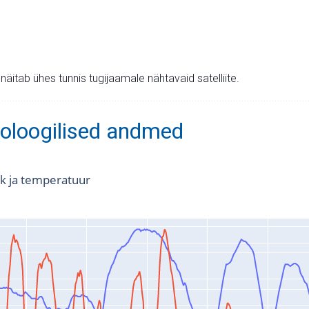
v näitab ühes tunnis tugijaamale nähtavaid satelliite.
oloogilised andmed
k ja temperatuur