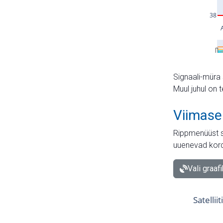
Signaali-müra 
Muul juhul on 
Viimase
Rippmenüüst s
uuenevad kord
Vali graaf
Satellii