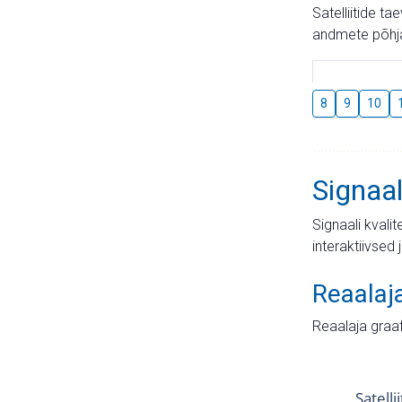
Satelliitide t
andmete põhja
8
9
10
Signaal
Signaali kvali
interaktiivsed 
Reaalaj
Reaalaja graa