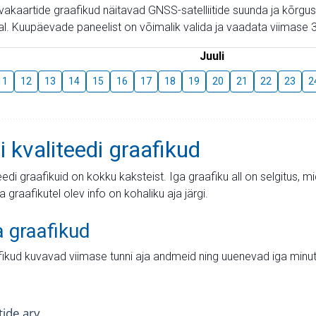
aevakaartide graafikud näitavad GNSS-satelliitide suunda ja kõr
l. Kuupäevade paneelist on võimalik valida ja vaadata viimase 3
Juuli
11
12
13
14
15
16
17
18
19
20
21
22
23
2
i kvaliteedi graafikud
teedi graafikuid on kokku kaksteist. Iga graafiku all on selgitus, 
ja graafikutel olev info on kohaliku aja järgi.
a graafikud
fikud kuvavad viimase tunni aja andmeid ning uuenevad iga minut