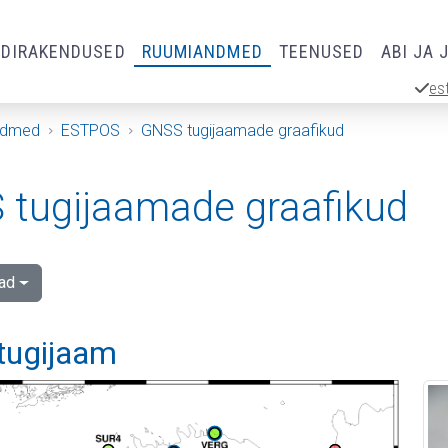
RDIRAKENDUSED
RUUMIANDMED
TEENUSED
ABI JA 
es
ndmed
ESTPOS
GNSS tugijaamade graafikud
tugijaamade graafikud
ad
 tugijaam