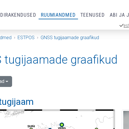
RDIRAKENDUSED
RUUMIANDMED
TEENUSED
ABI JA 
es
ndmed
ESTPOS
GNSS tugijaamade graafikud
tugijaamade graafikud
ad
 tugijaam