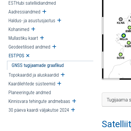
ESTHubi satelliidiandmed
Aadressiandmed
Ava alammenüü
Haldus- ja asustusjaotus
Ava alammenüü
Kohanimed
Ava alammenüü
Mullastiku kaart
Ava alammenüü
Geodeetilised andmed
Ava alammenüü
ESTPOS
Ava alammenüü
GNSS tugijaamade graafikud
Topokaardid ja aluskaardid
Ava alammenüü
Kaardilehtede süsteemid
Ava alammenüü
Planeeringute andmed
Tugijaama s
Kinnisvara tehingute andmebaas
Ava alammenüü
30 päeva kaardi väljakutse 2024
Ava alammenüü
Satelli