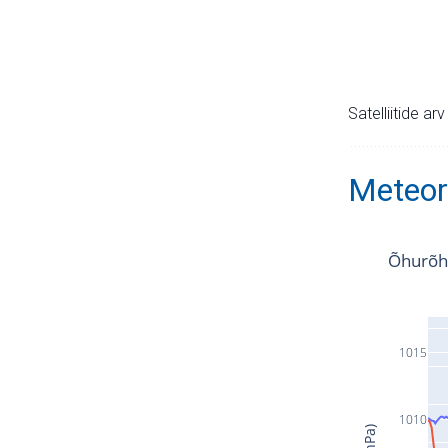
Satelliitide ar
Meteor
Õhurõh
1015
1010