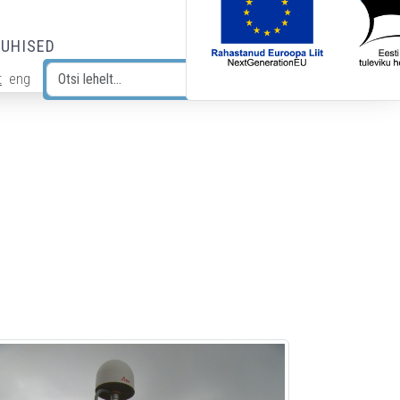
JUHISED
t
eng
Otsi