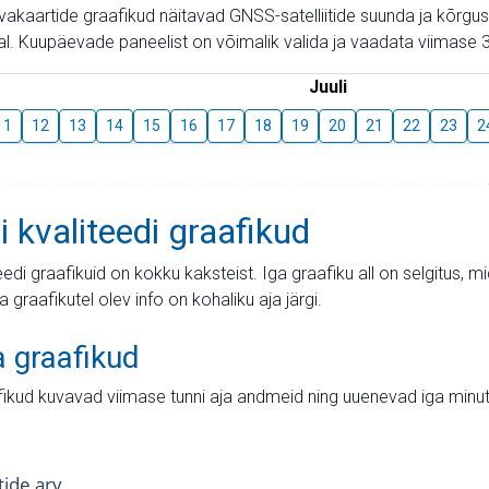
aevakaartide graafikud näitavad GNSS-satelliitide suunda ja kõr
l. Kuupäevade paneelist on võimalik valida ja vaadata viimase 3
Juuli
11
12
13
14
15
16
17
18
19
20
21
22
23
2
i kvaliteedi graafikud
teedi graafikuid on kokku kaksteist. Iga graafiku all on selgitus, 
ja graafikutel olev info on kohaliku aja järgi.
a graafikud
fikud kuvavad viimase tunni aja andmeid ning uuenevad iga minut