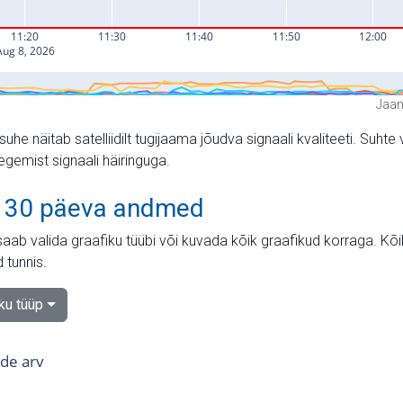
Jaam
suhe näitab satelliidilt tugijaama jõudva signaali kvaliteeti. Su
tegemist signaali häiringuga.
 30 päeva andmed
aab valida graafiku tüübi või kuvada kõik graafikud korraga. Kõ
 tunnis.
iku tüüp
tide arv