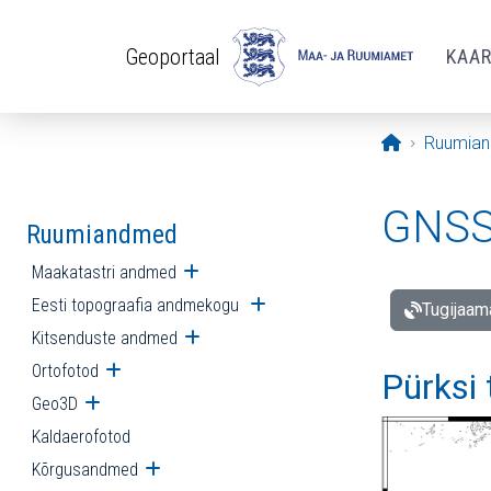
Liigu edasi põhisisu juurde
Geoportaal
KAA
Avaleht
Ruumia
GNSS 
Ruumiandmed
Maakatastri andmed
Ava alammenüü
Eesti topograafia andmekogu
Ava alammenüü
Tugijaam
Kitsenduste andmed
Ava alammenüü
Ortofotod
Ava alammenüü
Pürksi
Geo3D
Ava alammenüü
Kaldaerofotod
Kõrgusandmed
Ava alammenüü