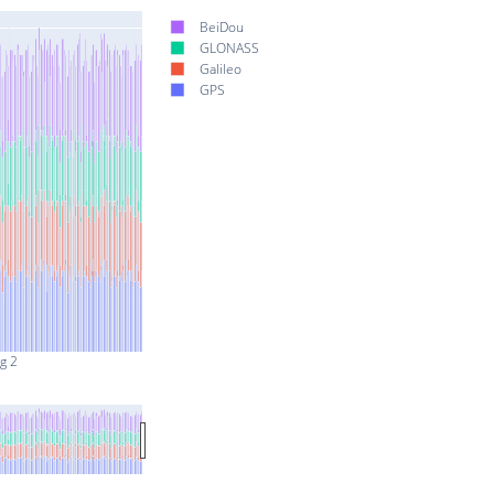
BeiDou
GLONASS
Galileo
GPS
g 2