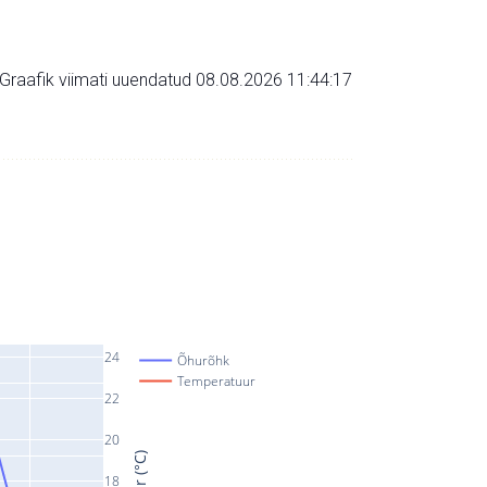
Graafik viimati uuendatud 08.08.2026 11:44:17
24
Õhurõhk
Temperatuur
22
20
18