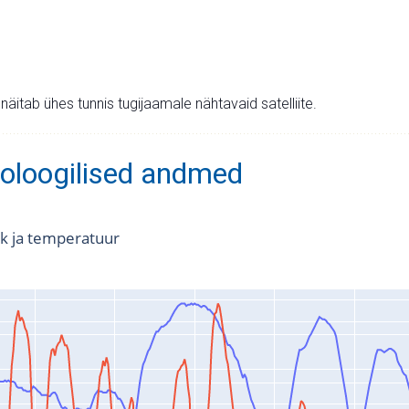
v näitab ühes tunnis tugijaamale nähtavaid satelliite.
oloogilised andmed
k ja temperatuur