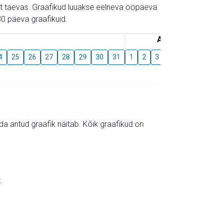
gust taevas. Graafikud luuakse eelneva ööpäeva
0 päeva graafikuid.
August
4
25
26
27
28
29
30
31
1
2
3
4
5
6
7
mida antud graafik näitab. Kõik graafikud on
.