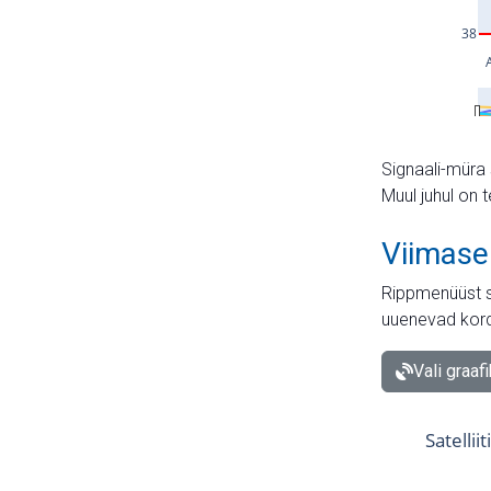
Signaali-müra 
Muul juhul on 
Viimase
Rippmenüüst s
uuenevad kord
Vali graaf
Satellii