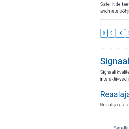
Satelliitide t
andmete põhja
8
9
10
Signaal
Signaali kvali
interaktiivsed 
Reaalaj
Reaalaja graa