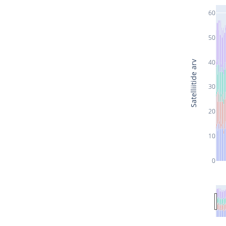
60
50
40
Satelliitide arv
30
20
10
0