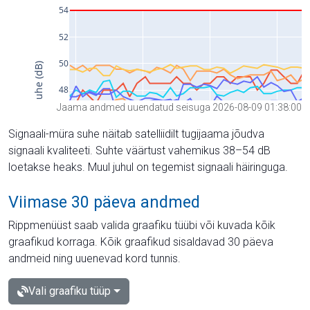
Jaama andmed uuendatud seisuga 2026-08-09 01:38:00
Signaali-müra suhe näitab satelliidilt tugijaama jõudva
signaali kvaliteeti. Suhte väärtust vahemikus 38–54 dB
loetakse heaks. Muul juhul on tegemist signaali häiringuga.
Viimase 30 päeva andmed
Rippmenüüst saab valida graafiku tüübi või kuvada kõik
graafikud korraga. Kõik graafikud sisaldavad 30 päeva
andmeid ning uuenevad kord tunnis.
Vali graafiku tüüp