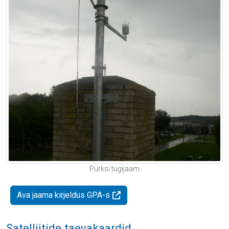
Pürksi tugijaam
Ava jaama kirjeldus GPA-s
Satelliitide taevakaardid