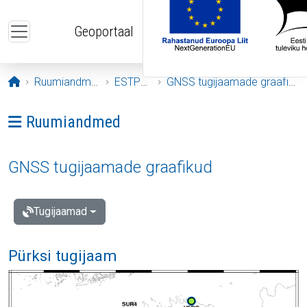
Liigu edasi põhisisu juurde
Geoportaal
Avaleht
Ruumiandmed
ESTPOS
GNSS tugijaamade graafikud
Ava menüü: Ruumiandmed
Ruumiandmed
GNSS tugijaamade graafikud
Tugijaamad
Pürksi tugijaam