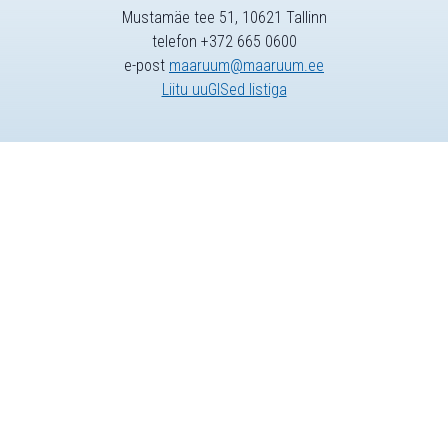
Mustamäe tee 51, 10621 Tallinn
telefon +372 665 0600
e-post
maaruum@maaruum.ee
Liitu uuGISed listiga