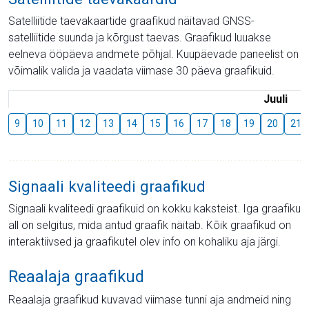
Satelliitide taevakaartide graafikud näitavad GNSS-
satelliitide suunda ja kõrgust taevas. Graafikud luuakse
eelneva ööpäeva andmete põhjal. Kuupäevade paneelist on
võimalik valida ja vaadata viimase 30 päeva graafikuid.
Juuli
9
10
11
12
13
14
15
16
17
18
19
20
21
Signaali kvaliteedi graafikud
Signaali kvaliteedi graafikuid on kokku kaksteist. Iga graafiku
all on selgitus, mida antud graafik näitab. Kõik graafikud on
interaktiivsed ja graafikutel olev info on kohaliku aja järgi.
Reaalaja graafikud
Reaalaja graafikud kuvavad viimase tunni aja andmeid ning