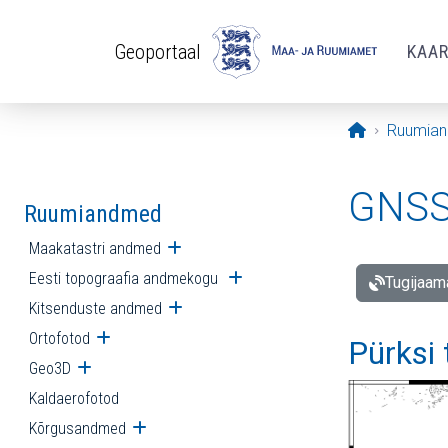
Liigu edasi põhisisu juurde
Geoportaal
KAA
Avaleht
Ruumia
GNSS 
Ruumiandmed
Maakatastri andmed
Ava alammenüü
Eesti topograafia andmekogu
Ava alammenüü
Tugijaam
Kitsenduste andmed
Ava alammenüü
Ortofotod
Ava alammenüü
Pürksi
Geo3D
Ava alammenüü
Kaldaerofotod
Kõrgusandmed
Ava alammenüü