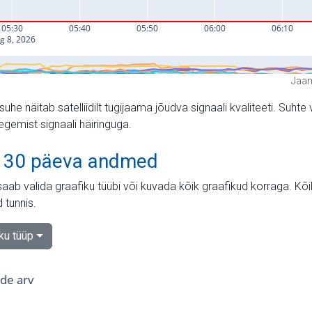
Jaam
suhe näitab satelliidilt tugijaama jõudva signaali kvaliteeti. Su
tegemist signaali häiringuga.
 30 päeva andmed
aab valida graafiku tüübi või kuvada kõik graafikud korraga. Kõ
 tunnis.
iku tüüp
tide arv