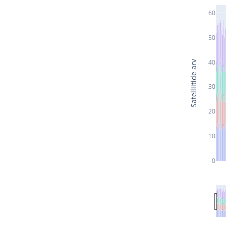
60
50
40
Satelliitide arv
30
20
10
0