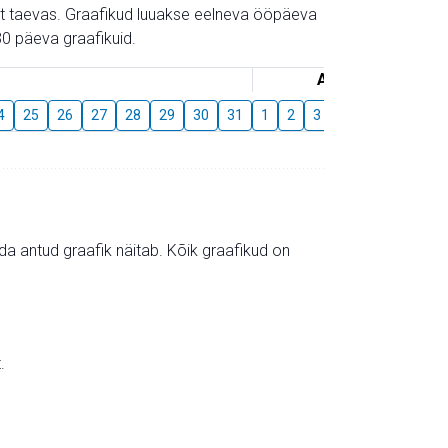
gust taevas. Graafikud luuakse eelneva ööpäeva
0 päeva graafikuid.
August
4
25
26
27
28
29
30
31
1
2
3
4
5
6
7
mida antud graafik näitab. Kõik graafikud on
.