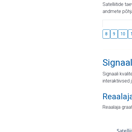
Satelliitide t
andmete põhja
8
9
10
Signaal
Signaali kvali
interaktiivsed 
Reaalaj
Reaalaja graa