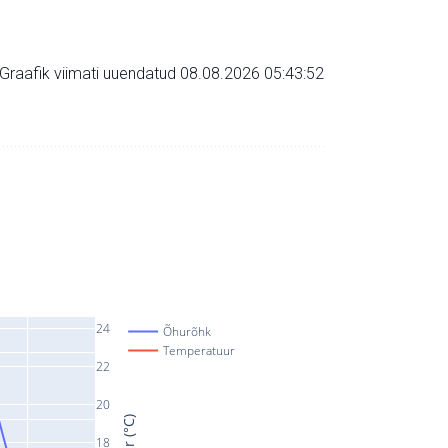
Graafik viimati uuendatud 08.08.2026 05:43:52
24
Õhurõhk
Temperatuur
22
20
18