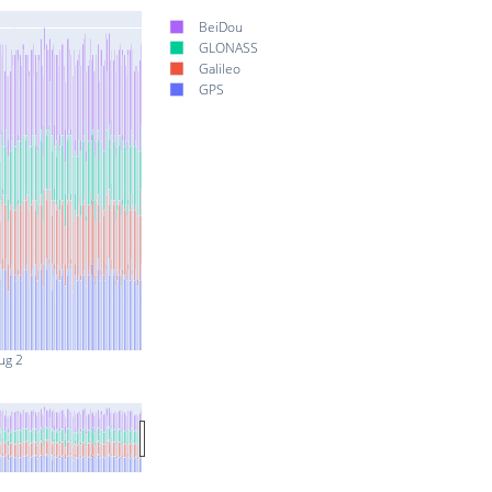
BeiDou
GLONASS
Galileo
GPS
ug 2