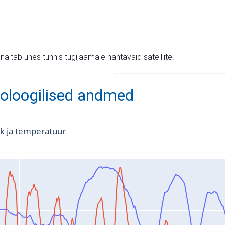
v näitab ühes tunnis tugijaamale nähtavaid satelliite.
oloogilised andmed
k ja temperatuur