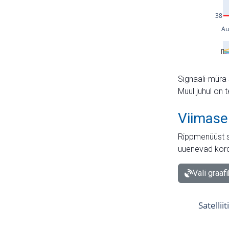
Signaali-müra 
Muul juhul on 
Viimase
Rippmenüüst s
uuenevad kord
Vali graaf
Satellii