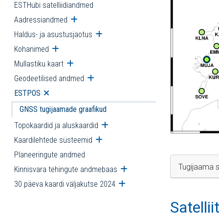
ESTHubi satelliidiandmed
Aadressiandmed
Ava alammenüü
Haldus- ja asustusjaotus
Ava alammenüü
Kohanimed
Ava alammenüü
Mullastiku kaart
Ava alammenüü
Geodeetilised andmed
Ava alammenüü
ESTPOS
Ava alammenüü
GNSS tugijaamade graafikud
Topokaardid ja aluskaardid
Ava alammenüü
Kaardilehtede süsteemid
Ava alammenüü
Planeeringute andmed
Tugijaama s
Kinnisvara tehingute andmebaas
Ava alammenüü
30 päeva kaardi väljakutse 2024
Ava alammenüü
Satelli