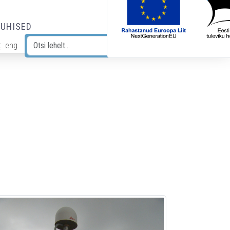
JUHISED
t
eng
Otsi