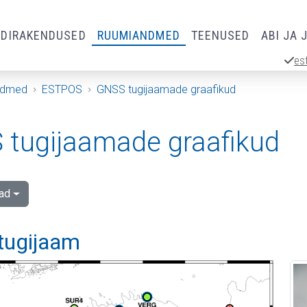
RDIRAKENDUSED
RUUMIANDMED
TEENUSED
ABI JA 
es
ndmed
ESTPOS
GNSS tugijaamade graafikud
tugijaamade graafikud
ad
 tugijaam