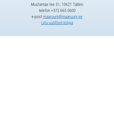
Mustamäe tee 51, 10621 Tallinn
telefon +372 665 0600
e-post
maaruum@maaruum.ee
Liitu uuGISed listiga