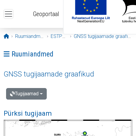
Liigu edasi põhisisu juurde
Geoportaal
Avaleht
Ruumiandmed
ESTPOS
GNSS tugijaamade graafikud
Ava menüü: Ruumiandmed
Ruumiandmed
GNSS tugijaamade graafikud
Tugijaamad
Pürksi tugijaam