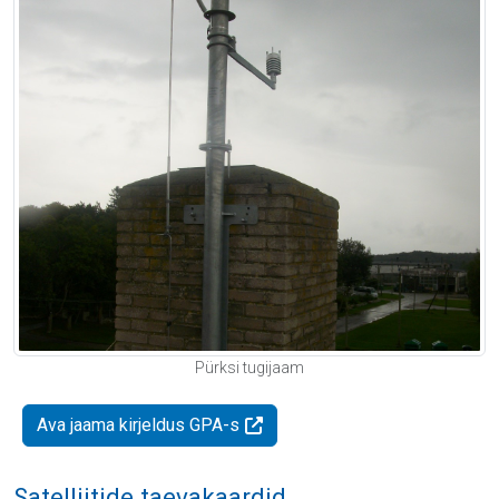
Pürksi tugijaam
Ava jaama kirjeldus GPA-s
Satelliitide taevakaardid