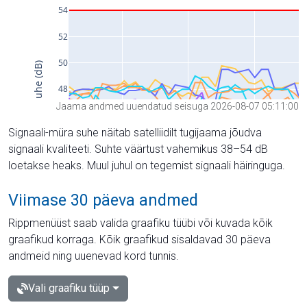
Jaama andmed uuendatud seisuga 2026-08-07 05:11:00
Signaali-müra suhe näitab satelliidilt tugijaama jõudva
signaali kvaliteeti. Suhte väärtust vahemikus 38–54 dB
loetakse heaks. Muul juhul on tegemist signaali häiringuga.
Viimase 30 päeva andmed
Rippmenüüst saab valida graafiku tüübi või kuvada kõik
graafikud korraga. Kõik graafikud sisaldavad 30 päeva
andmeid ning uuenevad kord tunnis.
Vali graafiku tüüp