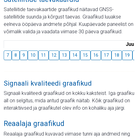
Satelliitide taevakaartide graafikud näitavad GNSS-
satelliitide suunda ja kõrgust taevas. Graafikud luuakse
eelneva ööpäeva andmete põhjal. Kuupäevade paneelist on
võimalik valida ja vaadata viimase 30 päeva graafikuid.
Juuli
7
8
9
10
11
12
13
14
15
16
17
18
19
2
Signaali kvaliteedi graafikud
Signaali kvaliteedi graafikuid on kokku kaksteist. Iga graafiku
all on selgitus, mida antud graafik näitab. Kõik graafikud on
interaktiivsed ja graafikutel olev info on kohaliku aja järgi.
Reaalaja graafikud
Reaalaja graafikud kuvavad viimase tunni aja andmeid ning