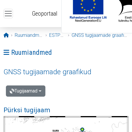
Liigu edasi põhisisu juurde
Geoportaal
Avaleht
Ruumiandmed
ESTPOS
GNSS tugijaamade graafikud
Ava menüü: Ruumiandmed
Ruumiandmed
GNSS tugijaamade graafikud
Tugijaamad
Pürksi tugijaam