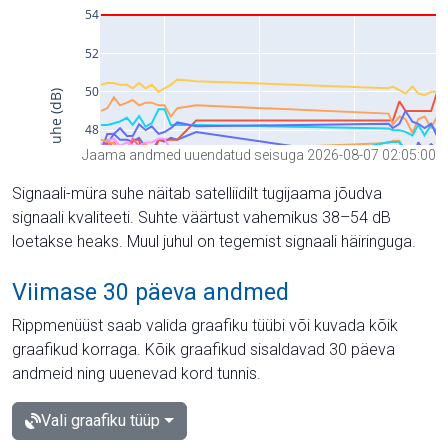
Jaama andmed uuendatud seisuga 2026-08-07 02:05:00
Signaali-müra suhe näitab satelliidilt tugijaama jõudva
signaali kvaliteeti. Suhte väärtust vahemikus 38–54 dB
loetakse heaks. Muul juhul on tegemist signaali häiringuga.
Viimase 30 päeva andmed
Rippmenüüst saab valida graafiku tüübi või kuvada kõik
graafikud korraga. Kõik graafikud sisaldavad 30 päeva
andmeid ning uuenevad kord tunnis.
Vali graafiku tüüp