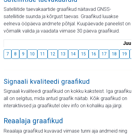
Satelliitide taevakaartide graafikud näitavad GNSS-
satelliitide suunda ja kõrgust taevas. Graafikud luuakse
eelneva ööpäeva andmete põhjal. Kuupäevade paneelist on
võimalik valida ja vaadata viimase 30 päeva graafikuid.
Juuli
7
8
9
10
11
12
13
14
15
16
17
18
19
2
Signaali kvaliteedi graafikud
Signaali kvaliteedi graafikuid on kokku kaksteist. Iga graafiku
all on selgitus, mida antud graafik näitab. Kõik graafikud on
interaktiivsed ja graafikutel olev info on kohaliku aja järgi.
Reaalaja graafikud
Reaalaja graafikud kuvavad viimase tunni aja andmeid ning