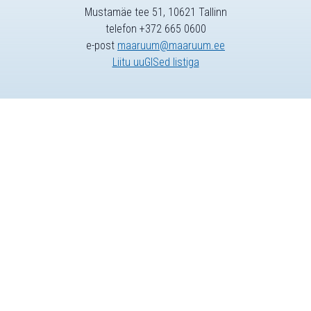
Mustamäe tee 51, 10621 Tallinn
telefon +372 665 0600
e-post
maaruum@maaruum.ee
Liitu uuGISed listiga