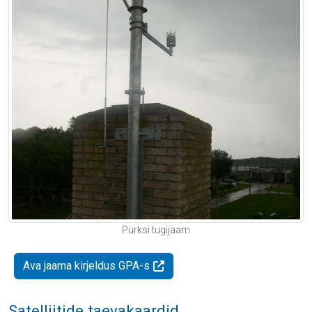
Pürksi tugijaam
Ava jaama kirjeldus GPA-s
Satelliitide taevakaardid